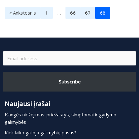
« Ankstesnis
1
…
66
67
68
Subscribe
Naujausi įrašai
Išangės niežėjimas: priežastys, simptomai ir gydymo
galimybės
Kiek laiko galioja galimybių pasas?