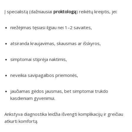
Į specialistą (dažniausiai
proktologą
) reikėtų kreiptis, jei:
niežėjimas tęsiasi ilgiau nei 1–2 savaites,
atsiranda kraujavimas, skausmas ar išskyros,
simptomai stiprėja naktimis,
neveikia savipagalbos priemonės,
jaučiamas gėdos jausmas, bet simptomai trukdo
kasdieniam gyvenimui.
Ankstyva diagnostika leidžia išvengti komplikacijų ir greičiau
atkurti komfortą.