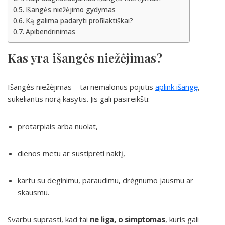
Išangės niežėjimo gydymas
Ką galima padaryti profilaktiškai?
Apibendrinimas
Kas yra išangės niežėjimas?
Išangės niežėjimas – tai nemalonus pojūtis
aplink išangę
,
sukeliantis norą kasytis. Jis gali pasireikšti:
protarpiais arba nuolat,
dienos metu ar sustiprėti naktį,
kartu su deginimu, paraudimu, drėgnumo jausmu ar
skausmu.
Svarbu suprasti, kad tai
ne liga, o simptomas
, kuris gali