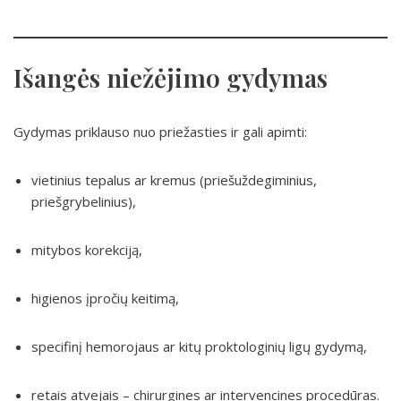
Išangės niežėjimo gydymas
Gydymas priklauso nuo priežasties ir gali apimti:
vietinius tepalus ar kremus (priešuždegiminius,
priešgrybelinius),
mitybos korekciją,
higienos įpročių keitimą,
specifinį hemorojaus ar kitų proktologinių ligų gydymą,
retais atvejais – chirurgines ar intervencines procedūras.