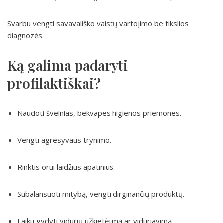
Svarbu vengti savavališko vaistų vartojimo be tikslios
diagnozės.
Ką galima padaryti
profilaktiškai?
Naudoti švelnias, bekvapes higienos priemones.
Vengti agresyvaus trynimo.
Rinktis orui laidžius apatinius.
Subalansuoti mitybą, vengti dirginančių produktų.
Laiku gydyti vidurių užkietėjimą ar viduriavimą.