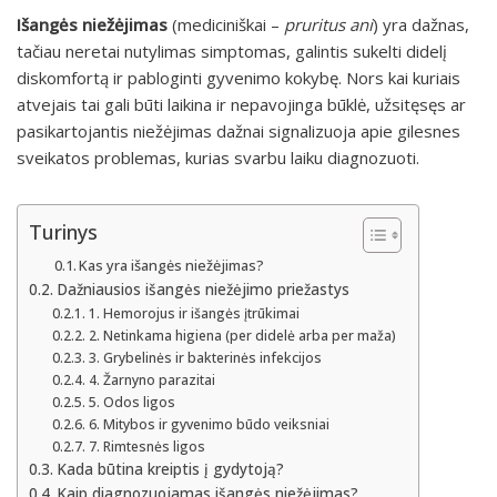
Išangės niežėjimas
(mediciniškai –
pruritus ani
) yra dažnas,
tačiau neretai nutylimas simptomas, galintis sukelti didelį
diskomfortą ir pabloginti gyvenimo kokybę. Nors kai kuriais
atvejais tai gali būti laikina ir nepavojinga būklė, užsitęsęs ar
pasikartojantis niežėjimas dažnai signalizuoja apie gilesnes
sveikatos problemas, kurias svarbu laiku diagnozuoti.
Turinys
Kas yra išangės niežėjimas?
Dažniausios išangės niežėjimo priežastys
1. Hemorojus ir išangės įtrūkimai
2. Netinkama higiena (per didelė arba per maža)
3. Grybelinės ir bakterinės infekcijos
4. Žarnyno parazitai
5. Odos ligos
6. Mitybos ir gyvenimo būdo veiksniai
7. Rimtesnės ligos
Kada būtina kreiptis į gydytoją?
Kaip diagnozuojamas išangės niežėjimas?