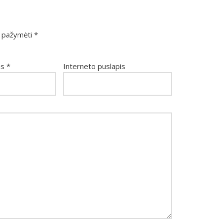
ai pažymėti
*
as
*
Interneto puslapis