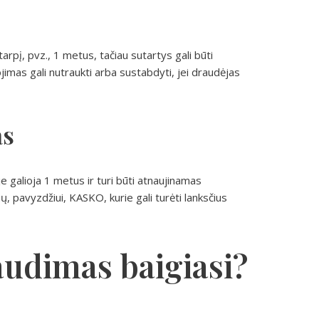
arpį, pvz., 1 metus, tačiau sutartys gali būti
imas gali nutraukti arba sustabdyti, jei draudėjas
as
e galioja 1 metus ir turi būti atnaujinamas
ų, pavyzdžiui, KASKO, kurie gali turėti lanksčius
raudimas baigiasi?