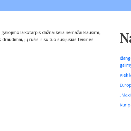
N
galiojimo laikotarpis dažnai kelia nemažai klausimų.
 draudimai, jų rūšis ir su tuo susijusias teisines
Išang
galim
Kiek 
Europ
„Maxi
Kur pa