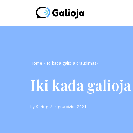
Skip
to
content
Home
»
Iki kada galioja draudimas?
Iki kada galioj
by
Seriog
4 gruodžio, 2024