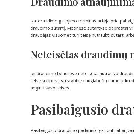
Draudimo atnaujinim
Kai draudimo galiojimo terminas artėja prie pabaig
draudimo sutartį. Metinėse sutartyse paprastai yr
draudėjas visuomet turi teisę nutraukti sutartį arb
Neteisėtas draudimų 
Jei draudimo bendrovė neteisėtai nutraukia draudimą
teisę kreiptis į Valstybinę daugiabučių namų admini
apginti savo teises.
Pasibaigusio dr
Pasibaigusio draudimo padariniai gali būti labai įva