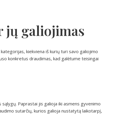
r jų galiojimas
kategorijas, kiekviena iš kurių turi savo galiojimo
klauso konkretus draudimas, kad galėtume teisingai
 sąlygų. Paprastai jis galioja iki asmens gyvenimo
udimo sutarčių, kurios galioja nustatytą laikotarpį,