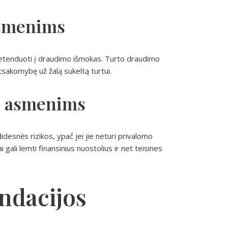
asmenims
etenduoti į draudimo išmokas. Turto draudimo
tsakomybę už žalą sukeltą turtui.
s asmenims
desnės rizikos, ypač jei jie neturi privalomo
gali lemti finansinius nuostolius ir net teisines
ndacijos