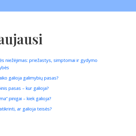
aujausi
ės niežėjimas: priežastys, simptomai ir gydymo
ybės
laiko galioja galimybių pasas?
inis pasas – kur galioja?
ma“ pinigai – kiek galioja?
tikrinti, ar galioja teisės?