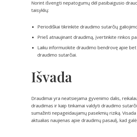
Norint išvengti nepatogumų dėl pasibaigusio drau
taisyklių:
Periodiškai tikrinkite draudimo sutarčių galiojimo
Prieš atnaujinant draudimą, įvertinkite rinkos p
Laiku informuokite draudimo bendrovę apie bet ko
draudimo sutarčiai.
Išvada
Draudimai yra neatsiejama gyvenimo dalis, reikalauj
draudimas ir kaip tinkamai valdyti draudimo sutarči
sumažinti nepageidaujamų pasekmių riziką. Visada s
aktualias naujienas apie draudimų pasaulį, kad gal