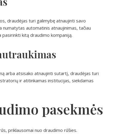
as
os, draudėjas turi galimybę atnaujinti savo
a numatytas automatinis atnaujinimas, tačiau
a pasirinkti kitą draudimo kompaniją.
nutraukimas
 arba atsisako atnaujinti sutartį, draudėjas turi
stratorių ir atitinkamas institucijas, siekdamas
audimo pasekmės
irūs, priklausomai nuo draudimo rūšies.