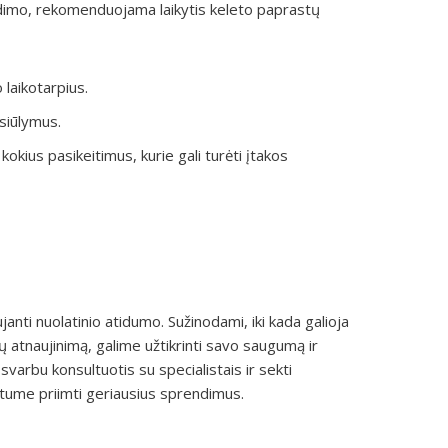
dimo, rekomenduojama laikytis keleto paprastų
 laikotarpius.
asiūlymus.
kius pasikeitimus, kurie gali turėti įtakos
anti nuolatinio atidumo. Sužinodami, iki kada galioja
ų atnaujinimą, galime užtikrinti savo saugumą ir
varbu konsultuotis su specialistais ir sekti
ėtume priimti geriausius sprendimus.