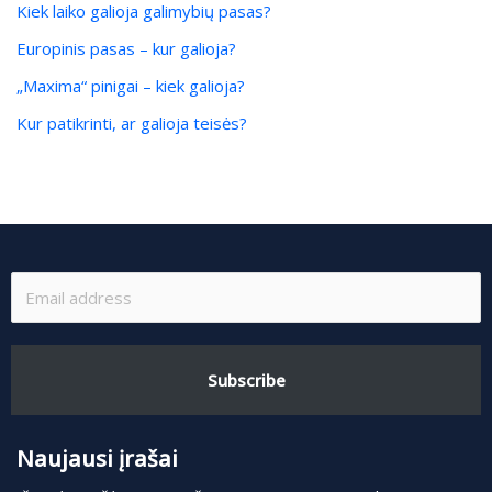
Kiek laiko galioja galimybių pasas?
Europinis pasas – kur galioja?
„Maxima“ pinigai – kiek galioja?
Kur patikrinti, ar galioja teisės?
Subscribe
Naujausi įrašai