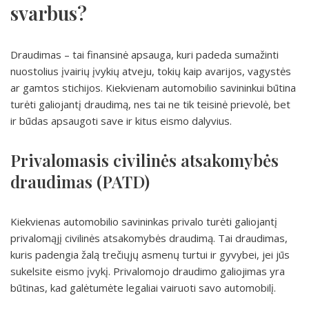
svarbus?
Draudimas – tai finansinė apsauga, kuri padeda sumažinti
nuostolius įvairių įvykių atveju, tokių kaip avarijos, vagystės
ar gamtos stichijos. Kiekvienam automobilio savininkui būtina
turėti galiojantį draudimą, nes tai ne tik teisinė prievolė, bet
ir būdas apsaugoti save ir kitus eismo dalyvius.
Privalomasis civilinės atsakomybės
draudimas (PATD)
Kiekvienas automobilio savininkas privalo turėti galiojantį
privalomąjį civilinės atsakomybės draudimą. Tai draudimas,
kuris padengia žalą trečiųjų asmenų turtui ir gyvybei, jei jūs
sukelsite eismo įvykį. Privalomojo draudimo galiojimas yra
būtinas, kad galėtumėte legaliai vairuoti savo automobilį.