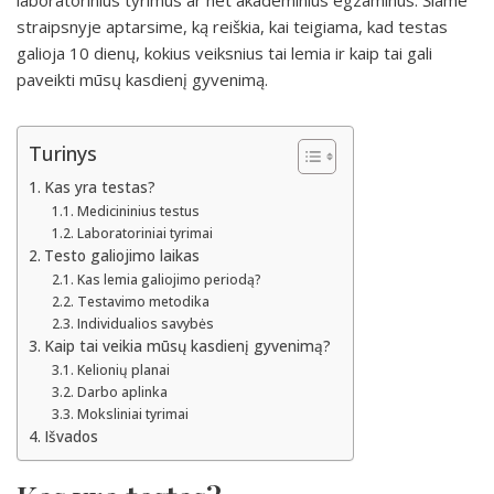
laboratorinius tyrimus ar net akademinius egzaminus. Šiame
straipsnyje aptarsime, ką reiškia, kai teigiama, kad testas
galioja 10 dienų, kokius veiksnius tai lemia ir kaip tai gali
paveikti mūsų kasdienį gyvenimą.
Turinys
Kas yra testas?
Medicininius testus
Laboratoriniai tyrimai
Testo galiojimo laikas
Kas lemia galiojimo periodą?
Testavimo metodika
Individualios savybės
Kaip tai veikia mūsų kasdienį gyvenimą?
Kelionių planai
Darbo aplinka
Moksliniai tyrimai
Išvados