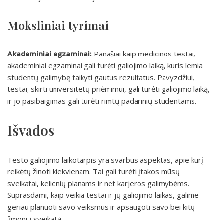
Moksliniai tyrimai
Akademiniai egzaminai:
Panašiai kaip medicinos testai,
akademiniai egzaminai gali turėti galiojimo laiką, kuris lemia
studentų galimybę taikyti gautus rezultatus. Pavyzdžiui,
testai, skirti universitetų priėmimui, gali turėti galiojimo laiką,
ir jo pasibaigimas gali turėti rimtų padarinių studentams.
Išvados
Testo galiojimo laikotarpis yra svarbus aspektas, apie kurį
reikėtų žinoti kiekvienam. Tai gali turėti įtakos mūsų
sveikatai, kelionių planams ir net karjeros galimybėms.
Suprasdami, kaip veikia testai ir jų galiojimo laikas, galime
geriau planuoti savo veiksmus ir apsaugoti savo bei kitų
žmonių sveikatą.