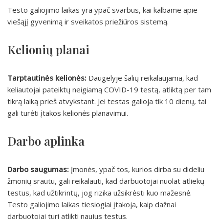
Testo galiojimo laikas yra ypač svarbus, kai kalbame apie
viešąjį gyvenimą ir sveikatos priežiūros sistemą.
Kelionių planai
Tarptautinės kelionės:
Daugelyje šalių reikalaujama, kad
keliautojai pateiktų neigiamą COVID-19 testą, atliktą per tam
tikrą laiką prieš atvykstant. Jei testas galioja tik 10 dienų, tai
gali turėti įtakos kelionės planavimui.
Darbo aplinka
Darbo saugumas:
Įmonės, ypač tos, kurios dirba su dideliu
žmonių srautu, gali reikalauti, kad darbuotojai nuolat atliekų
testus, kad užtikrintų, jog rizika užsikrėsti kuo mažesnė.
Testo galiojimo laikas tiesiogiai įtakoja, kaip dažnai
darbuotojai turi atlikti naujus testus.