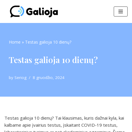
Skip
to
content
Home
»
Testas galioja 10 dienų?
Testas galioja 10 dienų?
by
Seriog
8 gruodžio, 2024
Testas galioja 10 dienų? Tai klausimas, kuris dažnai kyla, kai
kalbame apie įvairius testus, įskaitant COVID-19 testus,