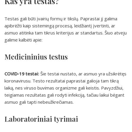
Kas yra testas?
Testas gali būti įvairių formų ir tikslų. Paprastai jį galima
apibrėžti kaip sistemingą procesą, leidžiantį įvertinti, ar
asmuo atitinka tam tikrus kriterijus ar standartus. Šiuo atveju
galime kalbėti apie:
Medicininius testus
COVID-19 testai:
Šie testai nustato, ar asmuo yra užsikrėtęs
koronavirusu. Testo rezultatai paprastai galioja tam tikrą
laiką, nes viruso buvimas organizme gali keistis. Pavyzdžiui,
teigiamas rezultatas gali rodyti infekciją, tačiau laikui bėgant
asmuo gali tapti nebeužkrečiamas.
Laboratoriniai tyrimai