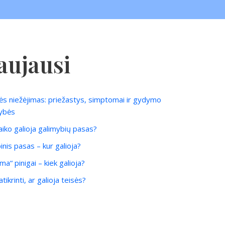
aujausi
ės niežėjimas: priežastys, simptomai ir gydymo
ybės
laiko galioja galimybių pasas?
inis pasas – kur galioja?
ma“ pinigai – kiek galioja?
tikrinti, ar galioja teisės?