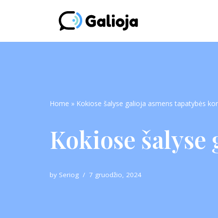
Skip
to
content
Home
»
Kokiose šalyse galioja asmens tapatybės kor
Kokiose šalyse 
by
Seriog
7 gruodžio, 2024