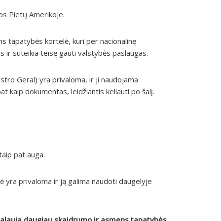
os Pietų Amerikoje.
s tapatybės kortelė, kuri per nacionalinę
 ir suteikia teisę gauti valstybės paslaugas.
stro Geral) yra privaloma, ir ji naudojama
at kaip dokumentas, leidžiantis keliauti po šalį.
aip pat auga.
ė yra privaloma ir ją galima naudoti daugelyje
ikalauja daugiau skaidrumo ir asmens tapatybės