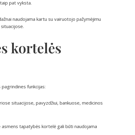
aip pat vyksta.
 dažnai naudojama kartu su vairuotojo pažymėjimu
 situacijose.
s kortelės
 pagrindines funkcijas:
vairiose situacijose, pavyzdžiui, bankuose, medicinos
se asmens tapatybės kortelė gali būti naudojama