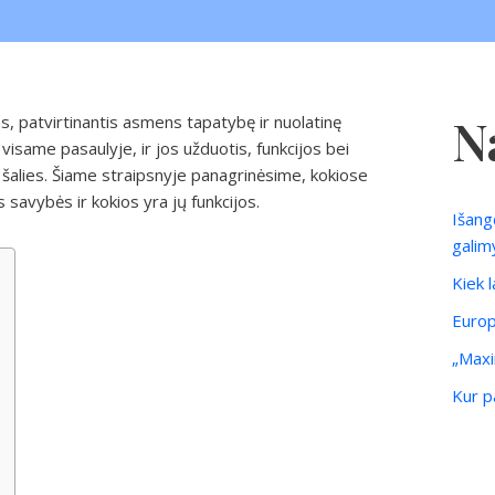
N
 patvirtinantis asmens tapatybę ir nuolatinę
 visame pasaulyje, ir jos užduotis, funkcijos bei
nuo šalies. Šiame straipsnyje panagrinėsime, kokiose
 savybės ir kokios yra jų funkcijos.
Išang
galim
Kiek 
Europ
„Maxi
Kur pa