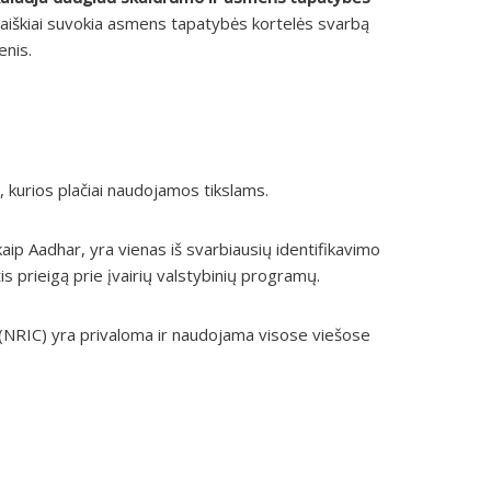
a, aiškiai suvokia asmens tapatybės kortelės svarbą
enis.
, kurios plačiai naudojamos tikslams.
aip Aadhar, yra vienas iš svarbiausių identifikavimo
s prieigą prie įvairių valstybinių programų.
(NRIC) yra privaloma ir naudojama visose viešose