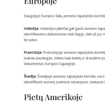
Europoje
Daugelyje Europos šalių asmens tapatybės kortelė y
Vokietija
: Vokietijos piliečiai gali gauti asmens tapa
identifikavimo dokumentas tiek šalyje, tiek už jos ribų
be paso.
Prancūzija
: Prancūzijoje asmens tapatybės kortelė
įvairias paslaugas, tokias kaip bankų ir draudimo pa
dokumentas Europos Sąjungoje.
Švedija
: Švedijoje asmens tapatybės kortelė, nors i
identifikuoti asmenį įvairiose situacijose, tokiuose
Pietų Amerikoje