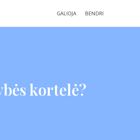
GALIOJA
BENDRI
ybės kortelė?