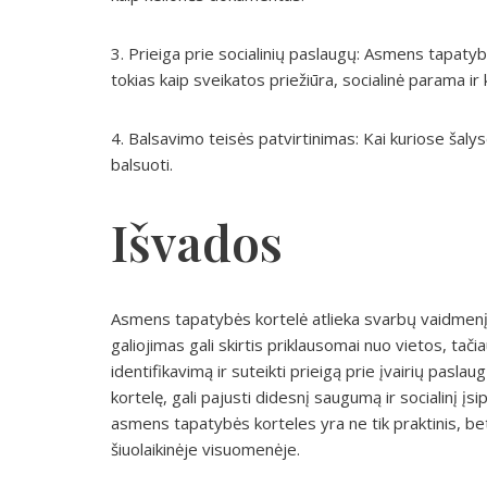
3. Prieiga prie socialinių paslaugų: Asmens tapatyb
tokias kaip sveikatos priežiūra, socialinė parama ir 
4. Balsavimo teisės patvirtinimas: Kai kuriose šal
balsuoti.
Išvados
Asmens tapatybės kortelė atlieka svarbų vaidmenį d
galiojimas gali skirtis priklausomai nuo vietos, tači
identifikavimą ir suteikti prieigą prie įvairių pas
kortelę, gali pajusti didesnį saugumą ir socialinį įs
asmens tapatybės korteles yra ne tik praktinis, bet
šiuolaikinėje visuomenėje.