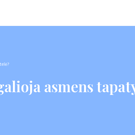
telė?
galioja asmens tapat