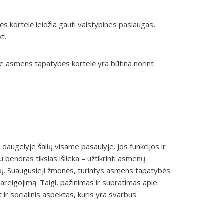
ės kortelė leidžia gauti valstybines paslaugas,
kt.
yse asmens tapatybės kortelė yra būtina norint
augelyje šalių visame pasaulyje. Jos funkcijos ir
au bendras tikslas išlieka – užtikrinti asmenų
laugų. Suaugusieji žmonės, turintys asmens tapatybės
ipareigojimą. Taigi, pažinimas ir supratimas apie
 ir socialinis aspektas, kuris yra svarbus