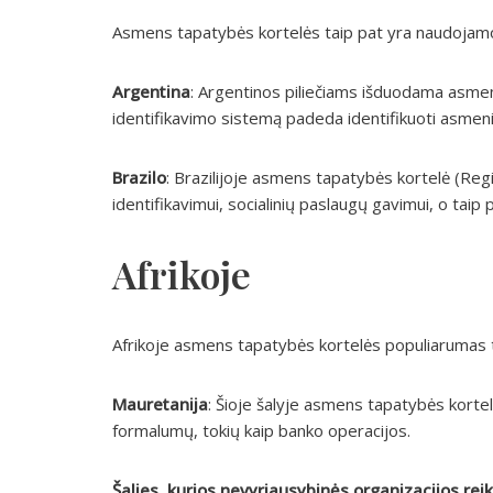
Asmens tapatybės kortelės taip pat yra naudojam
Argentina
: Argentinos piliečiams išduodama asmen
identifikavimo sistemą padeda identifikuoti asmenis
Brazilo
: Brazilijoje asmens tapatybės kortelė (Regi
identifikavimui, socialinių paslaugų gavimui, o taip p
Afrikoje
Afrikoje asmens tapatybės kortelės populiarumas t
Mauretanija
: Šioje šalyje asmens tapatybės kortel
formalumų, tokių kaip banko operacijos.
Šalies, kurios nevyriausybinės organizacijos re