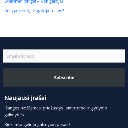
„Maxima“ pinigai – kiek galioja?
Kur patikrinti, ar galioja teisės?
Subscribe
Naujausi įrašai
Išangės niežėjimas: priežastys, simptomai ir gydymo
galimybės
Kiek laiko galioja galimybių pasas?