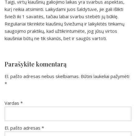
Taigi, virtų kiaušinių galiojimo laikas yra svarbus aspektas,
kurį reikia atsiminti. Laikydami juos šaldytuve, jie gali išlikti
švieži iki 1 savaitės, tačiau labai svarbu stebėti jų būklę.
Reguliariai tikrinkite kiaušinių šviežumą ir laikykitės tinkamų
saugojimo praktikų, kad užtikrintumėte, jog jūsų virtos
kiaušiniai būtų ne tik skanūs, bet ir saugūs vartoti.
Parašykite komentarą
El. pašto adresas nebus skelbiamas.
Būtini laukeliai pažymėti
*
Vardas
*
El. pašto adresas
*