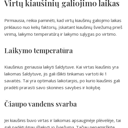
Virtų kiaušinių galiojimo laikas
Pirmiausia, reikia paminėti, kad virtų kiaušinių galiojimo laikas
priklauso nuo kelių faktorių, įskaitant kiaušinių šviežumą prieš
virimą, laikymo temperatūrą ir laikymo sąlygas po virtimo.
Laikymo temperatūra
Kiaušinius geriausia laikyti šaldytuve. Kai virtas kiaušinis yra
laikomas šaldytuve, jis gali išlikti tinkamas vartoti iki 1
savaitės. Tai yra optimalus laikotarpis, po kurio kiaušinis gali
pradėti prarasti savo skonines savybes ir kokybę.
Čiaupo vandens svarba
Jei kiaušinis buvo virtas ir laikomas apsauginėje plėvelėje, tai
gali padėti ilgiau išlaikyti jo šviežumą. Tačiau nepamirškite,