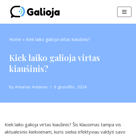
Skip
to
content
Home
»
Kiek laiko galioja virtas kiaušinis?
Kiek laiko galioja virtas
kiaušinis?
by
Antanas Antanas
6 gruodžio, 2024
Kiek laiko galioja virtas kiaušinis? Šis klausimas tampa vis
aktualesnis kiekvienam, kuris siekia efektyviau valdyti savo