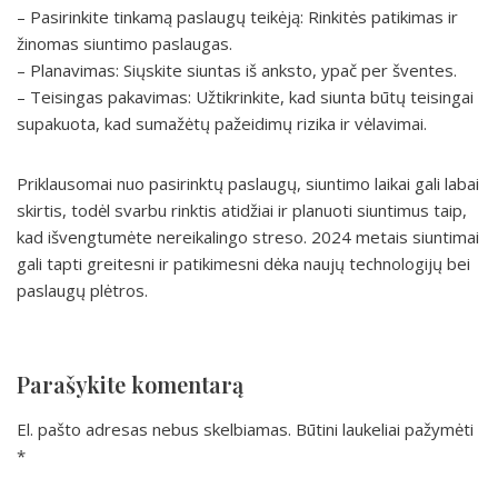
– Pasirinkite tinkamą paslaugų teikėją: Rinkitės patikimas ir
žinomas siuntimo paslaugas.
– Planavimas: Siųskite siuntas iš anksto, ypač per šventes.
– Teisingas pakavimas: Užtikrinkite, kad siunta būtų teisingai
supakuota, kad sumažėtų pažeidimų rizika ir vėlavimai.
Priklausomai nuo pasirinktų paslaugų, siuntimo laikai gali labai
skirtis, todėl svarbu rinktis atidžiai ir planuoti siuntimus taip,
kad išvengtumėte nereikalingo streso. 2024 metais siuntimai
gali tapti greitesni ir patikimesni dėka naujų technologijų bei
paslaugų plėtros.
Parašykite komentarą
El. pašto adresas nebus skelbiamas.
Būtini laukeliai pažymėti
*