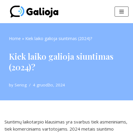
Skip
to
content
Home
»
Kiek laiko galioja siuntimas (2024)?
Kiek laiko galioja siuntimas
(2024)?
by
Seriog
4 gruodžio, 2024
Siuntimų laikotarpio klausimas yra svarbus tiek asmeniniams,
tiek komerciniams vartotojams. 2024 metais siuntimo