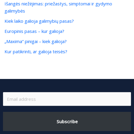
Išangės niežėjimas: priežastys, simptomai ir gydymo
galimybės
Kiek laiko galioja galimybių pasas?
Europinis pasas – kur galioja?
„Maxima“ pinigai – kiek galioja?
Kur patikrinti, ar galioja teisės?
Subscribe