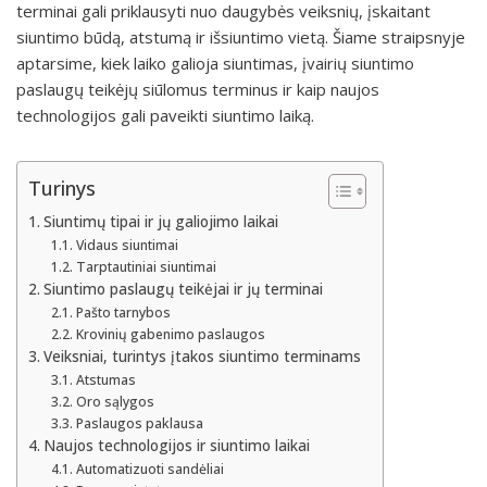
terminai gali priklausyti nuo daugybės veiksnių, įskaitant
siuntimo būdą, atstumą ir išsiuntimo vietą. Šiame straipsnyje
aptarsime, kiek laiko galioja siuntimas, įvairių siuntimo
paslaugų teikėjų siūlomus terminus ir kaip naujos
technologijos gali paveikti siuntimo laiką.
Turinys
Siuntimų tipai ir jų galiojimo laikai
Vidaus siuntimai
Tarptautiniai siuntimai
Siuntimo paslaugų teikėjai ir jų terminai
Pašto tarnybos
Krovinių gabenimo paslaugos
Veiksniai, turintys įtakos siuntimo terminams
Atstumas
Oro sąlygos
Paslaugos paklausa
Naujos technologijos ir siuntimo laikai
Automatizuoti sandėliai