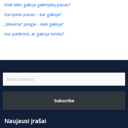
Kiek laiko galioja galimybių pasas?
Europinis pasas – kur galioja?
„Maxima“ pinigai – kiek galioja?
Kur patikrinti, ar galioja teisės?
Subscribe
Naujausi įrašai