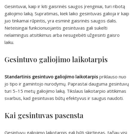
Gesintuvai, kaip ir kiti gaisrinės saugos įrenginiai, turi ribotą
galiojimo laiką. Supratimas, kiek laiko gesintuvas galioja ir kaip
juo tinkamai rūpintis, yra esminė gaisrinės saugos dalis.
Neteisingai funkcionuojantis gesintuvas gali sukelti
nelaimingus atsitikimus arba nesugebėti užgesinti gaisro
laiku.
Gesintuvo galiojimo laikotarpis
Standartinis gesintuvo galiojimo laikotarpis
priklauso nuo
jo tipo ir gamintojo nurodymų. Paprastai dauguma gesintuvų
turi 5–15 metų galiojimo laiką. Tikslaus laikotarpio atitikimas
svarbus, kad gesintuvas būtų efektyvus ir saugus naudoti.
Kai gesintuvas pasensta
Gesintuvų galiojimo laikotarpis gali būti skirtingas, tačiau visi