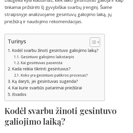
Daugeliui kyla klausimas, kiek laiko gesintuvas galioja ir kaip
tinkamai prižiūrėti šį gyvybiškai svarbų įrenginį. Šiame
straipsnyje analizuojame gesintuvų galiojimo laiką, jų
priežiūrą ir naudojimo rekomendacijas.
Turinys
Kodėl svarbu žinoti gesintuvo galiojimo laiką?
Gesintuvo galiojimo laikotarpis
Kai gesintuvas pasensta
Kada reikia tikrinti gesintuvus?
Koks yra gesintuvo patikros procesas?
Ką daryti, jei gesintuvas sugenda?
Kai kurie svarbūs patarimai priežiūrai
Išvados
Kodėl svarbu žinoti gesintuvo
galiojimo laiką?