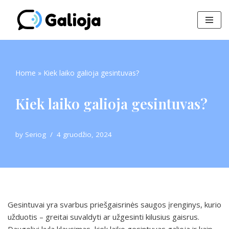
Skip
to
content
Home
»
Kiek laiko galioja gesintuvas?
Kiek laiko galioja gesintuvas?
by
Seriog
4 gruodžio, 2024
Gesintuvai yra svarbus priešgaisrinės saugos įrenginys, kurio
užduotis – greitai suvaldyti ar užgesinti kilusius gaisrus.