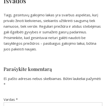
Išvados
Taigi, gesintuvų galiojimo laikas yra svarbus aspektas, kurį
privalo žinoti kiekvienas, siekiantis užtikrinti saugumą tiek
namuose, tiek versle. Reguliari priežiūra ir atidus stebėjimas
gali išgelbėti gyvybes ir sumažinti gaisrų padarinius.
Prisiminkite, kad gesintuvai neturi galėti naudoti be
taisyklingos priežiūros – pasibaigus galiojimo laikui, būtina
juos pakeisti naujais.
Parašykite komentarą
El. pašto adresas nebus skelbiamas.
Būtini laukeliai pažymėti
*
Vardas
*