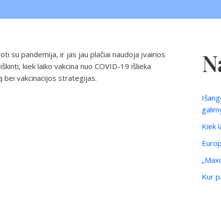
N
 su pandemija, ir jas jau plačiai naudoja įvairios
iškinti, kiek laiko vakcina nuo COVID-19 išlieka
ą bei vakcinacijos strategijas.
Išang
galim
Kiek 
Europ
„Maxi
Kur pa