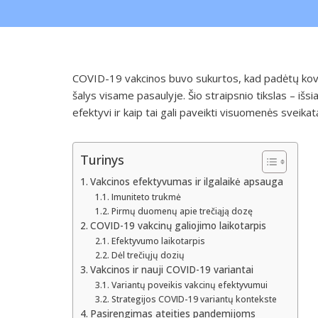
COVID-19 vakcinos buvo sukurtos, kad padėtų kovoti
šalys visame pasaulyje. Šio straipsnio tikslas – išsia
efektyvi ir kaip tai gali paveikti visuomenės sveikat
Turinys
Vakcinos efektyvumas ir ilgalaikė apsauga
Imuniteto trukmė
Pirmų duomenų apie trečiąją dozę
COVID-19 vakcinų galiojimo laikotarpis
Efektyvumo laikotarpis
Dėl trečiųjų dozių
Vakcinos ir nauji COVID-19 variantai
Variantų poveikis vakcinų efektyvumui
Strategijos COVID-19 variantų kontekste
Pasirengimas ateities pandemijoms