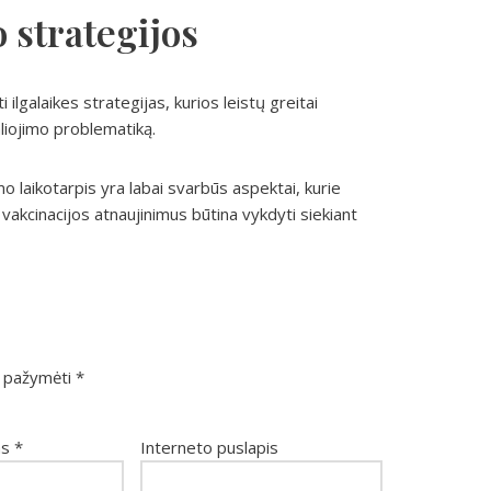
 strategijos
 ilgalaikes strategijas, kurios leistų greitai
aliojimo problematiką.
laikotarpis yra labai svarbūs aspektai, kurie
vakcinacijos atnaujinimus būtina vykdyti siekiant
ai pažymėti
*
as
*
Interneto puslapis