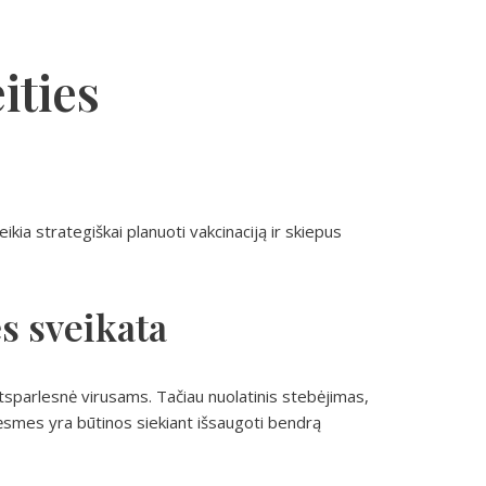
ities
kia strategiškai planuoti vakcinaciją ir skiepus
s sveikata
tsparlesnė virusams. Tačiau nuolatinis stebėjimas,
rėsmes yra būtinos siekiant išsaugoti bendrą