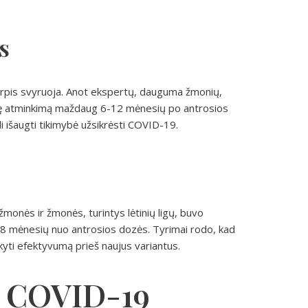
s
arpis svyruoja. Anot ekspertų, dauguma žmonių,
ginę atminkimą maždaug 6-12 mėnesių po antrosios
i išaugti tikimybė užsikrėsti COVID-19.
monės ir žmonės, turintys lėtinių ligų, buvo
 mėnesių nuo antrosios dozės. Tyrimai rodo, kad
ikyti efektyvumą prieš naujus variantus.
ji COVID-19