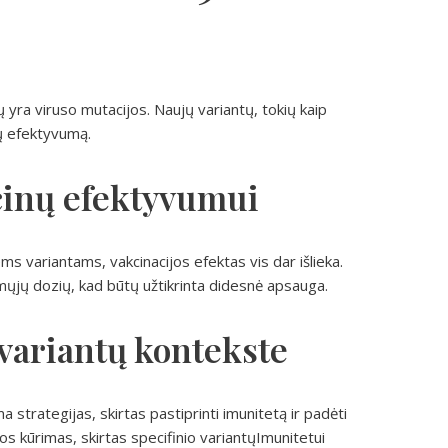
yra viruso mutacijos. Naujų variantų, tokių kaip
nų efektyvumą.
cinų efektyvumui
ms variantams, vakcinacijos efektas vis dar išlieka.
namųjų dozių, kad būtų užtikrinta didesnė apsauga.
variantų kontekste
strategijas, skirtas pastiprinti imunitetą ir padėti
inos kūrimas, skirtas specifinio variantųImunitetui