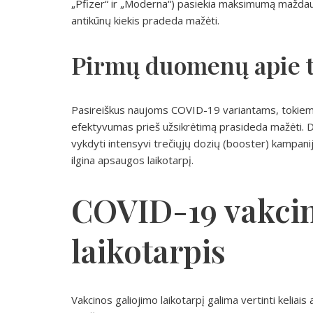
„Pfizer“ ir „Moderna“) pasiekia maksimumą maždau
antikūnų kiekis pradeda mažėti.
Pirmų duomenų apie t
Pasireiškus naujoms COVID-19 variantams, tokiems
efektyvumas prieš užsikrėtimą prasideda mažėti. Dė
vykdyti intensyvi trečiųjų dozių (booster) kampanija
ilgina apsaugos laikotarpį.
COVID-19 vakcin
laikotarpis
Vakcinos galiojimo laikotarpį galima vertinti keliai