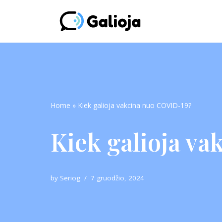
Skip
to
content
Home
»
Kiek galioja vakcina nuo COVID-19?
Kiek galioja v
by
Seriog
7 gruodžio, 2024