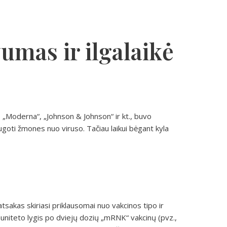
umas ir ilgalaikė
 „Moderna“, „Johnson & Johnson“ ir kt., buvo
goti žmones nuo viruso. Tačiau laikui bėgant kyla
atsakas skiriasi priklausomai nuo vakcinos tipo ir
niteto lygis po dviejų dozių „mRNK“ vakcinų (pvz.,