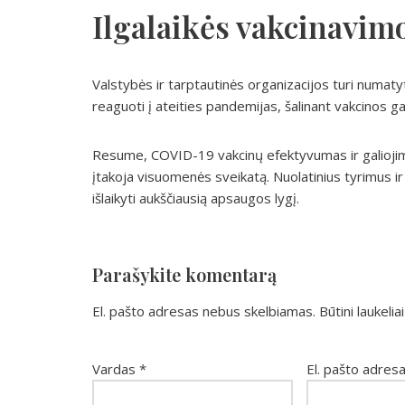
Ilgalaikės vakcinavimo
Valstybės ir tarptautinės organizacijos turi numatyti
reaguoti į ateities pandemijas, šalinant vakcinos g
Resume, COVID-19 vakcinų efektyvumas ir galiojimo 
įtakoja visuomenės sveikatą. Nuolatinius tyrimus ir 
išlaikyti aukščiausią apsaugos lygį.
Parašykite komentarą
El. pašto adresas nebus skelbiamas.
Būtini laukeli
Vardas
*
El. pašto adres