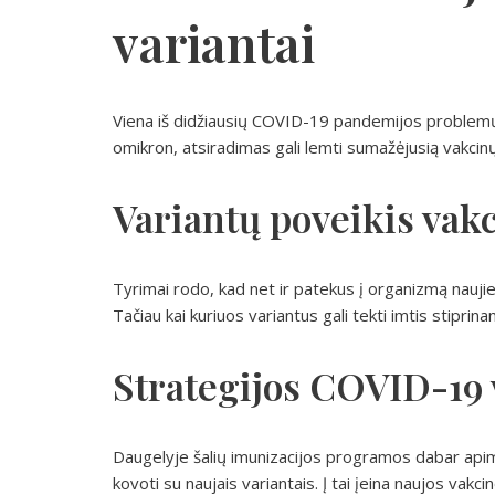
variantai
Viena iš didžiausių COVID-19 pandemijos problemų 
omikron, atsiradimas gali lemti sumažėjusią vakci
Variantų poveikis vak
Tyrimai rodo, kad net ir patekus į organizmą naujie
Tačiau kai kuriuos variantus gali tekti imtis stipri
Strategijos COVID-19 
Daugelyje šalių imunizacijos programos dabar apima 
kovoti su naujais variantais. Į tai įeina naujos vakc