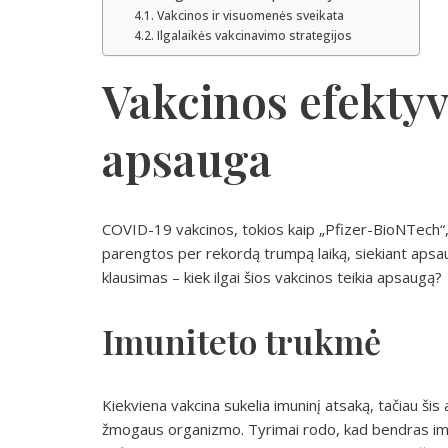
Vakcinos ir visuomenės sveikata
Ilgalaikės vakcinavimo strategijos
Vakcinos efektyv
apsauga
COVID-19 vakcinos, tokios kaip „Pfizer-BioNTech“,
parengtos per rekordą trumpą laiką, siekiant apsau
klausimas – kiek ilgai šios vakcinos teikia apsaugą?
Imuniteto trukmė
Kiekviena vakcina sukelia imuninį atsaką, tačiau šis 
žmogaus organizmo. Tyrimai rodo, kad bendras imu