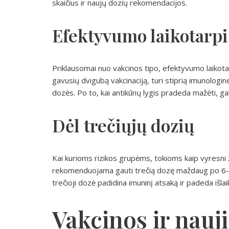
skaičius ir naujų dozių rekomendacijos.
Efektyvumo laikotarpi
Priklausomai nuo vakcinos tipo, efektyvumo laikot
gavusių dvigubą vakcinaciją, turi stiprią imunolo
dozės. Po to, kai antikūnų lygis pradeda mažėti, gal
Dėl trečiųjų dozių
Kai kurioms rizikos grupėms, tokioms kaip vyresni ž
rekomenduojama gauti trečią dozę maždaug po 6-8
trečioji dozė padidina imuninį atsaką ir padeda išla
Vakcinos ir nau