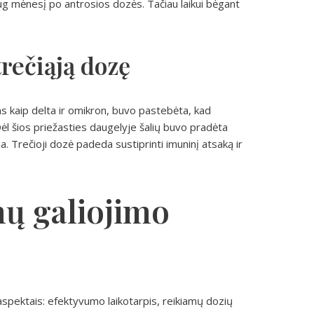
g mėnesį po antrosios dozės. Tačiau laikui bėgant
rečiąją dozę
 kaip delta ir omikron, buvo pastebėta, kad
l šios priežasties daugelyje šalių buvo pradėta
. Trečioji dozė padeda sustiprinti imuninį atsaką ir
ų galiojimo
s aspektais: efektyvumo laikotarpis, reikiamų dozių