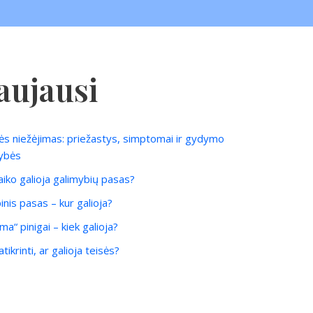
aujausi
ės niežėjimas: priežastys, simptomai ir gydymo
ybės
laiko galioja galimybių pasas?
inis pasas – kur galioja?
ma“ pinigai – kiek galioja?
tikrinti, ar galioja teisės?