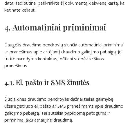
data, tad būtinai patikrinkite šį dokumentą kiekvieną kartą, kai
ketinate keliauti.
4. Automatiniai priminimai
Daugelis draudimo bendrovių siunčia automatiniai priminimai
ar pranešimus apie artėjantį draudimo galiojimo pabaigą. Jei
turite nurodytus kontaktus, būtinai stebėkite šiuos
pranešimus.
4.1. El. pašto ir SMS žinutės
Šiuolaikinės draudimo bendrovės dažnai teikia galimybę
užsiregistruoti el. pašto ar SMS pranešimams apie draudimo
galiojimo pabaigą. Tai suteikia papildomą patogumą ir
priminimą laiku atnaujinti draudimą.