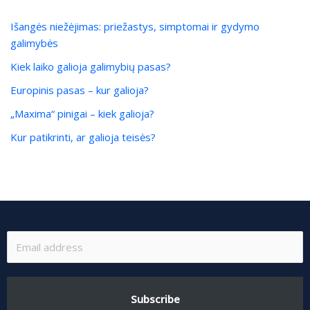
Išangės niežėjimas: priežastys, simptomai ir gydymo
galimybės
Kiek laiko galioja galimybių pasas?
Europinis pasas – kur galioja?
„Maxima“ pinigai – kiek galioja?
Kur patikrinti, ar galioja teisės?
Subscribe