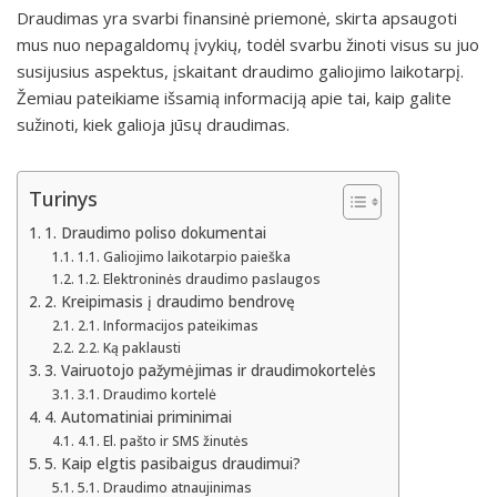
Draudimas yra svarbi finansinė priemonė, skirta apsaugoti
mus nuo nepagaldomų įvykių, todėl svarbu žinoti visus su juo
susijusius aspektus, įskaitant draudimo galiojimo laikotarpį.
Žemiau pateikiame išsamią informaciją apie tai, kaip galite
sužinoti, kiek galioja jūsų draudimas.
Turinys
1. Draudimo poliso dokumentai
1.1. Galiojimo laikotarpio paieška
1.2. Elektroninės draudimo paslaugos
2. Kreipimasis į draudimo bendrovę
2.1. Informacijos pateikimas
2.2. Ką paklausti
3. Vairuotojo pažymėjimas ir draudimokortelės
3.1. Draudimo kortelė
4. Automatiniai priminimai
4.1. El. pašto ir SMS žinutės
5. Kaip elgtis pasibaigus draudimui?
5.1. Draudimo atnaujinimas