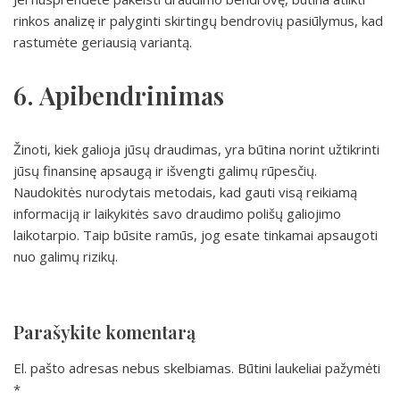
rinkos analizę ir palyginti skirtingų bendrovių pasiūlymus, kad
rastumėte geriausią variantą.
6. Apibendrinimas
Žinoti, kiek galioja jūsų draudimas, yra būtina norint užtikrinti
jūsų finansinę apsaugą ir išvengti galimų rūpesčių.
Naudokitės nurodytais metodais, kad gauti visą reikiamą
informaciją ir laikykitės savo draudimo polišų galiojimo
laikotarpio. Taip būsite ramūs, jog esate tinkamai apsaugoti
nuo galimų rizikų.
Parašykite komentarą
El. pašto adresas nebus skelbiamas.
Būtini laukeliai pažymėti
*