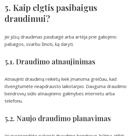
5. Kaip elgtis pasibaigus
draudimui?
Jei jūsų draudimas pasibaigė arba artėja prie galiojimo
pabaigos, svarbu žinoti, ką daryti.
5.1. Draudimo atnaujinimas
Atnaujinti draudimą reikėtų kiek įmanoma greičiau, kad
išvengtumėte neapdrausto laikotarpio. Dauguma draudimo
bendrovių siūlo atnaujinimo galimybes internetu arba
telefonu.
5.2. Naujo draudimo planavimas
Jei nusprendėte pakeisti draudimo bendrovę, būtina atlikti