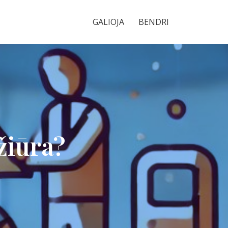
GALIOJA
BENDRI
pžiūra?