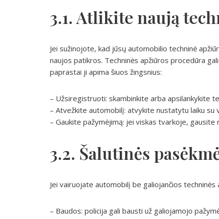
3.1. Atlikite naują tec
Jei sužinojote, kad jūsų automobilio techninė apžiūra
naujos patikros. Techninės apžiūros procedūra gali š
paprastai ji apima šiuos žingsnius:
– Užsiregistruoti: skambinkite arba apsilankykite te
– Atvežkite automobilį: atvykite nustatytu laiku su 
– Gaukite pažymėjimą: jei viskas tvarkoje, gausite
3.2. Šalutinės pasėkm
Jei vairuojate automobilį be galiojančios techninės 
– Baudos: policija gali bausti už galiojamojo pažym