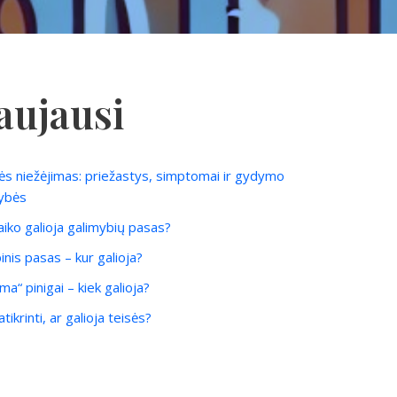
aujausi
ės niežėjimas: priežastys, simptomai ir gydymo
ybės
laiko galioja galimybių pasas?
inis pasas – kur galioja?
ma“ pinigai – kiek galioja?
tikrinti, ar galioja teisės?