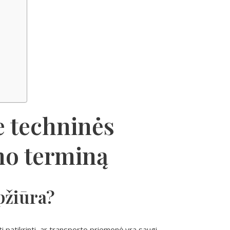
e techninės
mo terminą
apžiūra?
i patikrinti, ar transporto priemonė yra saugi