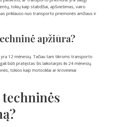
entų, tokių kaip stabdžiai, apšvietimas, vairo
umas priklauso nuo transporto priemonės amžiaus ir
 techninė apžiūra?
is yra 12 mėnesių. Tačiau tam tikroms transporto
i būti pratęstas šis laikotarpis iki 24 mėnesių.
ės, tokios kaip motociklai ar krovininiai
i techninės
mą?