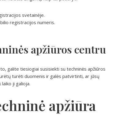
gistracijos svetainėje.
ilio registracijos numeris.
chninės apžiūros centru
to, galite tiesiogiai susisiekti su techninės apžiūros
urėtų turėti duomenis ir galės patvirtinti, ar jūsų
aiko ji galioja.
 techninė apžiūra