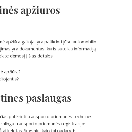
ninės apžiūros
nė apžiūra galioja, yra patikrinti jūsų automobilio
imas yra dokumentas, kuris suteikia informaciją
ipkite dėmesį į šias detales:
nė apžiūra?
liojantis?
etines paslaugas
ančias patikrinti transporto priemonės techninės
ikalinga transporto priemonės registracijos
ai keletas žingsnių, kaip tai padaryti: