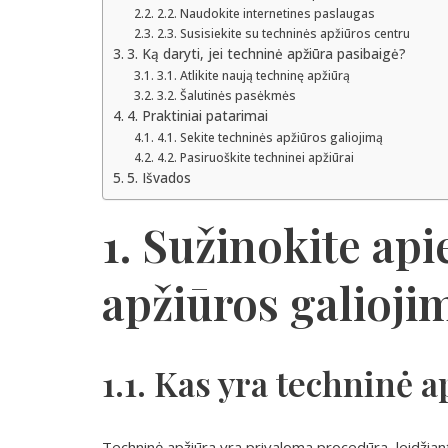
2.2. Naudokite internetines paslaugas
2.3. Susisiekite su techninės apžiūros centru
3. Ką daryti, jei techninė apžiūra pasibaigė?
3.1. Atlikite naują techninę apžiūrą
3.2. Šalutinės pasėkmės
4. Praktiniai patarimai
4.1. Sekite techninės apžiūros galiojimą
4.2. Pasiruoškite techninei apžiūrai
5. Išvados
1. Sužinokite api
apžiūros galioji
1.1. Kas yra techninė 
Techninė apžiūra yra privaloma procedūra, leidžiant