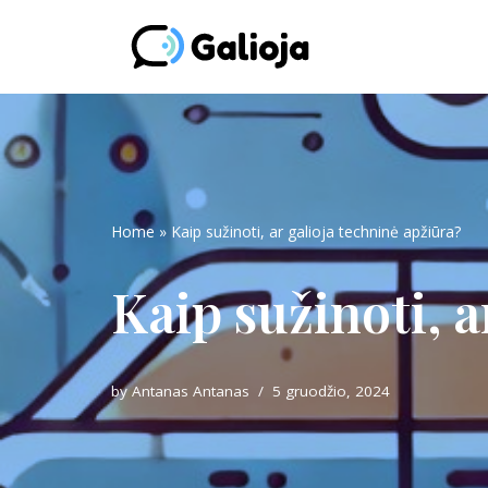
Skip
to
content
Home
»
Kaip sužinoti, ar galioja techninė apžiūra?
Kaip sužinoti, a
by
Antanas Antanas
5 gruodžio, 2024