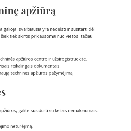
hninę apžiūrą
 galioja, svarbiausia yra nedelsti ir susitarti dėl
iek tiek skirtis priklausomai nuo vietos, tačiau
chninės apžiūros centre ir užsiregistruokite.
visais reikalingais dokumentais.
 naują techninės apžiūros pažymėjimą.
ės
apžiūros, galite susidurti su keliais nemalonumais:
ėjimo neturėjimą.