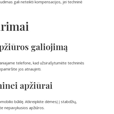
udimas gali neteikti kompensacijos, jei techninė
arimai
apžiūros galiojimą
maniajame telefone, kad užsirašytumėte techninės
epamiršite jos atnaujinti.
ninei apžiūrai
omobilio būklę. Atkreipkite dėmesį į stabdžių,
ėte nepavykusios apžiūros.