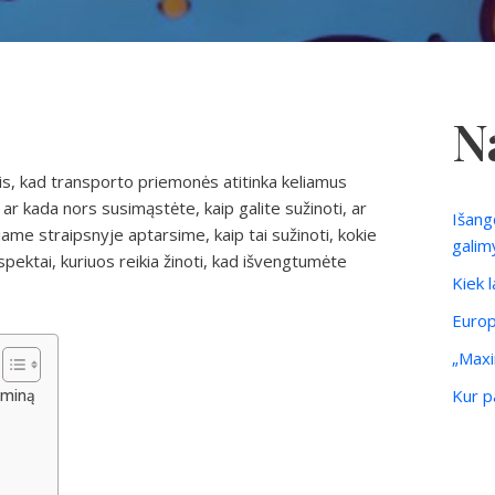
N
is, kad transporto priemonės atitinka keliamus
r kada nors susimąstėte, kaip galite sužinoti, ar
Išang
iame straipsnyje aptarsime, kaip tai sužinoti, kokie
galim
spektai, kuriuos reikia žinoti, kad išvengtumėte
Kiek 
Europ
„Maxi
Kur pa
rminą