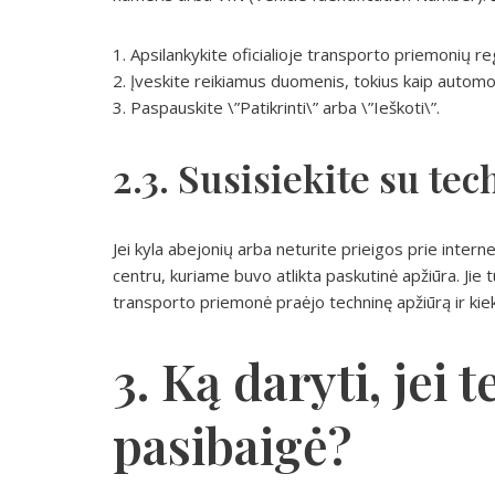
1. Apsilankykite oficialioje transporto priemonių re
2. Įveskite reikiamus duomenis, tokius kaip automob
3. Paspauskite \”Patikrinti\” arba \”Ieškoti\”.
2.3. Susisiekite su te
Jei kyla abejonių arba neturite prieigos prie interne
centru, kuriame buvo atlikta paskutinė apžiūra. Jie t
transporto priemonė praėjo techninę apžiūrą ir kiek l
3. Ką daryti, jei
pasibaigė?