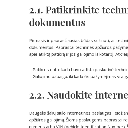
2.1. Patikrinkite tech
dokumentus
Pirmasis ir paprasčiausias būdas sužinoti, ar techni
dokumentus. Paprastai techninės apžiūros pažymėj
apie atliktą patikrą ir jos galiojimo laikotarpį. Atkre
– Patikros data: kada buvo atlikta paskutinė techni
– Galiojimo pabaiga: iki kada šis pažymėjimas yra ga
2.2. Naudokite intern
Daugelis šalių siūlo internetines paslaugas, leidži
apžiūros galiojimą. Šioms paslaugoms paprastai re
numeris arba VIN (Vehicle Identification Number). Št