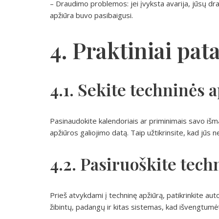
– Draudimo problemos: jei įvyksta avarija, jūsų dra
apžiūra buvo pasibaigusi.
4. Praktiniai pat
4.1. Sekite techninės 
Pasinaudokite kalendoriais ar priminimais savo iš
apžiūros galiojimo datą. Taip užtikrinsite, kad jūs n
4.2. Pasiruoškite tech
Prieš atvykdami į techninę apžiūrą, patikrinkite aut
žibintų, padangų ir kitas sistemas, kad išvengtum