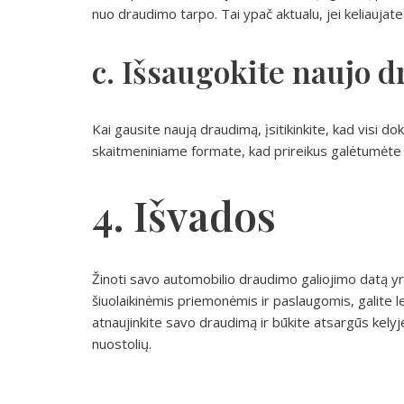
nuo draudimo tarpo. Tai ypač aktualu, jei keliaujate
c. Išsaugokite naujo
Kai gausite naują draudimą, įsitikinkite, kad visi d
skaitmeniniame formate, kad prireikus galėtumėte j
4. Išvados
Žinoti savo automobilio draudimo galiojimo datą y
šiuolaikinėmis priemonėmis ir paslaugomis, galite leng
atnaujinkite savo draudimą ir būkite atsargūs kely
nuostolių.