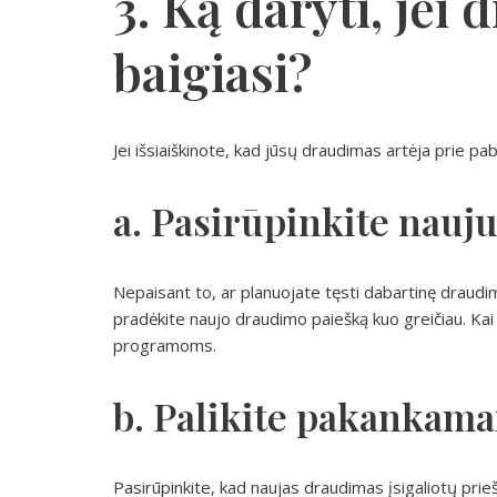
3. Ką daryti, jei
baigiasi?
Jei išsiaiškinote, kad jūsų draudimas artėja prie p
a. Pasirūpinkite nau
Nepaisant to, ar planuojate tęsti dabartinę draudi
pradėkite naujo draudimo paiešką kuo greičiau. Kai
programoms.
b. Palikite pakankamai
Pasirūpinkite, kad naujas draudimas įsigaliotų pr