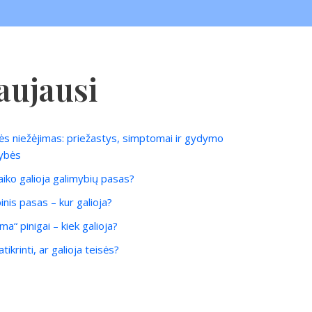
aujausi
ės niežėjimas: priežastys, simptomai ir gydymo
ybės
laiko galioja galimybių pasas?
inis pasas – kur galioja?
ma“ pinigai – kiek galioja?
tikrinti, ar galioja teisės?