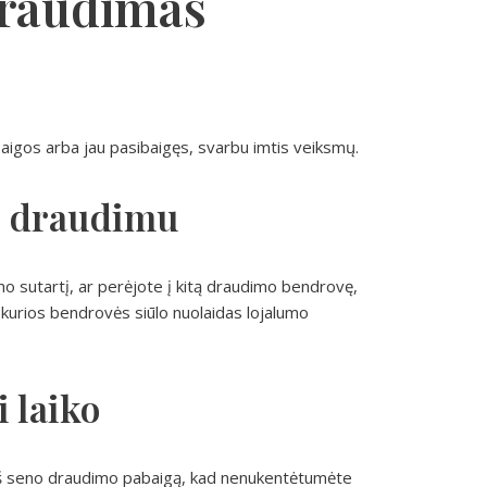
 draudimas
abaigos arba jau pasibaigęs, svarbu imtis veiksmų.
ju draudimu
mo sutartį, ar perėjote į kitą draudimo bendrovę,
 kurios bendrovės siūlo nuolaidas lojalumo
 laiko
ieš seno draudimo pabaigą, kad nenukentėtumėte