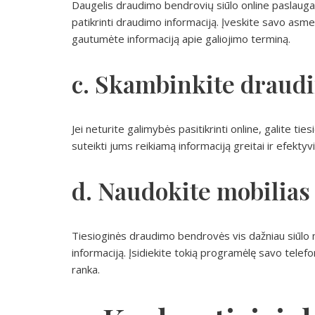
Daugelis draudimo bendrovių siūlo online paslaugas,
patikrinti draudimo informaciją. Įveskite savo as
gautumėte informaciją apie galiojimo terminą.
c. Skambinkite draud
Jei neturite galimybės pasitikrinti online, galite t
suteikti jums reikiamą informaciją greitai ir efektyvi
d. Naudokite mobilia
Tiesioginės draudimo bendrovės vis dažniau siūlo 
informaciją. Įsidiekite tokią programėlę savo tele
ranka.