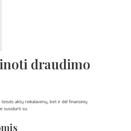
žinoti draudimo
 teisės aktų reikalavimų, bet ir dėl finansinių
e susidurti su:
omis