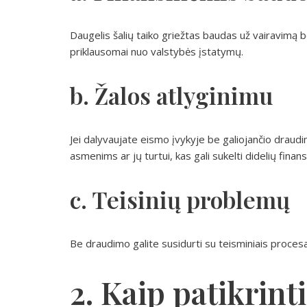
Daugelis šalių taiko griežtas baudas už vairavimą b
priklausomai nuo valstybės įstatymų.
b. Žalos atlyginimu
Jei dalyvaujate eismo įvykyje be galiojančio draudim
asmenims ar jų turtui, kas gali sukelti didelių finans
c. Teisinių problemų
Be draudimo galite susidurti su teisminiais procesais
2. Kaip patikrin