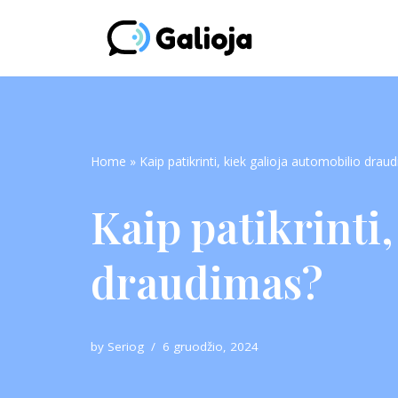
Skip
to
content
Home
»
Kaip patikrinti, kiek galioja automobilio drau
Kaip patikrinti,
draudimas?
by
Seriog
6 gruodžio, 2024