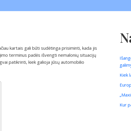
N
au kartais gali būti sudėtinga prisiminti, kada jis
liojimo terminus padės išvengti nemalonių situacijų
Išang
vai patikrinti, kiek galioja jūsų automobilio
galim
Kiek 
Europ
„Maxi
Kur pa