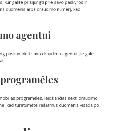
 kur galite prisijungti prie savo paskyros ir
mens duomenis arba draudimo numerį, kad
imo agentui
iesiog paskambinti savo draudimo agentui. Jie galės
ai.
s programėles
mobilias programėles, leidžiančias sekti draudimo
fone, kad turėtumėte reikiamus duomenis visada po