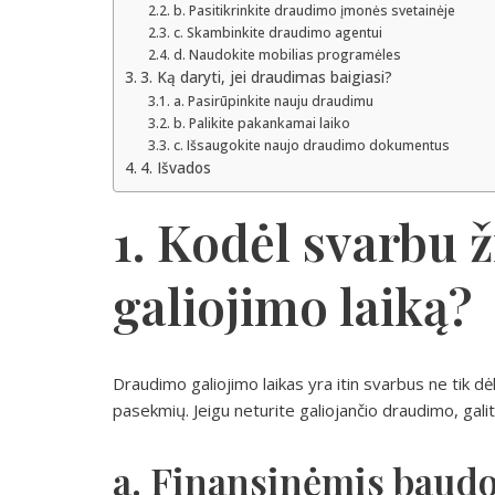
b. Pasitikrinkite draudimo įmonės svetainėje
c. Skambinkite draudimo agentui
d. Naudokite mobilias programėles
3. Ką daryti, jei draudimas baigiasi?
a. Pasirūpinkite nauju draudimu
b. Palikite pakankamai laiko
c. Išsaugokite naujo draudimo dokumentus
4. Išvados
1. Kodėl svarbu 
galiojimo laiką?
Draudimo galiojimo laikas yra itin svarbus ne tik dėl
pasekmių. Jeigu neturite galiojančio draudimo, galit
a. Finansinėmis baud