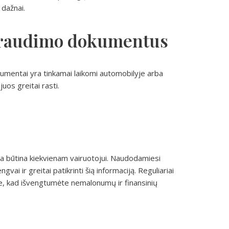
 dažnai.
 draudimo dokumentus
okumentai yra tinkamai laikomi automobilyje arba
uos greitai rasti.
ra būtina kiekvienam vairuotojui. Naudodamiesi
vai ir greitai patikrinti šią informaciją. Reguliariai
je, kad išvengtumėte nemalonumų ir finansinių