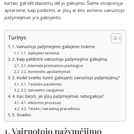
kartais gali kilti klausimų dėl jo galiojimo. Šiame straipsnyje
aptarsime, kaip patikrinti, ar jūsų ar kito asmens vairuotojo
pažymėjimas yra galiojantis.
Turinys
1. Vairuotojo pažymėjimo galiojimo trukmė
1.1. Galiojimo terminai
2. Kaip patikrinti vairuotojo pažymėjimo galiojimą
2.1. Internete prieinamos paslaugos
2.2. Asmeninis apsilankymas
3. Kodėl svarbu turėti galiojantį vairuotojo pažymėjimą?
3.1. Teisinės pasekmės
3.2. Vairavimo saugumas
4. Kas daryti, jei jūsų pažymėjimas nebegalioja?
4.1. Atkūrimo procesas
4.2. Teisės į vairavimą praradimas
5. Išvados
1. Vairuotojo pažymėjimo