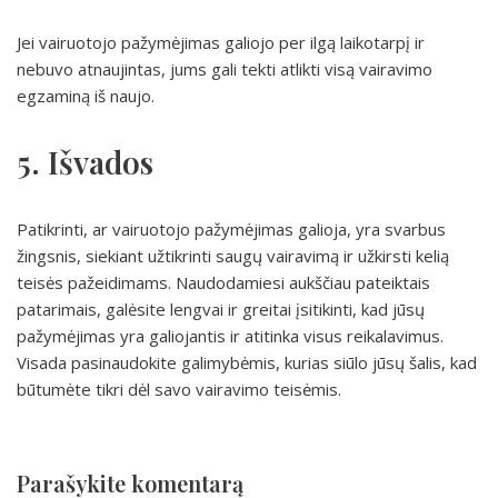
Jei vairuotojo pažymėjimas galiojo per ilgą laikotarpį ir
nebuvo atnaujintas, jums gali tekti atlikti visą vairavimo
egzaminą iš naujo.
5. Išvados
Patikrinti, ar vairuotojo pažymėjimas galioja, yra svarbus
žingsnis, siekiant užtikrinti saugų vairavimą ir užkirsti kelią
teisės pažeidimams. Naudodamiesi aukščiau pateiktais
patarimais, galėsite lengvai ir greitai įsitikinti, kad jūsų
pažymėjimas yra galiojantis ir atitinka visus reikalavimus.
Visada pasinaudokite galimybėmis, kurias siūlo jūsų šalis, kad
būtumėte tikri dėl savo vairavimo teisėmis.
Parašykite komentarą