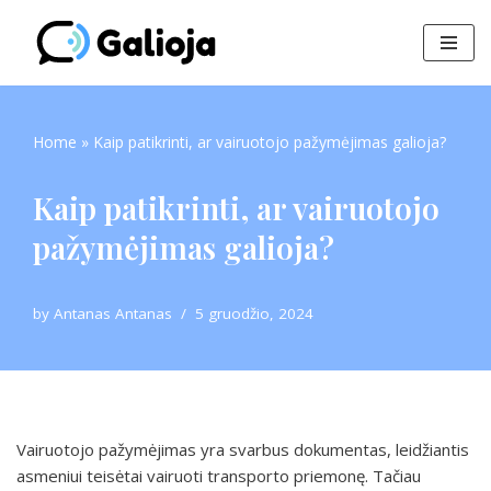
Skip
to
content
Home
»
Kaip patikrinti, ar vairuotojo pažymėjimas galioja?
Kaip patikrinti, ar vairuotojo
pažymėjimas galioja?
by
Antanas Antanas
5 gruodžio, 2024
Vairuotojo pažymėjimas yra svarbus dokumentas, leidžiantis
asmeniui teisėtai vairuoti transporto priemonę. Tačiau