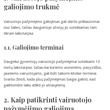
galiojimo trukmė
Vairuotojo pažymėjimo galiojimas gali skirtis priklausomai
nuo šalies, tačiau daugumoje atvejų jis suteikiamas tam
tikram laikotarpiui.
1.1. Galiojimo terminai
Daugeliui gyventojų vairuotojo pažymėjimai suteikiami 10
metų laikotarpiui, tačiau kai kuriems asmenims, pavyzdžiui,
jauniems vairuotojams, gali būti taikomi kitokie terminai.
Svarbu žinoti, kada jūsų pažymėjimas baigia galioti, kad
galėtumėte laiku atlikti jo atnaujinimą.
2. Kaip patikrinti vairuotojo
pažymėjimo galiojimą