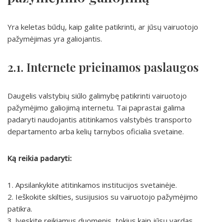
Yra keletas būdų, kaip galite patikrinti, ar jūsų vairuotojo
pažymėjimas yra galiojantis.
2.1. Internete prieinamos paslaugos
Daugelis valstybių siūlo galimybę patikrinti vairuotojo
pažymėjimo galiojimą internetu. Tai paprastai galima
padaryti naudojantis atitinkamos valstybės transporto
departamento arba kelių tarnybos oficialia svetaine.
Ką reikia padaryti:
1. Apsilankykite atitinkamos institucijos svetainėje.
2. Ieškokite skilties, susijusios su vairuotojo pažymėjimo
patikra.
3. Įveskite reikiamus duomenis, tokius kaip jūsų vardas,