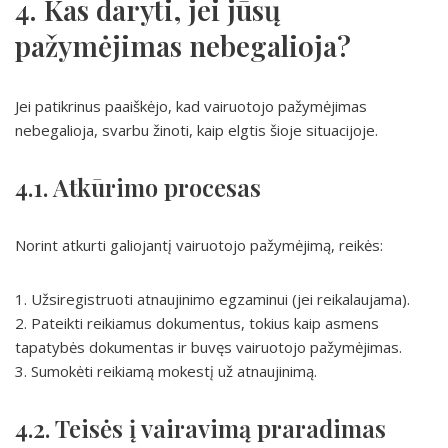
4. Kas daryti, jei jūsų
pažymėjimas nebegalioja?
Jei patikrinus paaiškėjo, kad vairuotojo pažymėjimas
nebegalioja, svarbu žinoti, kaip elgtis šioje situacijoje.
4.1. Atkūrimo procesas
Norint atkurti galiojantį vairuotojo pažymėjimą, reikės:
1. Užsiregistruoti atnaujinimo egzaminui (jei reikalaujama).
2. Pateikti reikiamus dokumentus, tokius kaip asmens
tapatybės dokumentas ir buvęs vairuotojo pažymėjimas.
3. Sumokėti reikiamą mokestį už atnaujinimą.
4.2. Teisės į vairavimą praradimas