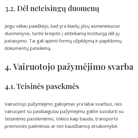
3.2. Dėl neteisingų duomenų
Jeigu vėliau paaiškėjo, kad yra klaidų jūsų asmeniniuose
duomenyse, turite kreiptis į atitinkamą instituciją dėl jų
pataisymo. Tai gali apimti formų užpildymą ir papildomų
dokumentų pateikimą.
4. Vairuotojo pažymėjimo svarba
4.1. Teisinės pasekmės
Vairuotojo pažymėjimo galiojimas yra labai svarbus, nes
vairuojant su pasibaigusiu pažymėjimu galite susidurti su
teisinėmis pasekmėmis, tokios kaip bauda, transporto
priemonės paėmimas ar net baudžiamoji atsakomybė.