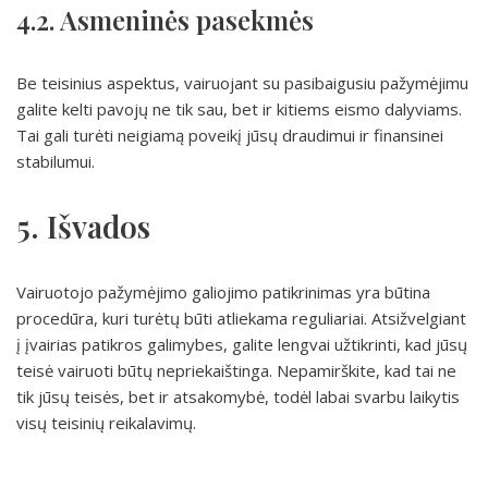
4.2. Asmeninės pasekmės
Be teisinius aspektus, vairuojant su pasibaigusiu pažymėjimu
galite kelti pavojų ne tik sau, bet ir kitiems eismo dalyviams.
Tai gali turėti neigiamą poveikį jūsų draudimui ir finansinei
stabilumui.
5. Išvados
Vairuotojo pažymėjimo galiojimo patikrinimas yra būtina
procedūra, kuri turėtų būti atliekama reguliariai. Atsižvelgiant
į įvairias patikros galimybes, galite lengvai užtikrinti, kad jūsų
teisė vairuoti būtų nepriekaištinga. Nepamirškite, kad tai ne
tik jūsų teisės, bet ir atsakomybė, todėl labai svarbu laikytis
visų teisinių reikalavimų.