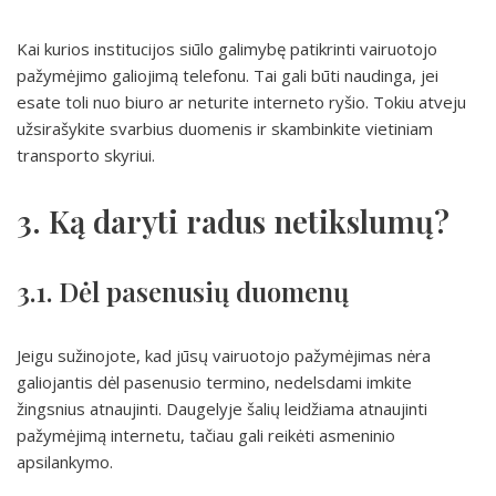
Kai kurios institucijos siūlo galimybę patikrinti vairuotojo
pažymėjimo galiojimą telefonu. Tai gali būti naudinga, jei
esate toli nuo biuro ar neturite interneto ryšio. Tokiu atveju
užsirašykite svarbius duomenis ir skambinkite vietiniam
transporto skyriui.
3. Ką daryti radus netikslumų?
3.1. Dėl pasenusių duomenų
Jeigu sužinojote, kad jūsų vairuotojo pažymėjimas nėra
galiojantis dėl pasenusio termino, nedelsdami imkite
žingsnius atnaujinti. Daugelyje šalių leidžiama atnaujinti
pažymėjimą internetu, tačiau gali reikėti asmeninio
apsilankymo.