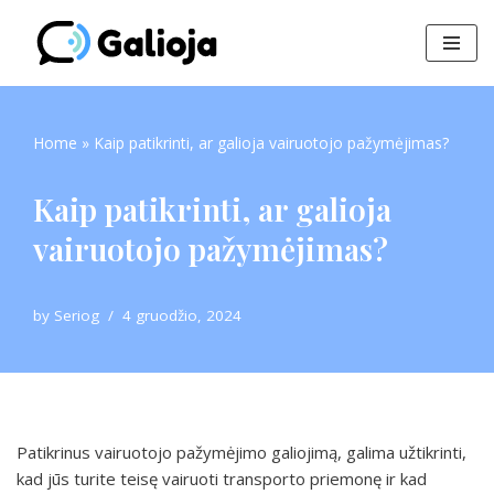
Skip
to
content
Home
»
Kaip patikrinti, ar galioja vairuotojo pažymėjimas?
Kaip patikrinti, ar galioja
vairuotojo pažymėjimas?
by
Seriog
4 gruodžio, 2024
Patikrinus vairuotojo pažymėjimo galiojimą, galima užtikrinti,
kad jūs turite teisę vairuoti transporto priemonę ir kad