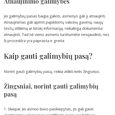
Atnaujinimo galimybės
Jei galimybių pasas baigia galioti, asmenys gali jį atnaujinti.
Atnaujinimas gali apimti papildomų vakcinų gavimą, naujų
testų atlikimą ar kitokį informaciją, reikalingą dokumentui
atnaujinti. Tad nė vieno asmens turėtumėte nesijaudinti, nes
ši procedūra yra paprasta ir greita.
Kaip gauti galimybių pasą?
Norint gauti galimybių pasą, reikia atlikti kelis žingsnius.
Žingsniai, norint gauti galimybių
pasą
1. Skiepai: Jei asmuo buvo paskiepytas, jis gali gauti