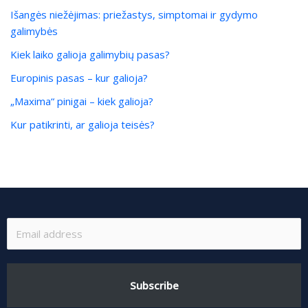
Išangės niežėjimas: priežastys, simptomai ir gydymo
galimybės
Kiek laiko galioja galimybių pasas?
Europinis pasas – kur galioja?
„Maxima“ pinigai – kiek galioja?
Kur patikrinti, ar galioja teisės?
Subscribe