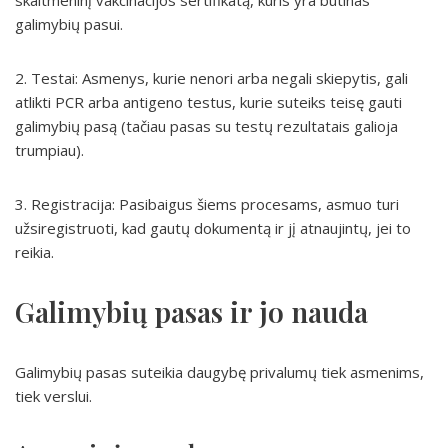
skaitmeninį vakcinacijos sertifikatą, kuris yra būtinas
galimybių pasui.
2. Testai: Asmenys, kurie nenori arba negali skiepytis, gali
atlikti PCR arba antigeno testus, kurie suteiks teisę gauti
galimybių pasą (tačiau pasas su testų rezultatais galioja
trumpiau).
3. Registracija: Pasibaigus šiems procesams, asmuo turi
užsiregistruoti, kad gautų dokumentą ir jį atnaujintų, jei to
reikia.
Galimybių pasas ir jo nauda
Galimybių pasas suteikia daugybę privalumų tiek asmenims,
tiek verslui.