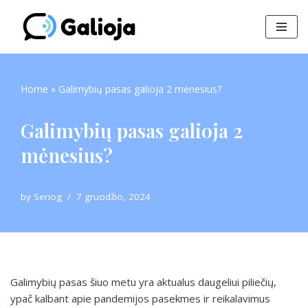
Skip
to
content
Home
»
Galimybių pasas galioja 2 mėnesius?
Galimybių pasas galioja 2
mėnesius?
by
Seriog
7 gruodžio, 2024
Galimybių pasas šiuo metu yra aktualus daugeliui piliečių,
ypač kalbant apie pandemijos pasekmes ir reikalavimus