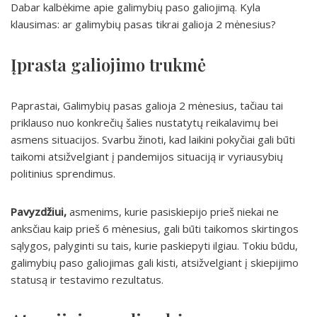
Dabar kalbėkime apie galimybių paso galiojimą. Kyla
klausimas: ar galimybių pasas tikrai galioja 2 mėnesius?
Įprasta galiojimo trukmė
Paprastai, Galimybių pasas galioja 2 mėnesius, tačiau tai
priklauso nuo konkrečių šalies nustatytų reikalavimų bei
asmens situacijos. Svarbu žinoti, kad laikini pokyčiai gali būti
taikomi atsižvelgiant į pandemijos situaciją ir vyriausybių
politinius sprendimus.
Pavyzdžiui,
asmenims, kurie pasiskiepijo prieš niekai ne
anksčiau kaip prieš 6 mėnesius, gali būti taikomos skirtingos
sąlygos, palyginti su tais, kurie paskiepyti ilgiau. Tokiu būdu,
galimybių paso galiojimas gali kisti, atsižvelgiant į skiepijimo
statusą ir testavimo rezultatus.