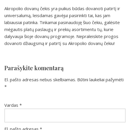
Akropolio dovanų čekis yra puikus būdas dovanoti patirtį ir
universalumą, leisdamas gavėjui pasirinkti tai, kas jam
labiausiai patinka. Tinkamai pasinaudoję šiuo čekiu, galėsite
mėgautis platų paslaugų ir prekių asortimentu tų, kurie
dalyvauja šioje dovanų programoje. Nepraleiskite progos
dovanoti džiaugsmą ir patirtį su Akropolio dovanų čekiu!
Parašykite komentarą
El. pašto adresas nebus skelbiamas.
Būtini laukeliai pažymėti
*
Vardas
*
El. pašto adresas
*