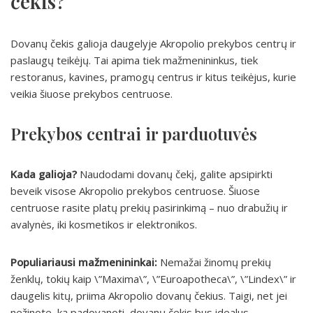
čekis?
Dovanų čekis galioja daugelyje Akropolio prekybos centrų ir
paslaugų teikėjų. Tai apima tiek mažmenininkus, tiek
restoranus, kavines, pramogų centrus ir kitus teikėjus, kurie
veikia šiuose prekybos centruose.
Prekybos centrai ir parduotuvės
Kada galioja?
Naudodami dovanų čekį, galite apsipirkti
beveik visose Akropolio prekybos centruose. Šiuose
centruose rasite platų prekių pasirinkimą – nuo drabužių ir
avalynės, iki kosmetikos ir elektronikos.
Populiariausi mažmenininkai:
Nemažai žinomų prekių
ženklų, tokių kaip \”Maxima\”, \”Euroapotheca\”, \”Lindex\” ir
daugelis kitų, priima Akropolio dovanų čekius. Taigi, net jei
nežinote, ką padovanoti, dovanų čekis bus idealus