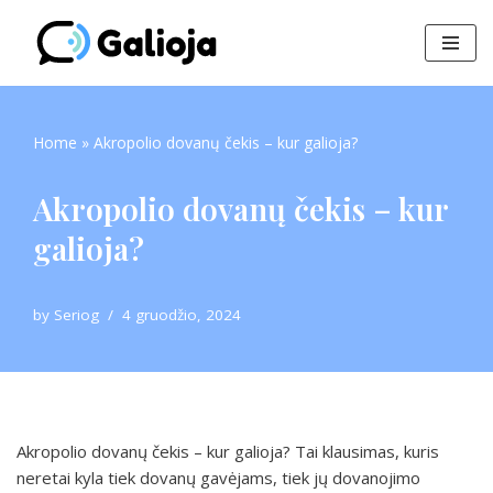
Skip
to
content
Home
»
Akropolio dovanų čekis – kur galioja?
Akropolio dovanų čekis – kur
galioja?
by
Seriog
4 gruodžio, 2024
Akropolio dovanų čekis – kur galioja? Tai klausimas, kuris
neretai kyla tiek dovanų gavėjams, tiek jų dovanojimo