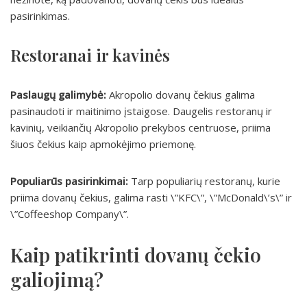
pasirinkimas.
Restoranai ir kavinės
Paslaugų galimybė:
Akropolio dovanų čekius galima
pasinaudoti ir maitinimo įstaigose. Daugelis restoranų ir
kavinių, veikiančių Akropolio prekybos centruose, priima
šiuos čekius kaip apmokėjimo priemonę.
Populiarūs pasirinkimai:
Tarp populiarių restoranų, kurie
priima dovanų čekius, galima rasti \”KFC\”, \”McDonald\’s\” ir
\”Coffeeshop Company\”.
Kaip patikrinti dovanų čekio
galiojimą?