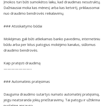
Įmokos turi būti sumokėtos laiku, kad draudimas nesutruktų.
Dažniausiai moka kas mėnesį arba kas ketvirtį, priklausomai
nuo draudimo bendrovės reikalavimų.
### Atsiskaitymo būdai
Mokėjimas gali būti atliekamas banko pavedimu, internetiniu
būdu arba per kitus patogius mokėjimo kanalus, siūlomus
draudimo bendrovės.
Kaip pratęsti draudimą
———————–
### Automatinis pratęsimas
Dauguma draudimo sutartys numato automatinį pratęsimą,
jeigu neatsiranda jokių prieštaravimų. Tai patogu ir užtikrina
nuolatinę apsaugą.