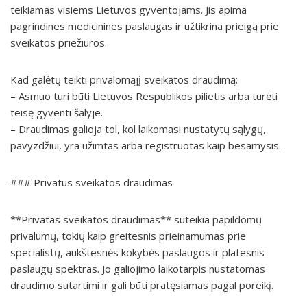
teikiamas visiems Lietuvos gyventojams. Jis apima
pagrindines medicinines paslaugas ir užtikrina prieigą prie
sveikatos priežiūros.
Kad galėtų teikti privalomąjį sveikatos draudimą:
– Asmuo turi būti Lietuvos Respublikos pilietis arba turėti
teisę gyventi šalyje.
– Draudimas galioja tol, kol laikomasi nustatytų sąlygų,
pavyzdžiui, yra užimtas arba registruotas kaip besamysis.
### Privatus sveikatos draudimas
**Privatas sveikatos draudimas** suteikia papildomų
privalumų, tokių kaip greitesnis prieinamumas prie
specialistų, aukštesnės kokybės paslaugos ir platesnis
paslaugų spektras. Jo galiojimo laikotarpis nustatomas
draudimo sutartimi ir gali būti pratęsiamas pagal poreikį.