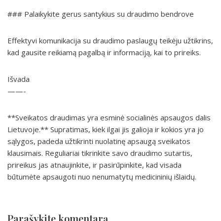
### Palaikykite gerus santykius su draudimo bendrove
Effektyvi komunikacija su draudimo paslaugų teikėju užtikrins,
kad gausite reikiamą pagalbą ir informaciją, kai to prireiks.
Išvada
——-
**Sveikatos draudimas yra esminė socialinės apsaugos dalis
Lietuvoje.** Supratimas, kiek ilgai jis galioja ir kokios yra jo
sąlygos, padeda užtikrinti nuolatinę apsaugą sveikatos
klausimais. Reguliariai tikrinkite savo draudimo sutartis,
prireikus jas atnaujinkite, ir pasirūpinkite, kad visada
būtumėte apsaugoti nuo nenumatytų medicininių išlaidų.
Parašykite komentarą