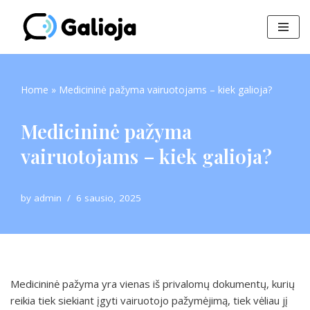
Skip
to
content
Home
»
Medicininė pažyma vairuotojams – kiek galioja?
Medicininė pažyma
vairuotojams – kiek galioja?
by
admin
6 sausio, 2025
Medicininė pažyma yra vienas iš privalomų dokumentų, kurių
reikia tiek siekiant įgyti vairuotojo pažymėjimą, tiek vėliau jį