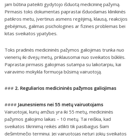
jam būtina pateikti gydytojo išduotą medicininę pažymą.
Pirmasis toks dokumentas paprastai išduodamas klinikinės
patikros metu, įvertinus asmens regėjimą, klausą, reakcijos
gebėjimus, galimas psichologines ar fizines problemas bei
kitas sveikatos ypatybes.
Toks pradinės medicininės pažymos galiojimas trunka nuo
vienerių iki dvejų metų, priklausomai nuo sveikatos būklės.
Paprastai pirmasis galiojimas sutampa su laikotarpiu, kai
vairavimo mokykla formuoja būsimą vairuotoją.
###
2. Reguliarios medicininės pažymos galiojimas
####
Jaunesniems nei 55 metų vairuotojams
Vairuotojai, kurių amžius yra iki 55 metų, medicininės
pažymos galiojimo laikas – 10 metų. Tai reiškia, kad
sveikatos tikrinimą reikės atlikti tik pasibaigus šiam
dešimtmečio terminui. Jei vairuotojas neturi jokių sveikatos