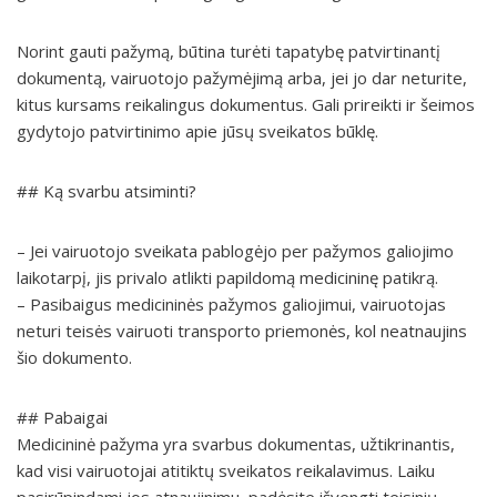
Norint gauti pažymą, būtina turėti tapatybę patvirtinantį
dokumentą, vairuotojo pažymėjimą arba, jei jo dar neturite,
kitus kursams reikalingus dokumentus. Gali prireikti ir šeimos
gydytojo patvirtinimo apie jūsų sveikatos būklę.
## Ką svarbu atsiminti?
– Jei vairuotojo sveikata pablogėjo per pažymos galiojimo
laikotarpį, jis privalo atlikti papildomą medicininę patikrą.
– Pasibaigus medicininės pažymos galiojimui, vairuotojas
neturi teisės vairuoti transporto priemonės, kol neatnaujins
šio dokumento.
## Pabaigai
Medicininė pažyma yra svarbus dokumentas, užtikrinantis,
kad visi vairuotojai atitiktų sveikatos reikalavimus. Laiku