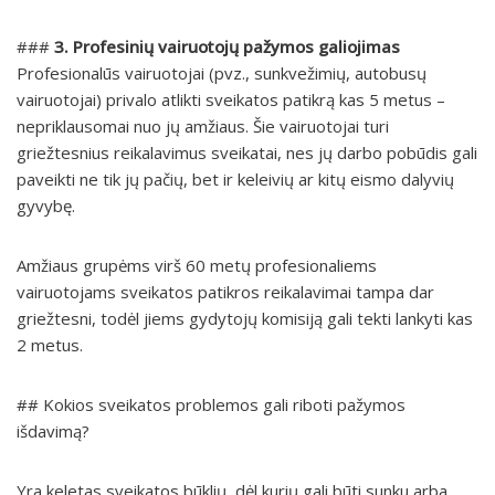
###
3. Profesinių vairuotojų pažymos galiojimas
Profesionalūs vairuotojai (pvz., sunkvežimių, autobusų
vairuotojai) privalo atlikti sveikatos patikrą kas 5 metus –
nepriklausomai nuo jų amžiaus. Šie vairuotojai turi
griežtesnius reikalavimus sveikatai, nes jų darbo pobūdis gali
paveikti ne tik jų pačių, bet ir keleivių ar kitų eismo dalyvių
gyvybę.
Amžiaus grupėms virš 60 metų profesionaliems
vairuotojams sveikatos patikros reikalavimai tampa dar
griežtesni, todėl jiems gydytojų komisiją gali tekti lankyti kas
2 metus.
## Kokios sveikatos problemos gali riboti pažymos
išdavimą?
Yra keletas sveikatos būklių, dėl kurių gali būti sunku arba