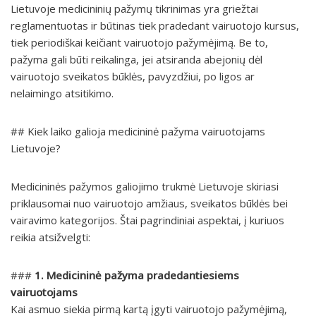
Lietuvoje medicininių pažymų tikrinimas yra griežtai
reglamentuotas ir būtinas tiek pradedant vairuotojo kursus,
tiek periodiškai keičiant vairuotojo pažymėjimą. Be to,
pažyma gali būti reikalinga, jei atsiranda abejonių dėl
vairuotojo sveikatos būklės, pavyzdžiui, po ligos ar
nelaimingo atsitikimo.
## Kiek laiko galioja medicininė pažyma vairuotojams
Lietuvoje?
Medicininės pažymos galiojimo trukmė Lietuvoje skiriasi
priklausomai nuo vairuotojo amžiaus, sveikatos būklės bei
vairavimo kategorijos. Štai pagrindiniai aspektai, į kuriuos
reikia atsižvelgti:
###
1. Medicininė pažyma pradedantiesiems
vairuotojams
Kai asmuo siekia pirmą kartą įgyti vairuotojo pažymėjimą,