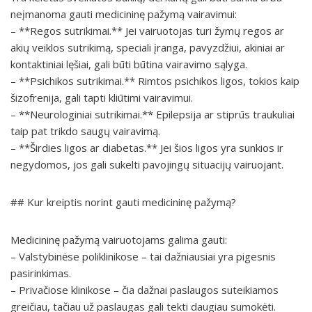
neįmanoma gauti medicininę pažymą vairavimui:
– **Regos sutrikimai.** Jei vairuotojas turi žymų regos ar
akių veiklos sutrikimą, speciali įranga, pavyzdžiui, akiniai ar
kontaktiniai lęšiai, gali būti būtina vairavimo sąlyga.
– **Psichikos sutrikimai.** Rimtos psichikos ligos, tokios kaip
šizofrenija, gali tapti kliūtimi vairavimui.
– **Neurologiniai sutrikimai.** Epilepsija ar stiprūs traukuliai
taip pat trikdo saugų vairavimą.
– **Širdies ligos ar diabetas.** Jei šios ligos yra sunkios ir
negydomos, jos gali sukelti pavojingų situacijų vairuojant.
## Kur kreiptis norint gauti medicininę pažymą?
Medicininę pažymą vairuotojams galima gauti:
– Valstybinėse poliklinikose – tai dažniausiai yra pigesnis
pasirinkimas.
– Privačiose klinikose – čia dažnai paslaugos suteikiamos
greičiau, tačiau už paslaugas gali tekti daugiau sumokėti.