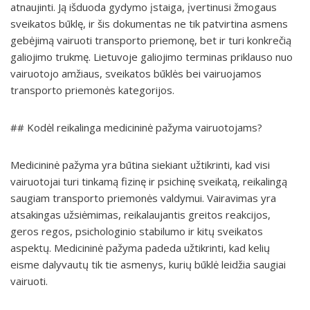
atnaujinti. Ją išduoda gydymo įstaiga, įvertinusi žmogaus
sveikatos būklę, ir šis dokumentas ne tik patvirtina asmens
gebėjimą vairuoti transporto priemonę, bet ir turi konkrečią
galiojimo trukmę. Lietuvoje galiojimo terminas priklauso nuo
vairuotojo amžiaus, sveikatos būklės bei vairuojamos
transporto priemonės kategorijos.
## Kodėl reikalinga medicininė pažyma vairuotojams?
Medicininė pažyma yra būtina siekiant užtikrinti, kad visi
vairuotojai turi tinkamą fizinę ir psichinę sveikatą, reikalingą
saugiam transporto priemonės valdymui. Vairavimas yra
atsakingas užsiėmimas, reikalaujantis greitos reakcijos,
geros regos, psichologinio stabilumo ir kitų sveikatos
aspektų. Medicininė pažyma padeda užtikrinti, kad kelių
eisme dalyvautų tik tie asmenys, kurių būklė leidžia saugiai
vairuoti.