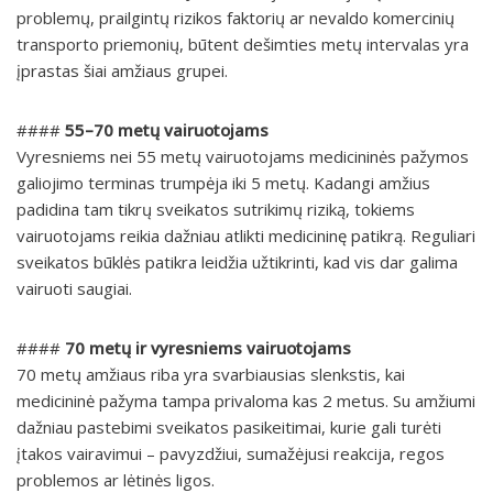
problemų, prailgintų rizikos faktorių ar nevaldo komercinių
transporto priemonių, būtent dešimties metų intervalas yra
įprastas šiai amžiaus grupei.
####
55–70 metų vairuotojams
Vyresniems nei 55 metų vairuotojams medicininės pažymos
galiojimo terminas trumpėja iki 5 metų. Kadangi amžius
padidina tam tikrų sveikatos sutrikimų riziką, tokiems
vairuotojams reikia dažniau atlikti medicininę patikrą. Reguliari
sveikatos būklės patikra leidžia užtikrinti, kad vis dar galima
vairuoti saugiai.
####
70 metų ir vyresniems vairuotojams
70 metų amžiaus riba yra svarbiausias slenkstis, kai
medicininė pažyma tampa privaloma kas 2 metus. Su amžiumi
dažniau pastebimi sveikatos pasikeitimai, kurie gali turėti
įtakos vairavimui – pavyzdžiui, sumažėjusi reakcija, regos
problemos ar lėtinės ligos.