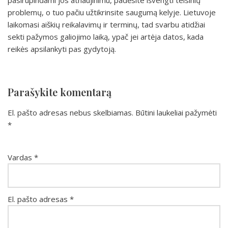
pasirūpindami jos atnaujinimu, padėsite išvengti teisinių
problemų, o tuo pačiu užtikrinsite saugumą kelyje. Lietuvoje
laikomasi aiškių reikalavimų ir terminų, tad svarbu atidžiai
sekti pažymos galiojimo laiką, ypač jei artėja datos, kada
reikės apsilankyti pas gydytoją.
Parašykite komentarą
El. pašto adresas nebus skelbiamas.
Būtini laukeliai pažymėti
*
Vardas
*
El. pašto adresas
*