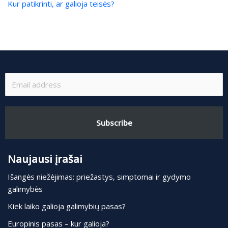
Kur patikrinti, ar galioja teisės?
Subscribe
Naujausi įrašai
Išangės niežėjimas: priežastys, simptomai ir gydymo
galimybės
Kiek laiko galioja galimybių pasas?
Europinis pasas – kur galioja?