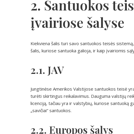
2. Santuokos tei
įvairiose šalyse
Kiekviena šalis turi savo santuokos teisės sistemą, ir
šalis, kuriose santuoka galioja, ir kaip įvairiomis są
2.1. JAV
Jungtinėse Amerikos Valstijose santuokos teisė yra 
turėti skirtingus reikalavimus. Dauguma valstijų rei
licenciją, tačiau yra ir valstybių, kuriose santuoką g
„savičiai“ santuokos.
2.2. Europos šalys