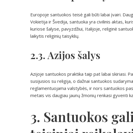
Europoje santuokos teisė gali būti labai įvairi. Dau
Vokietija ir Švedija, santuoka yra civilinis aktas, kur
kuriose šalyse, pavyzdžiui, Italijoje, religinė santuok
laikytis religinių taisyklių.
2.3. Azijos šalys
Azijoje santuokos praktika taip pat labai skiriasi. P
susijusios su religija, o dažnai santuokos sudaryma
reglamentuojama valstybės, ir nors santuokos pas
metais vis daugiau jaunų žmonių renkasi gyventi ka
3. Santuokos gali