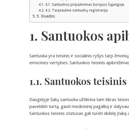
4.1. Santuokos pripažinimas Europos Sąjungoje
4.2. Tarptautinė santuokų registracija
5. Išvados
1. Santuokos ap
Santuoka yra teisinis ir socialinis ryšys tarp žmon
emocines vertybes. Santuokos teisinis apibrėžimas ga
1.1. Santuokos teisinis
Daugelyje šalių santuoka užtikrina tam tikras teise
paveldėti turtą, gauti medicininę pagalbą ir dalyva
Santuokos teisinis statusas gali turėti didelę įtak