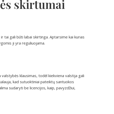
sės skirtumai
 tai gali būti labai skirtinga. Aptarsime kai kurias
lygomis ji yra reguliuojama.
valstybės klausimas, todėl kiekviena valstija gali
kalauja, kad sutuoktiniai pateiktų santuokos
alima sudaryti be licencijos, kaip, pavyzdžiui,