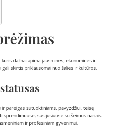
ibrėžimas
ių, kuris dažnai apima jausmines, ekonomines ir
li skirtis priklausomai nuo šalies ir kultūros.
 statusas
s ir pareigas sutuoktiniams, pavyzdžiui, teisę
uti sprendimuose, susijusiuose su šeimos nariais.
ą asmeniniam ir profesiniam gyvenimui.