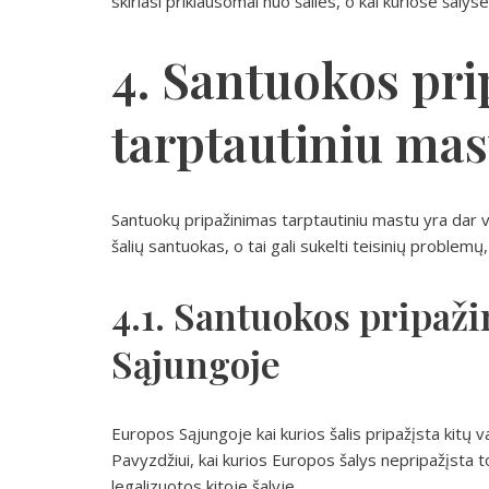
skiriasi priklausomai nuo šalies, o kai kuriose šalyse
4. Santuokos pr
tarptautiniu mas
Santuokų pripažinimas tarptautiniu mastu yra dar v
šalių santuokas, o tai gali sukelti teisinių problemų, k
4.1. Santuokos pripaž
Sąjungoje
Europos Sąjungoje kai kurios šalis pripažįsta kitų v
Pavyzdžiui, kai kurios Europos šalys nepripažįsta t
legalizuotos kitoje šalyje.