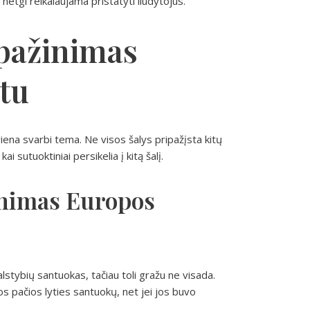
 netgi reikalaujama pristatyti liudytojus.
ipažinimas
tu
iena svarbi tema. Ne visos šalys pripažįsta kitų
ai sutuoktiniai persikelia į kitą šalį.
inimas Europos
alstybių santuokas, tačiau toli gražu ne visada.
os pačios lyties santuokų, net jei jos buvo