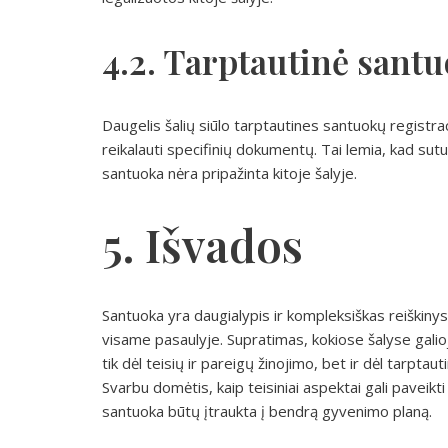
4.2. Tarptautinė santu
Daugelis šalių siūlo tarptautines santuokų registrac
reikalauti specifinių dokumentų. Tai lemia, kad sutuokt
santuoka nėra pripažinta kitoje šalyje.
5. Išvados
Santuoka yra daugialypis ir kompleksiškas reiškinys,
visame pasaulyje. Supratimas, kokiose šalyse galioj
tik dėl teisių ir pareigų žinojimo, bet ir dėl tarptau
Svarbu domėtis, kaip teisiniai aspektai gali pavei
santuoka būtų įtraukta į bendrą gyvenimo planą.