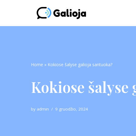
Skip
to
content
Home
»
Kokiose šalyse galioja santuoka?
Kokiose šalyse 
by
admin
9 gruodžio, 2024