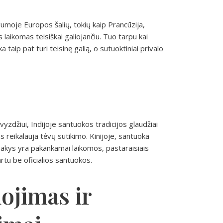
gumoje Europos šalių, tokių kaip Prancūzija,
is laikomas teisiškai galiojančiu. Tuo tarpu kai
a taip pat turi teisinę galią, o sutuoktiniai privalo
avyzdžiui, Indijoje santuokos tradicijos glaudžiai
s reikalauja tėvų sutikimo. Kinijoje, santuoka
akys yra pakankamai laikomos, pastaraisiais
rtu be oficialios santuokos.
ojimas ir