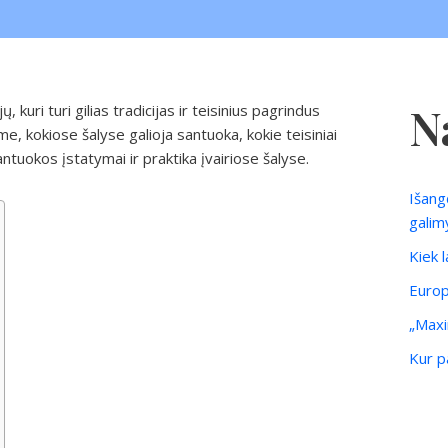
N
, kuri turi gilias tradicijas ir teisinius pagrindus
e, kokiose šalyse galioja santuoka, kokie teisiniai
 santuokos įstatymai ir praktika įvairiose šalyse.
Išang
galim
Kiek 
Europ
„Maxi
Kur pa