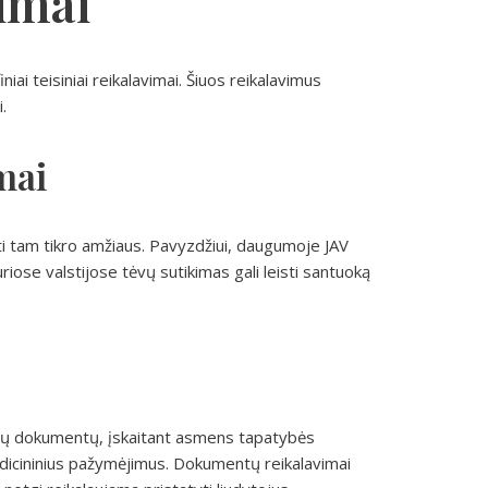
vimai
niai teisiniai reikalavimai. Šiuos reikalavimus
.
mai
ūti tam tikro amžiaus. Pavyzdžiui, daugumoje JAV
riose valstijose tėvų sutikimas gali leisti santuoką
ikrų dokumentų, įskaitant asmens tapatybės
edicininius pažymėjimus. Dokumentų reikalavimai