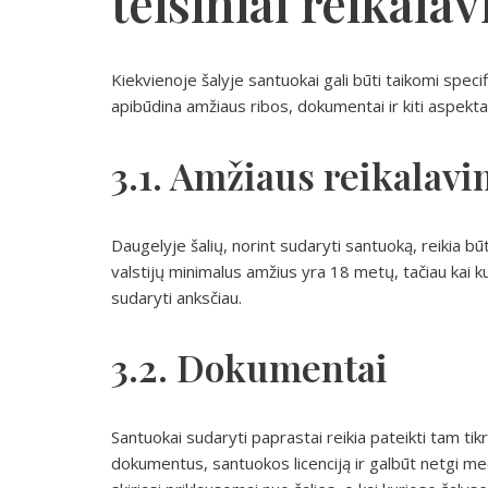
teisiniai reikala
Kiekvienoje šalyje santuokai gali būti taikomi specifi
apibūdina amžiaus ribos, dokumentai ir kiti aspektai
3.1. Amžiaus reikalavi
Daugelyje šalių, norint sudaryti santuoką, reikia b
valstijų minimalus amžius yra 18 metų, tačiau kai ku
sudaryti anksčiau.
3.2. Dokumentai
Santuokai sudaryti paprastai reikia pateikti tam t
dokumentus, santuokos licenciją ir galbūt netgi m