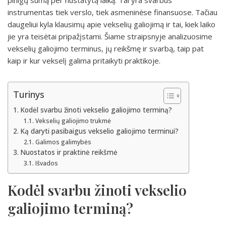
pinigų sumą per nustatytą laiką. Tai yra svarbus
instrumentas tiek verslo, tiek asmeninėse finansuose. Tačiau
daugeliui kyla klausimų apie vekselių galiojimą ir tai, kiek laiko
jie yra teisėtai pripažįstami. Šiame straipsnyje analizuosime
vekselių galiojimo terminus, jų reikšmę ir svarbą, taip pat
kaip ir kur vekselį galima pritaikyti praktikoje.
Turinys
Kodėl svarbu žinoti vekselio galiojimo terminą?
Vekselių galiojimo trukmė
Ką daryti pasibaigus vekselio galiojimo terminui?
Galimos galimybės
Nuostatos ir praktinė reikšmė
Išvados
Kodėl svarbu žinoti vekselio
galiojimo terminą?