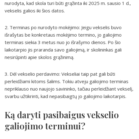
nurodyta, kad skola turi būti grąžinta iki 2025 m. sausio 1 d.,
vekselis galios iki šios datos.
2. Terminas po nurodyto mokėjimo: Jeigu vekselis buvo
išrašytas be konkretaus mokėjimo termino, jo galiojimo
terminas siekia 3 metus nuo jo išrašymo dienos. Po šio
laikotarpio jis praranda savo galiojimą, ir skolininkas gali
nesirūpinti apie skolos grąžinimą.
3. Dėl vekselio perdavimo: Vekseliai taip pat gali būti
perleidžiami kitoms šalims. Tokiu atveju galiojimo terminas
nepriklauso nuo naujojo savininko, tačiau perleidžiant vekselį,
svarbu užtikrinti, kad nepasibaigtų jo galiojimo laikotarpis.
Ką daryti pasibaigus vekselio
galiojimo terminui?