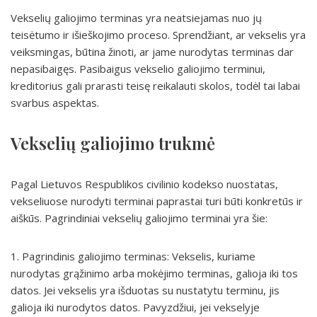
Vekselių galiojimo terminas yra neatsiejamas nuo jų
teisėtumo ir išieškojimo proceso. Sprendžiant, ar vekselis yra
veiksmingas, būtina žinoti, ar jame nurodytas terminas dar
nepasibaigęs. Pasibaigus vekselio galiojimo terminui,
kreditorius gali prarasti teisę reikalauti skolos, todėl tai labai
svarbus aspektas.
Vekselių galiojimo trukmė
Pagal Lietuvos Respublikos civilinio kodekso nuostatas,
vekseliuose nurodyti terminai paprastai turi būti konkretūs ir
aiškūs. Pagrindiniai vekselių galiojimo terminai yra šie:
1. Pagrindinis galiojimo terminas: Vekselis, kuriame
nurodytas grąžinimo arba mokėjimo terminas, galioja iki tos
datos. Jei vekselis yra išduotas su nustatytu terminu, jis
galioja iki nurodytos datos. Pavyzdžiui, jei vekselyje