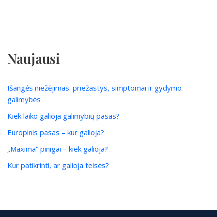
Naujausi
Išangės niežėjimas: priežastys, simptomai ir gydymo
galimybės
Kiek laiko galioja galimybių pasas?
Europinis pasas – kur galioja?
„Maxima“ pinigai – kiek galioja?
Kur patikrinti, ar galioja teisės?