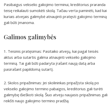
Pasibaigus vekselio galiojimo terminui, kreditorius praranda
teisę reikalauti sumokėti skolą. Tačiau verta paminėti, kad kai
kuriais atvejais galimybė atnaujinti pratęsti galiojimo terminą
gali būti įmanoma.
Galimos galimybės
1. Teisinis pratęsimas: Pasitaiko atvejų, kai pagal teisės
aktus arba sutartis galima atnaujinti vekselio galiojimo
terminą. Tai gali būti padaryta įrašant naują datą arba
pasirašant papildomą sutartį.
2. Skolos pripažinimas: Jei skolininkas pripažįsta skolą po
vekselio galiojimo termino pabaigos, kreditorius gali turėti
galimybę išieškoti skolą. Šiuo atveju naujasis pripažinimas gali
reikšti naujo galiojimo termino pradžią.