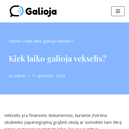
Skip
to
content
Home
»
Kiek laiko galioja vekselis?
Kiek laiko galioja vekselis?
by
admin
11 gruodžio, 2024
Vekselis yra finansinis dokumentas, kuriame įtvirtina
skolininko įsipareigojimą grąžinti skolą ar sumokėti tam tikrą