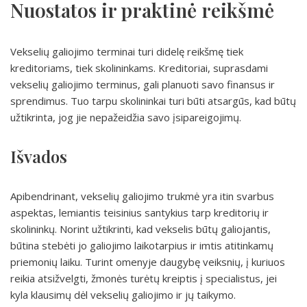
Nuostatos ir praktinė reikšmė
Vekselių galiojimo terminai turi didelę reikšmę tiek
kreditoriams, tiek skolininkams. Kreditoriai, suprasdami
vekselių galiojimo terminus, gali planuoti savo finansus ir
sprendimus. Tuo tarpu skolininkai turi būti atsargūs, kad būtų
užtikrinta, jog jie nepažeidžia savo įsipareigojimų.
Išvados
Apibendrinant, vekselių galiojimo trukmė yra itin svarbus
aspektas, lemiantis teisinius santykius tarp kreditorių ir
skolininkų. Norint užtikrinti, kad vekselis būtų galiojantis,
būtina stebėti jo galiojimo laikotarpius ir imtis atitinkamų
priemonių laiku. Turint omenyje daugybę veiksnių, į kuriuos
reikia atsižvelgti, žmonės turėtų kreiptis į specialistus, jei
kyla klausimų dėl vekselių galiojimo ir jų taikymo.