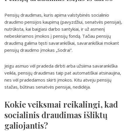
Pensijų draudimas, kuris apima valstybinės socialinio
draudimo pensijos kaupimą (pavyzdžiui, senatvės pensijai),
nutrūksta, kai baigiasi darbo santykiai, ir už asmenį
nebeskiriamos įmokos į pensijų fondą. Tačiau pensijų
draudimą galima tęsti savarankiškai, savarankiškai mokant
pensijų draudimo įmokas „Sodrai”.
Jeigu asmuo vėl pradeda dirbti arba užsiima savarankiška
veikla, pensijų draudimas taip pat automatiškai atsinaujina,
nes vėl pradedamos skirti įmokos. Kitu atveju pensijų
stažas, būtinas senatvės pensijai, nedidėja.
Kokie veiksmai reikalingi, kad
socialinis draudimas išliktų
galiojantis?