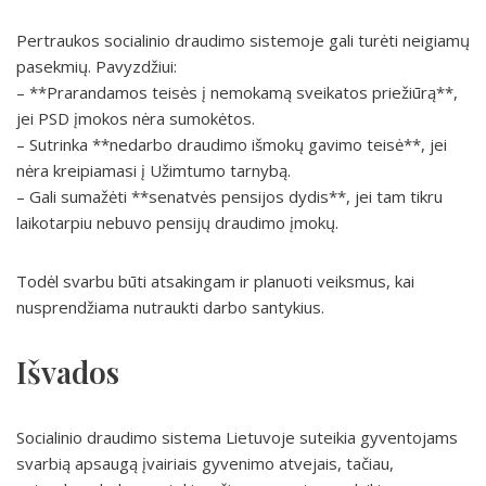
Pertraukos socialinio draudimo sistemoje gali turėti neigiamų
pasekmių. Pavyzdžiui:
– **Prarandamos teisės į nemokamą sveikatos priežiūrą**,
jei PSD įmokos nėra sumokėtos.
– Sutrinka **nedarbo draudimo išmokų gavimo teisė**, jei
nėra kreipiamasi į Užimtumo tarnybą.
– Gali sumažėti **senatvės pensijos dydis**, jei tam tikru
laikotarpiu nebuvo pensijų draudimo įmokų.
Todėl svarbu būti atsakingam ir planuoti veiksmus, kai
nusprendžiama nutraukti darbo santykius.
Išvados
Socialinio draudimo sistema Lietuvoje suteikia gyventojams
svarbią apsaugą įvairiais gyvenimo atvejais, tačiau,