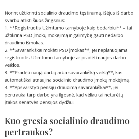
Norint užtikrinti socialinio draudimo tęstinumą, išėjus iš darbo
svarbu atlikti šiuos žingsnius:
1. **Registruotis Užimtumo tarnyboje kaip bedarbiui** – tai
užtikrina PSD įmokų mokėjimą ir galimybę gauti nedarbo
draudimo išmokas.
2. **Savarankiškai mokėti PSD įmokas**, jei neplanuojama
registruotis Užimtumo tarnyboje ar pradėti naujos darbo
veiklos.
3. **Pradėti naują darbą arba savarankišką veiklą**, kas
automatiškai atnaujina socialinio draudimo įmokų mokėjimą.
4. **Apsvarstyti pensijų draudimą savarankiškai**, jei
pertrauka tarp darbo yra ilgesnė, kad vėliau tai neturėtų
įtakos senatvės pensijos dydžiui.
Kuo gresia socialinio draudimo
pertraukos?