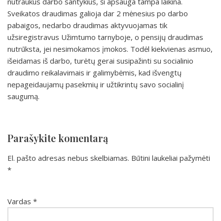
nutraukus darbo santykius, ši apsauga tampa laikina.
Sveikatos draudimas galioja dar 2 mėnesius po darbo
pabaigos, nedarbo draudimas aktyvuojamas tik
užsiregistravus Užimtumo tarnyboje, o pensijų draudimas
nutrūksta, jei nesimokamos įmokos. Todėl kiekvienas asmuo,
išeidamas iš darbo, turėtų gerai susipažinti su socialinio
draudimo reikalavimais ir galimybėmis, kad išvengtų
nepageidaujamų pasekmių ir užtikrintų savo socialinį
saugumą.
Parašykite komentarą
El. pašto adresas nebus skelbiamas.
Būtini laukeliai pažymėti
*
Vardas
*