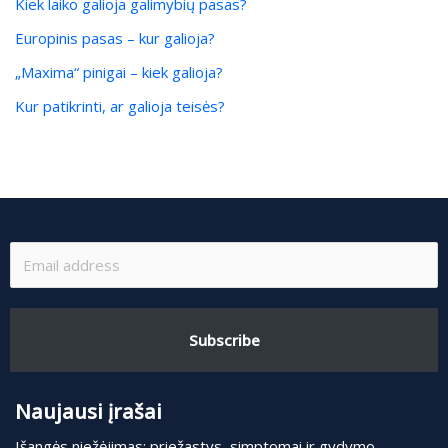
Kiek laiko galioja galimybių pasas?
Europinis pasas – kur galioja?
„Maxima“ pinigai – kiek galioja?
Kur patikrinti, ar galioja teisės?
Subscribe
Naujausi įrašai
Išangės niežėjimas: priežastys, simptomai ir gydymo