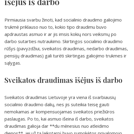
išėjus iš darbo
Pirmiausia svarbu žinoti, kad socialinio draudimo galiojimo
trukmė priklauso nuo to, kokio tipo draudimu buvo
apdraustas asmuo ir ar jis imsis kokių nors veiksmų po
darbo sutarties nutraukimo. Skirtingos socialinio draudimo
rūšys (pavyzdžiui, sveikatos draudimas, nedarbo draudimas,
pensijų draudimas) gali turėti skirtingas galiojimo trukmes ir
sąlygas.
Sveikatos draudimas išėjus iš darbo
Sveikatos draudimas Lietuvoje yra viena iš svarbiausių
socialinio draudimo dalių, nes jis suteikia teisę gauti
nemokamas ar kompensuojamas sveikatos priežiūros
paslaugas. Po to, kai asmuo išeina iš darbo, sveikatos
draudimas galioja dar **du mėnesius nuo atleidimo
dienos**, jei už tą laikotarpį buvo sumokėtos privalomojo