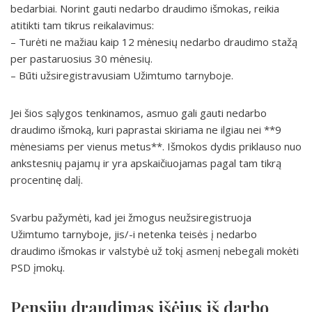
bedarbiai. Norint gauti nedarbo draudimo išmokas, reikia
atitikti tam tikrus reikalavimus:
– Turėti ne mažiau kaip 12 mėnesių nedarbo draudimo stažą
per pastaruosius 30 mėnesių.
– Būti užsiregistravusiam Užimtumo tarnyboje.
Jei šios sąlygos tenkinamos, asmuo gali gauti nedarbo
draudimo išmoką, kuri paprastai skiriama ne ilgiau nei **9
mėnesiams per vienus metus**. Išmokos dydis priklauso nuo
ankstesnių pajamų ir yra apskaičiuojamas pagal tam tikrą
procentinę dalį.
Svarbu pažymėti, kad jei žmogus neužsiregistruoja
Užimtumo tarnyboje, jis/-i netenka teisės į nedarbo
draudimo išmokas ir valstybė už tokį asmenį nebegali mokėti
PSD įmokų.
Pensijų draudimas išėjus iš darbo