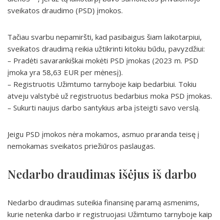
sveikatos draudimo (PSD) įmokos.
Tačiau svarbu nepamiršti, kad pasibaigus šiam laikotarpiui,
sveikatos draudimą reikia užtikrinti kitokiu būdu, pavyzdžiui:
– Pradėti savarankiškai mokėti PSD įmokas (2023 m. PSD
įmoka yra 58,63 EUR per mėnesį).
– Registruotis Užimtumo tarnyboje kaip bedarbiui. Tokiu
atveju valstybė už registruotus bedarbius moka PSD įmokas.
– Sukurti naujus darbo santykius arba įsteigti savo verslą.
Jeigu PSD įmokos nėra mokamos, asmuo praranda teisę į
nemokamas sveikatos priežiūros paslaugas.
Nedarbo draudimas išėjus iš darbo
Nedarbo draudimas suteikia finansinę paramą asmenims,
kurie netenka darbo ir registruojasi Užimtumo tarnyboje kaip