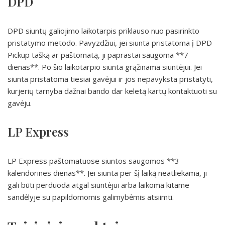
DPD
DPD siuntų galiojimo laikotarpis priklauso nuo pasirinkto
pristatymo metodo. Pavyzdžiui, jei siunta pristatoma į DPD
Pickup tašką ar paštomatą, ji paprastai saugoma **7
dienas**. Po šio laikotarpio siunta grąžinama siuntėjui. Jei
siunta pristatoma tiesiai gavėjui ir jos nepavyksta pristatyti,
kurjerių tarnyba dažnai bando dar keletą kartų kontaktuoti su
gavėju.
LP Express
LP Express paštomatuose siuntos saugomos **3
kalendorines dienas**. Jei siunta per šį laiką neatliekama, ji
gali būti perduoda atgal siuntėjui arba laikoma kitame
sandėlyje su papildomomis galimybėmis atsiimti.