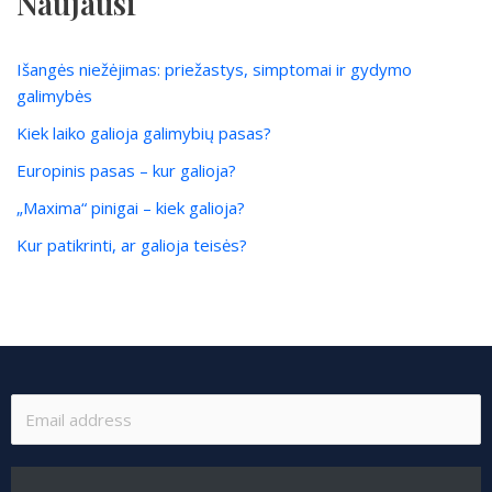
Naujausi
Išangės niežėjimas: priežastys, simptomai ir gydymo
galimybės
Kiek laiko galioja galimybių pasas?
Europinis pasas – kur galioja?
„Maxima“ pinigai – kiek galioja?
Kur patikrinti, ar galioja teisės?