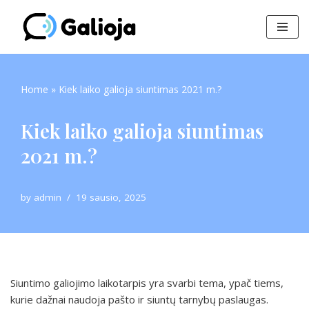
Skip
to
content
Home
»
Kiek laiko galioja siuntimas 2021 m.?
Kiek laiko galioja siuntimas
2021 m.?
by
admin
19 sausio, 2025
Siuntimo galiojimo laikotarpis yra svarbi tema, ypač tiems,
kurie dažnai naudoja pašto ir siuntų tarnybų paslaugas.