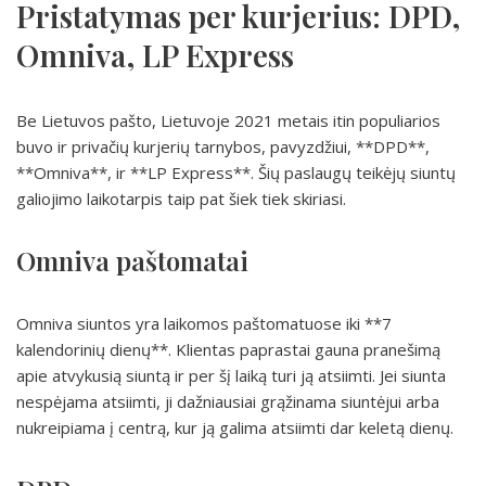
Pristatymas per kurjerius: DPD,
Omniva, LP Express
Be Lietuvos pašto, Lietuvoje 2021 metais itin populiarios
buvo ir privačių kurjerių tarnybos, pavyzdžiui, **DPD**,
**Omniva**, ir **LP Express**. Šių paslaugų teikėjų siuntų
galiojimo laikotarpis taip pat šiek tiek skiriasi.
Omniva paštomatai
Omniva siuntos yra laikomos paštomatuose iki **7
kalendorinių dienų**. Klientas paprastai gauna pranešimą
apie atvykusią siuntą ir per šį laiką turi ją atsiimti. Jei siunta
nespėjama atsiimti, ji dažniausiai grąžinama siuntėjui arba
nukreipiama į centrą, kur ją galima atsiimti dar keletą dienų.