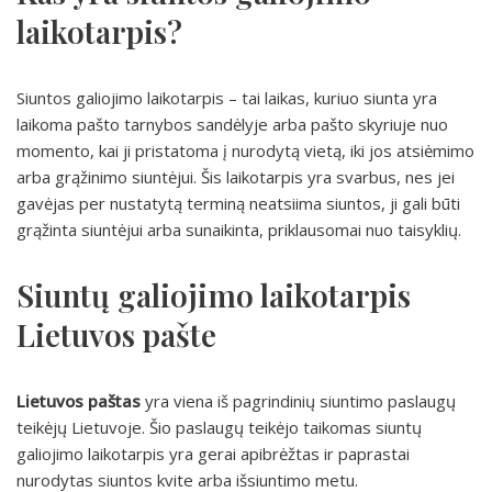
laikotarpis?
Siuntos galiojimo laikotarpis – tai laikas, kuriuo siunta yra
laikoma pašto tarnybos sandėlyje arba pašto skyriuje nuo
momento, kai ji pristatoma į nurodytą vietą, iki jos atsiėmimo
arba grąžinimo siuntėjui. Šis laikotarpis yra svarbus, nes jei
gavėjas per nustatytą terminą neatsiima siuntos, ji gali būti
grąžinta siuntėjui arba sunaikinta, priklausomai nuo taisyklių.
Siuntų galiojimo laikotarpis
Lietuvos pašte
Lietuvos paštas
yra viena iš pagrindinių siuntimo paslaugų
teikėjų Lietuvoje. Šio paslaugų teikėjo taikomas siuntų
galiojimo laikotarpis yra gerai apibrėžtas ir paprastai
nurodytas siuntos kvite arba išsiuntimo metu.