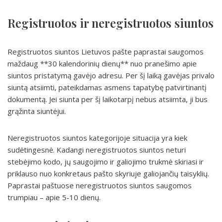
Registruotos ir neregistruotos siuntos
Registruotos siuntos Lietuvos pašte paprastai saugomos
maždaug **30 kalendorinių dienų** nuo pranešimo apie
siuntos pristatymą gavėjo adresu. Per šį laiką gavėjas privalo
siuntą atsiimti, pateikdamas asmens tapatybę patvirtinantį
dokumentą. Jei siunta per šį laikotarpį nebus atsiimta, ji bus
grąžinta siuntėjui.
Neregistruotos siuntos kategorijoje situacija yra kiek
sudėtingesnė. Kadangi neregistruotos siuntos neturi
stebėjimo kodo, jų saugojimo ir galiojimo trukmė skiriasi ir
priklauso nuo konkretaus pašto skyriuje galiojančių taisyklių.
Paprastai paštuose neregistruotos siuntos saugomos
trumpiau – apie 5-10 dienų.