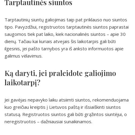
Tarptautinės siuntos
Tarptautinių siuntų galiojimas taip pat priklauso nuo siuntos
tipo. Pavyzdžiui, registruotos tarptautinės siuntos paprastai
saugomos tiek pat laiko, kiek nacionalinės siuntos – apie 30
dienų. Tačiau kai kuriais atvejais šis laikotarpis gali būti
ilgesnis, jei pašto tarnybos yra iš anksto informuotos apie
galimus vėlavimus.
Ką daryti, jei praleidote galiojimo
laikotarpį?
Jei gavėjas nepavyko laiku atsiimti siuntos, rekomenduojama
kuo greičiau kreiptis į Lietuvos paštą ir išsiaiškinti siuntos
statusą. Registruotos siuntos gali būti grąžintos siuntėjui, o
neregistruotos – dažniausiai sunaikinamos.