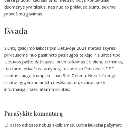
verta įsitikinti, kad siuntimo metu nurodyti kontaktiniai
duomenys yra tikslūs, nes nuo to priklauso siuntų sekimo
pranešimų gavimas.
Išvada
Siuntų galiojimo laikotarpis Lietuvoje 2021 metais skyrėsi
priklausomai nuo pasirinkto paslaugos teikėjo ir siuntos tipo.
Lietuvos pašte dažniausiai buvo taikomas 30 dienų terminas,
tuo tarpu privačios tarnybos, tokios kaip Omniva ar DPD,
siuntas saugo trumpiau – nuo 3 iki 7 dienų. Norint išvengti
siuntos grąžinimo ar kitų nesklandumų, svarbu sekti
informaciją ir laiku atsiimti siuntas.
Parašykite komentarą
El. pašto adresas nebus skelbiamas.
Būtini laukeliai pažymėti