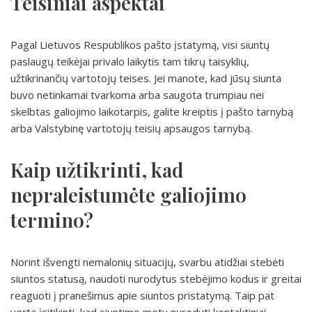
Teisiniai aspektai
Pagal Lietuvos Respublikos pašto įstatymą, visi siuntų
paslaugų teikėjai privalo laikytis tam tikrų taisyklių,
užtikrinančių vartotojų teises. Jei manote, kad jūsų siunta
buvo netinkamai tvarkoma arba saugota trumpiau nei
skelbtas galiojimo laikotarpis, galite kreiptis į pašto tarnybą
arba Valstybinę vartotojų teisių apsaugos tarnybą.
Kaip užtikrinti, kad
nepraleistumėte galiojimo
termino?
Norint išvengti nemalonių situacijų, svarbu atidžiai stebėti
siuntos statusą, naudoti nurodytus stebėjimo kodus ir greitai
reaguoti į pranešimus apie siuntos pristatymą. Taip pat