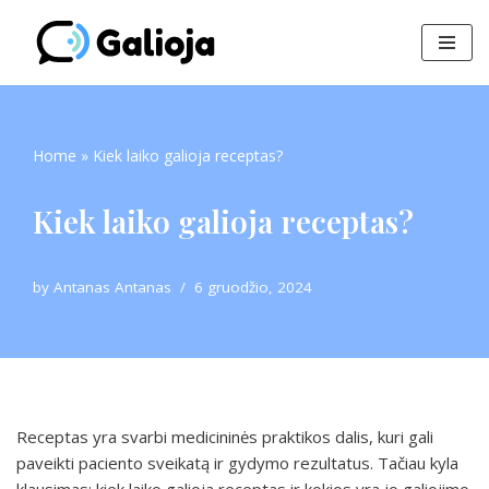
Skip
to
content
Home
»
Kiek laiko galioja receptas?
Kiek laiko galioja receptas?
by
Antanas Antanas
6 gruodžio, 2024
Receptas yra svarbi medicininės praktikos dalis, kuri gali
paveikti paciento sveikatą ir gydymo rezultatus. Tačiau kyla