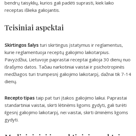
bendrų taisyklių, kurios gali padėti suprasti, kiek laiko
receptas išlieka galiojantis.
Teisiniai aspektai
Skirtingos šalys
turi skirtingus įstatymus ir reglamentus,
kurie reglamentuoja receptų galiojimo laikotarpius.
Pavyzdžiui, Lietuvoje paprastai receptai galioja 30 dienų nuo
išrašymo datos. Tačiau narkotiniai vaistai ir psichotropinės
medžiagos turi trumpesnį galiojimo laikotarpį, dažnai tik 7-14
dienų.
Recepto tipas
taip pat turi įtakos galiojimo laikui. Paprastai
standartiniai vaistai, skirti lėtinėms ligoms gydyti, gali turėti
ilgesnį galiojimo laikotarpį, nei vaistai, skirti ūminėms ligoms
gydyti.