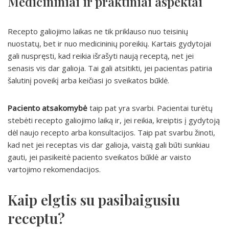
Medicininiai ir praktiniai aspektai
Recepto galiojimo laikas ne tik priklauso nuo teisinių
nuostatų, bet ir nuo medicininių poreikių. Kartais gydytojai
gali nuspręsti, kad reikia išrašyti naują receptą, net jei
senasis vis dar galioja. Tai gali atsitikti, jei pacientas patiria
šalutinį poveikį arba keičiasi jo sveikatos būklė.
Paciento atsakomybė
taip pat yra svarbi. Pacientai turėtų
stebėti recepto galiojimo laiką ir, jei reikia, kreiptis į gydytoją
dėl naujo recepto arba konsultacijos. Taip pat svarbu žinoti,
kad net jei receptas vis dar galioja, vaistą gali būti sunkiau
gauti, jei pasikeitė paciento sveikatos būklė ar vaisto
vartojimo rekomendacijos.
Kaip elgtis su pasibaigusiu
receptu?