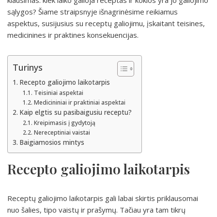
klausimas: kiek laiko galioja receptas ir kokios yra jo galiojimo
sąlygos? Šiame straipsnyje išnagrinėsime reikiamus
aspektus, susijusius su receptų galiojimu, įskaitant teisines,
medicinines ir praktines konsekuencijas.
Turinys
Recepto galiojimo laikotarpis
Teisiniai aspektai
Medicininiai ir praktiniai aspektai
Kaip elgtis su pasibaigusiu receptu?
Kreipimasis į gydytoją
Nereceptiniai vaistai
Baigiamosios mintys
Recepto galiojimo laikotarpis
Receptų galiojimo laikotarpis gali labai skirtis priklausomai
nuo šalies, tipo vaistų ir prašymų. Tačiau yra tam tikrų