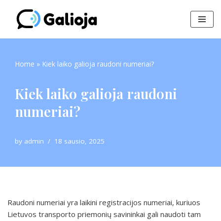
Skip
to
content
Home
»
Kiek laiko galioja raudoni numeriai?
Kiek laiko galioja raudoni
numeriai?
by
admin
18 sausio, 2025
Raudoni numeriai yra laikini registracijos numeriai, kuriuos
Lietuvos transporto priemonių savininkai gali naudoti tam