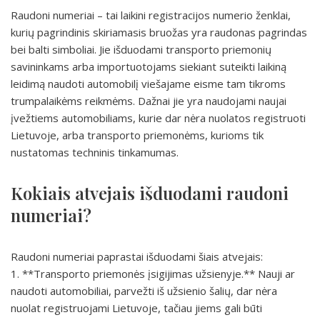
Raudoni numeriai – tai laikini registracijos numerio ženklai,
kurių pagrindinis skiriamasis bruožas yra raudonas pagrindas
bei balti simboliai. Jie išduodami transporto priemonių
savininkams arba importuotojams siekiant suteikti laikiną
leidimą naudoti automobilį viešajame eisme tam tikroms
trumpalaikėms reikmėms. Dažnai jie yra naudojami naujai
įvežtiems automobiliams, kurie dar nėra nuolatos registruoti
Lietuvoje, arba transporto priemonėms, kurioms tik
nustatomas techninis tinkamumas.
Kokiais atvejais išduodami raudoni
numeriai?
Raudoni numeriai paprastai išduodami šiais atvejais:
1. **Transporto priemonės įsigijimas užsienyje.** Nauji ar
naudoti automobiliai, parvežti iš užsienio šalių, dar nėra
nuolat registruojami Lietuvoje, tačiau jiems gali būti