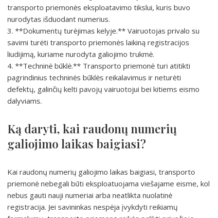
transporto priemonės eksploatavimo tikslui, kuris buvo
nurodytas išduodant numerius.
3. **Dokumentų turėjimas kelyje.** Vairuotojas privalo su
savimi turėti transporto priemonės laikiną registracijos
liudijimą, kuriame nurodyta galiojimo trukmė.
4. **Techninė būklė.** Transporto priemonė turi atitikti
pagrindinius techninės būklės reikalavimus ir neturėti
defektų, galinčių kelti pavojų vairuotojui bei kitiems eismo
dalyviams.
Ką daryti, kai raudonų numerių
galiojimo laikas baigiasi?
Kai raudonų numerių galiojimo laikas baigiasi, transporto
priemonė nebegali būti eksploatuojama viešajame eisme, kol
nebus gauti nauji numeriai arba neatlikta nuolatinė
registracija. Jei savininkas nespėja įvykdyti reikiamų