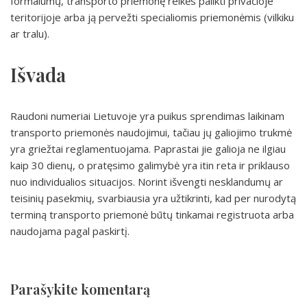
formalumų, transporto priemonę reikės palikti privačioje
teritorijoje arba ją pervežti specialiomis priemonėmis (vilkiku
ar tralu).
Išvada
Raudoni numeriai Lietuvoje yra puikus sprendimas laikinam
transporto priemonės naudojimui, tačiau jų galiojimo trukmė
yra griežtai reglamentuojama. Paprastai jie galioja ne ilgiau
kaip 30 dienų, o pratęsimo galimybė yra itin reta ir priklauso
nuo individualios situacijos. Norint išvengti nesklandumų ar
teisinių pasekmių, svarbiausia yra užtikrinti, kad per nurodytą
terminą transporto priemonė būtų tinkamai registruota arba
naudojama pagal paskirtį.
Parašykite komentarą