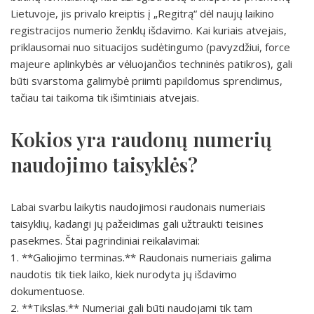
Lietuvoje, jis privalo kreiptis į „Regitrą“ dėl naujų laikino
registracijos numerio ženklų išdavimo. Kai kuriais atvejais,
priklausomai nuo situacijos sudėtingumo (pavyzdžiui, force
majeure aplinkybės ar vėluojančios techninės patikros), gali
būti svarstoma galimybė priimti papildomus sprendimus,
tačiau tai taikoma tik išimtiniais atvejais.
Kokios yra raudonų numerių
naudojimo taisyklės?
Labai svarbu laikytis naudojimosi raudonais numeriais
taisyklių, kadangi jų pažeidimas gali užtraukti teisines
pasekmes. Štai pagrindiniai reikalavimai:
1. **Galiojimo terminas.** Raudonais numeriais galima
naudotis tik tiek laiko, kiek nurodyta jų išdavimo
dokumentuose.
2. **Tikslas.** Numeriai gali būti naudojami tik tam