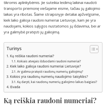
tikromis aplinkybėmis. Jie suteikia leidimą laikinai naudoti
transporto priemonę viešajame eisme, tačiau jų galiojimo
laikas yra ribotas. Šiame straipsnyje detaliai apžvelgsime,
kiek laiko galioja raudoni numeriai Lietuvoje, kam jie yra
naudojami, kokios sąlygos nustatomos jų išdavimui, bei ar
yra galimybė pratęsti jų galiojimą.
Turinys
Ką reiškia raudoni numeriai?
Kokiais atvejais išduodami raudoni numeriai?
Kiek laiko galioja raudoni numeriai Lietuvoje?
Ar galima pratęsti raudonų numerių galiojimą?
Kokios yra raudonų numerių naudojimo taisyklės?
Ką daryti, kai raudonų numerių galiojimo laikas baigiasi?
Išvada
Ką reiškia raudoni numeriai?