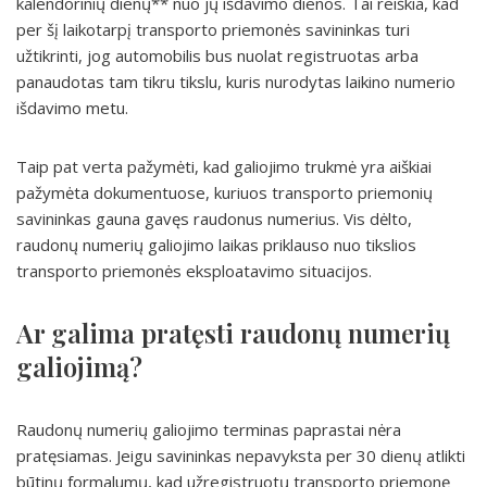
kalendorinių dienų** nuo jų išdavimo dienos. Tai reiškia, kad
per šį laikotarpį transporto priemonės savininkas turi
užtikrinti, jog automobilis bus nuolat registruotas arba
panaudotas tam tikru tikslu, kuris nurodytas laikino numerio
išdavimo metu.
Taip pat verta pažymėti, kad galiojimo trukmė yra aiškiai
pažymėta dokumentuose, kuriuos transporto priemonių
savininkas gauna gavęs raudonus numerius. Vis dėlto,
raudonų numerių galiojimo laikas priklauso nuo tikslios
transporto priemonės eksploatavimo situacijos.
Ar galima pratęsti raudonų numerių
galiojimą?
Raudonų numerių galiojimo terminas paprastai nėra
pratęsiamas. Jeigu savininkas nepavyksta per 30 dienų atlikti
būtinų formalumų, kad užregistruotų transporto priemonę