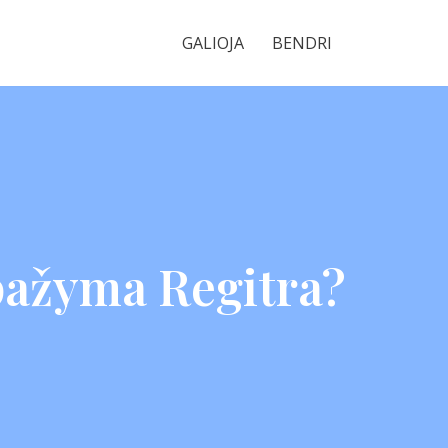
GALIOJA
BENDRI
 pažyma Regitra?