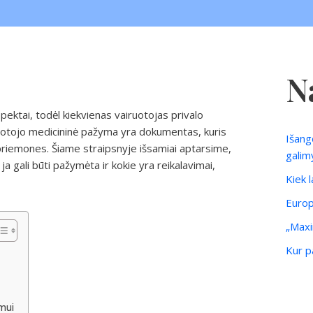
N
ektai, todėl kiekvienas vairuotojas privalo
ruotojo medicininė pažyma yra dokumentas, kuris
Išang
riemones. Šiame straipsnyje išsamiai aptarsime,
galim
ja gali būti pažymėta ir kokie yra reikalavimai,
Kiek 
Europ
„Maxi
Kur pa
imui