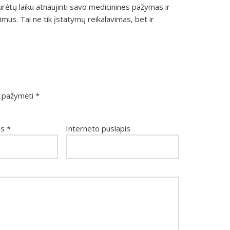
urėtų laiku atnaujinti savo medicinines pažymas ir
vimus. Tai ne tik įstatymų reikalavimas, bet ir
.
ai pažymėti
*
as
*
Interneto puslapis