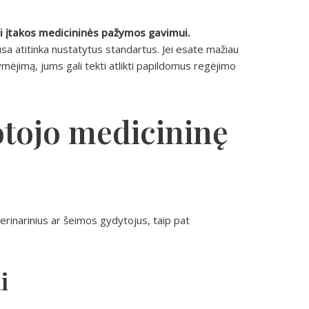
ėti įtakos medicininės pažymos gavimui.
lausa atitinka nustatytus standartus. Jei esate mažiau
mėjimą, jums gali tekti atlikti papildomus regėjimo
otojo medicininę
rinarinius ar šeimos gydytojus, taip pat
i