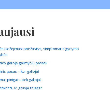
aujausi
ės niežėjimas: priežastys, simptomai ir gydymo
ybės
laiko galioja galimybių pasas?
inis pasas – kur galioja?
ma“ pinigai – kiek galioja?
tikrinti, ar galioja teisės?