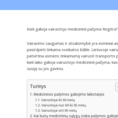
Kiek galioja vairuotojo medicininė pažyma Regitra?
Vairavimo saugumas ir atsakomybė yra esminiai asp
pasirūpinti tinkama sveikatos būkle. Lietuvoje vai
patvirtina asmens tinkamumą vairuoti transporto p
kiek laiko galioja vairuotojo medicininė pažyma, kas 
susiję su jos gavimu.
Turinys
Medicininės pažymos galiojimo laikotarpis
Vairuotojai iki 60 metų
Vairuotojai nuo 60 iki 65 metų
Vairuotojai virš 65 metų
Kai kurių medicininių sąlygų įtaka pažymos galioj