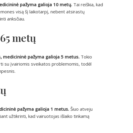
medicininė pažyma galioja 10 metų.
Tai reiškia, kad
mones visą šį laikotarpį, nebent atsirastų
nti anksčiau.
 65 metų
, medicininė pažyma galioja 5 metus.
Tokio
ti su įvairiomis sveikatos problemomis, todėl
mpesnis.
tų
dicininė pažyma galioja 1 metus.
Šiuo atveju
ant užtikrinti, kad vairuotojas išlaiko tinkamą