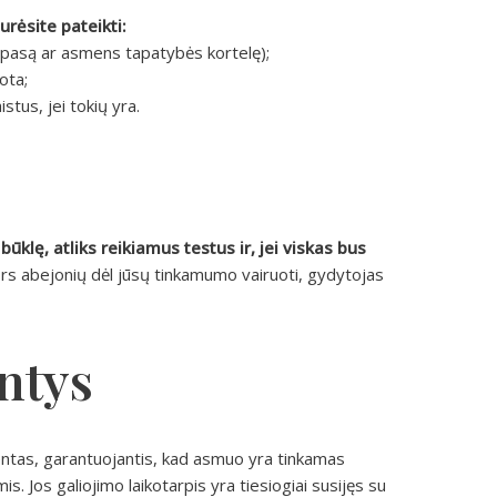
rėsite pateikti:
 pasą ar asmens tapatybės kortelę);
ota;
tus, jei tokių yra.
ūklę, atliks reikiamus testus ir, jei viskas bus
ors abejonių dėl jūsų tinkamumo vairuoti, gydytojas
ntys
ntas, garantuojantis, kad asmuo yra tinkamas
s. Jos galiojimo laikotarpis yra tiesiogiai susijęs su