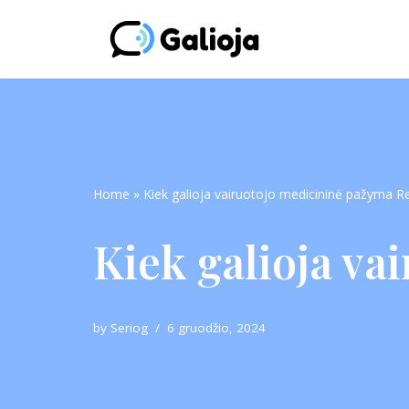
Skip
to
content
Home
»
Kiek galioja vairuotojo medicininė pažyma Re
Kiek galioja va
by
Seriog
6 gruodžio, 2024