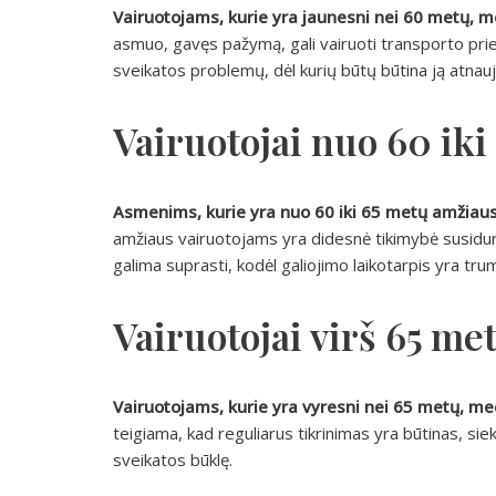
Vairuotojams, kurie yra jaunesni nei 60 metų, 
asmuo, gavęs pažymą, gali vairuoti transporto prie
sveikatos problemų, dėl kurių būtų būtina ją atnauji
Vairuotojai nuo 60 iki
Asmenims, kurie yra nuo 60 iki 65 metų amžiaus
amžiaus vairuotojams yra didesnė tikimybė susidur
galima suprasti, kodėl galiojimo laikotarpis yra tru
Vairuotojai virš 65 me
Vairuotojams, kurie yra vyresni nei 65 metų, me
teigiama, kad reguliarus tikrinimas yra būtinas, sieki
sveikatos būklę.