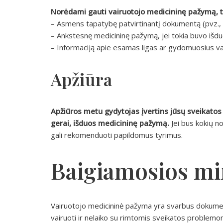
Norėdami gauti vairuotojo medicininę pažymą, tu
– Asmens tapatybę patvirtinantį dokumentą (pvz.,
– Ankstesnę medicininę pažymą, jei tokia buvo išdu
– Informaciją apie esamas ligas ar gydomuosius vais
Apžiūra
Apžiūros metu gydytojas įvertins jūsų sveikatos b
gerai, išduos medicininę pažymą.
Jei bus kokių n
gali rekomenduoti papildomus tyrimus.
Baigiamosios mi
Vairuotojo medicininė pažyma yra svarbus dokume
vairuoti ir nelaiko su rimtomis sveikatos problemomi