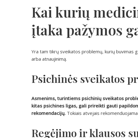
Kai kurių medici
įtaka pažymos ga
Yra tam tikrų sveikatos problemų, kurių buvimas ga
arba atnaujinimą.
Psichinės sveikatos p
Asmenims, turintiems psichinių sveikatos proble
kitas psichines ligas, gali prireikti gauti papil
rekomendacijų.
Tokiais atvejais rekomenduojama k
Regėjimo ir klausos s