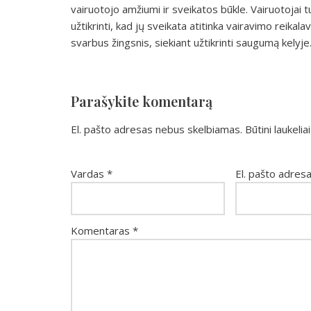
vairuotojo amžiumi ir sveikatos būkle. Vairuotojai t
užtikrinti, kad jų sveikata atitinka vairavimo reikala
svarbus žingsnis, siekiant užtikrinti saugumą kelyje
Parašykite komentarą
El. pašto adresas nebus skelbiamas.
Būtini laukeli
Vardas
*
El. pašto adres
Komentaras
*