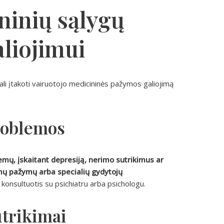
ninių sąlygų
liojimui
li įtakoti vairuotojo medicininės pažymos galiojimą
roblemos
mų, įskaitant depresiją, nerimo sutrikimus ar
domų pažymų arba specialių gydytojų
onsultuotis su psichiatru arba psichologu.
utrikimai