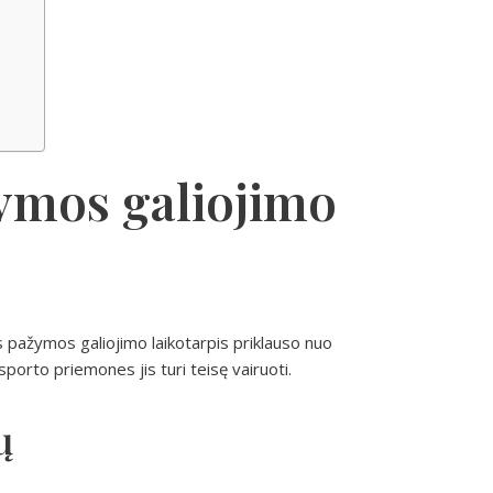
ymos galiojimo
s pažymos galiojimo laikotarpis priklauso nuo
sporto priemones jis turi teisę vairuoti.
ų