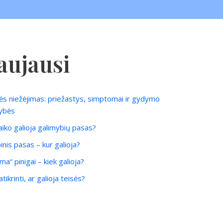
aujausi
ės niežėjimas: priežastys, simptomai ir gydymo
ybės
laiko galioja galimybių pasas?
inis pasas – kur galioja?
ma“ pinigai – kiek galioja?
tikrinti, ar galioja teisės?