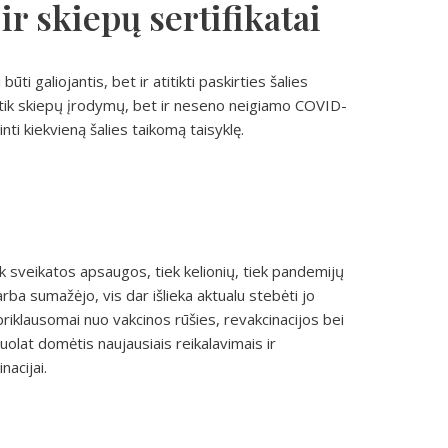
ir skiepų sertifikatai
būti galiojantis, bet ir atitikti paskirties šalies
ne tik skiepų įrodymų, bet ir neseno neigiamo COVID-
inti kiekvieną šalies taikomą taisyklę.
ek sveikatos apsaugos, tiek kelionių, tiek pandemijų
a sumažėjo, vis dar išlieka aktualu stebėti jo
s priklausomai nuo vakcinos rūšies, revakcinacijos bei
 nuolat domėtis naujausiais reikalavimais ir
nacijai.