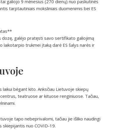
tai galiojo 9 mėnesius (270 dienų) nuo paskutinės
ntis tarptautiniais moksliniais duomenimis bei ES
katas**
ozę, galėjo pratęsti savo sertifikato galiojimą
mo laikotarpio trukmei įtaką darė ES šalys narės ir
tuvoje
laikui bėgant kito. Anksčiau Lietuvoje skiepų
 centrus, teatruose ar kituose renginiuose. Tačiau,
lninami.
uvoje tapo nebeprivalomi, tačiau jie išliko naudingi
as skiepijantis nuo COVID-19.