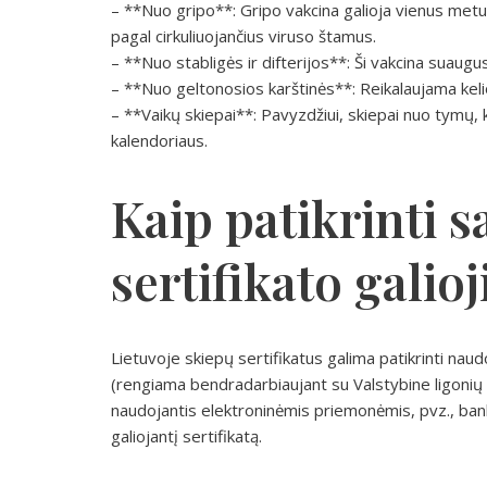
– **Nuo gripo**: Gripo vakcina galioja vienus metu
pagal cirkuliuojančius viruso štamus.
– **Nuo stabligės ir difterijos**: Ši vakcina sua
– **Nuo geltonosios karštinės**: Reikalaujama kelio
– **Vaikų skiepai**: Pavyzdžiui, skiepai nuo tymų, 
kalendoriaus.
Kaip patikrinti 
sertifikato galio
Lietuvoje skiepų sertifikatus galima patikrinti naud
(rengiama bendradarbiaujant su Valstybine ligonių k
naudojantis elektroninėmis priemonėmis, pvz., ban
galiojantį sertifikatą.