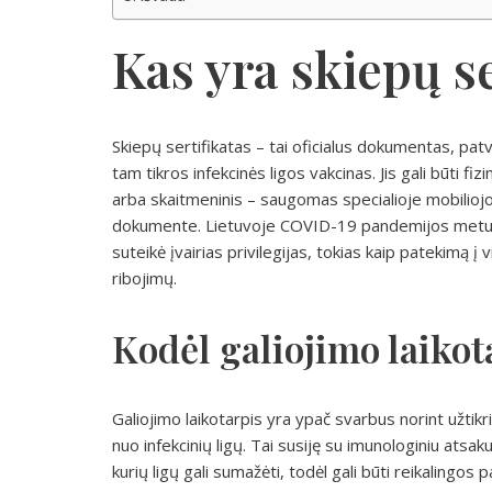
Kas yra skiepų se
Skiepų sertifikatas – tai oficialus dokumentas, pat
tam tikros infekcinės ligos vakcinas. Jis gali būti fi
arba skaitmeninis – saugomas specialioje mobilio
dokumente. Lietuvoje COVID-19 pandemijos metu sk
suteikė įvairias privilegijas, tokias kaip patekimą į
ribojimų.
Kodėl galiojimo laikot
Galiojimo laikotarpis yra ypač svarbus norint užti
nuo infekcinių ligų. Tai susiję su imunologiniu atsak
kurių ligų gali sumažėti, todėl gali būti reikalingos