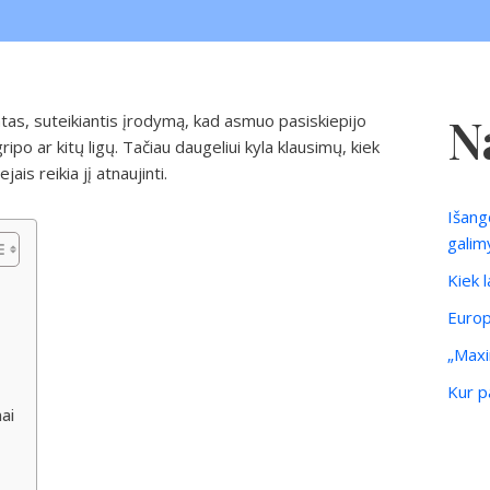
N
tas, suteikiantis įrodymą, kad asmuo pasiskiepijo
ripo ar kitų ligų. Tačiau daugeliui kyla klausimų, kiek
jais reikia jį atnaujinti.
Išang
galim
Kiek 
Europ
„Maxi
Kur pa
nai