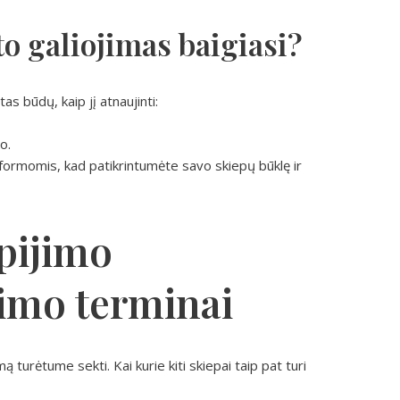
ato galiojimas baigiasi?
tas būdų, kaip jį atnaujinti:
o.
tformomis, kad patikrintumėte savo skiepų būklę ir
epijimo
jimo terminai
mą turėtume sekti. Kai kurie kiti skiepai taip pat turi