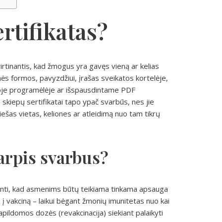
rtifikatas?
virtinantis, kad žmogus yra gavęs vieną ar kelias
zinės formos, pavyzdžiui, įrašas sveikatos kortelėje,
joje programėlėje ar išspausdintame PDF
iepų sertifikatai tapo ypač svarbūs, nes jie
 viešas vietas, keliones ar atleidimą nuo tam tikrų
arpis svarbus?
krinti, kad asmenims būtų teikiama tinkama apsauga
u į vakciną – laikui bėgant žmonių imunitetas nuo kai
 papildomos dozės (revakcinacija) siekiant palaikyti