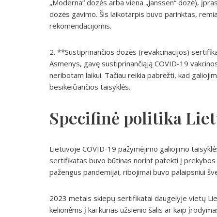
„Moderna“ dozės arba viena „Janssen“ dozė), įpras
dozės gavimo. Šis laikotarpis buvo parinktas, remia
rekomendacijomis.
2. **Sustiprinančios dozės (revakcinacijos) sertifi
Asmenys, gavę sustiprinančiąją COVID-19 vakcinos d
neribotam laikui. Tačiau reikia pabrėžti, kad galioji
besikeičiančios taisyklės.
Specifinė politika Lie
Lietuvoje COVID-19 pažymėjimo galiojimo taisyklės 
sertifikatas buvo būtinas norint patekti į prekybos
pažengus pandemijai, ribojimai buvo palaipsniui šve
2023 metais skiepų sertifikatai daugelyje vietų Liet
kelionėms į kai kurias užsienio šalis ar kaip įrodym