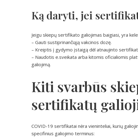
Ką daryti, jei sertifik
Jeigu skiepų sertifikato galiojimas baigiasi, yra kele
– Gauti sustiprinančiąją vakcinos dozę.
– Kreiptis į gydymo įstaigą dėl atnaujinto sertifikat
– Naudotis e.sveikata arba kitomis oficialiomis pla
galiojimą.
Kiti svarbūs ski
sertifikatų galio
COVID-19 sertifikatai nėra vieninteliai, kurių galioji
specifinius galiojimo terminus: