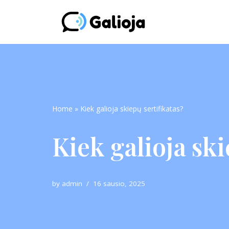
Skip
to
content
Home
»
Kiek galioja skiepų sertifikatas?
Kiek galioja ski
by
admin
16 sausio, 2025