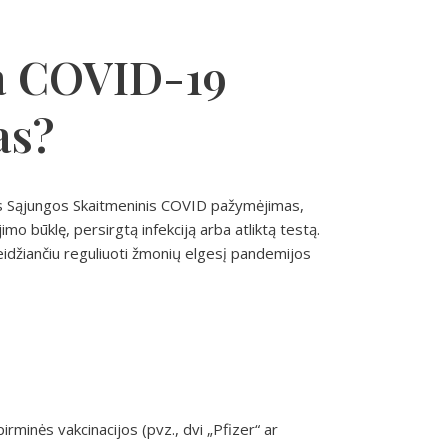
ja COVID-19
as?
 Sąjungos Skaitmeninis COVID pažymėjimas,
mo būklę, persirgtą infekciją arba atliktą testą.
 leidžiančiu reguliuoti žmonių elgesį pandemijos
rminės vakcinacijos (pvz., dvi „Pfizer“ ar