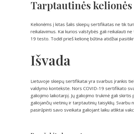
Tarptautinės kelionės 
Kelionėms į kitas šalis skiepų sertifikatas ne tik turi 
reikalavimus. Kai kurios valstybės gali reikalauti 
19 testo. Todėl prieš kelionę būtina atidžiai pasitikr
Išvada
Lietuvoje skiepų sertifikatai yra svarbus įrankis ti
valdymo kontekste. Nors COVID-19 sertifikato svarb
galiojimo laikotarpį. Jų galiojimo trukmė gali skirti
galiojančių vietinių ir tarptautinių taisyklių. Svarbu
pasirūpinti savo sveikata galiojant laiku atliktai vakci