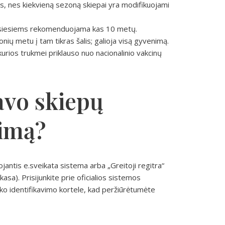
s, nes kiekvieną sezoną skiepai yra modifikuojami
ugusiesiems rekomenduojama kas 10 metų.
nių metu į tam tikras šalis; galioja visą gyvenimą.
kurios trukmei priklauso nuo nacionalinio vakcinų
savo skiepų
jimą?
ojantis e.sveikata sistema arba „Greitoji regitra“
asa). Prisijunkite prie oficialios sistemos
ko identifikavimo kortele, kad peržiūrėtumėte