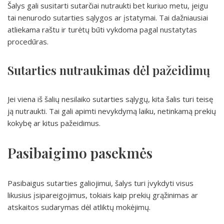
Šalys gali susitarti sutarčiai nutraukti bet kuriuo metu, jeigu
tai nenurodo sutarties sąlygos ar įstatymai. Tai dažniausiai
atliekama raštu ir turėtų būti vykdoma pagal nustatytas
procedūras.
Sutarties nutraukimas dėl pažeidimų
Jei viena iš šalių nesilaiko sutarties sąlygų, kita šalis turi teisę
ją nutraukti. Tai gali apimti nevykdymą laiku, netinkamą prekių
kokybę ar kitus pažeidimus.
Pasibaigimo pasekmės
Pasibaigus sutarties galiojimui, šalys turi įvykdyti visus
likusius įsipareigojimus, tokiais kaip prekių grąžinimas ar
atskaitos sudarymas dėl atliktų mokėjimų.