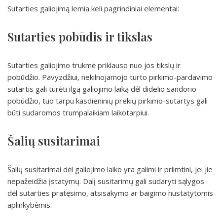
Sutarties galiojimą lemia keli pagrindiniai elementai:
Sutarties pobūdis ir tikslas
Sutarties galiojimo trukmė priklauso nuo jos tikslų ir
pobūdžio. Pavyzdžiui, nekilnojamojo turto pirkimo-pardavimo
sutartis gali turėti ilgą galiojimo laiką dėl didelio sandorio
pobūdžio, tuo tarpu kasdieninių prekių pirkimo-sutartys gali
būti sudaromos trumpalaikiam laikotarpiui.
Šalių susitarimai
Šalių susitarimai dėl galiojimo laiko yra galimi ir priimtini, jei jie
nepažeidžia įstatymų. Dalį susitarimų gali sudaryti sąlygos
dėl sutarties pratęsimo, atsisakymo ar baigimo nustatytomis
aplinkybėmis.