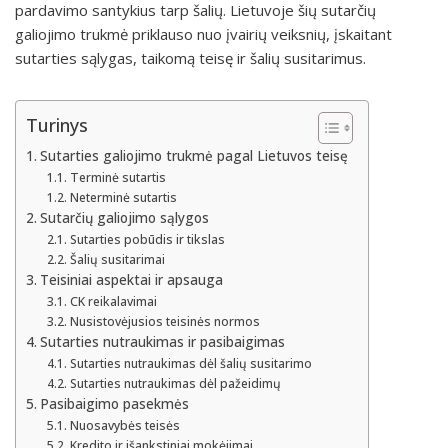
pardavimo santykius tarp šalių. Lietuvoje šių sutarčių
galiojimo trukmė priklauso nuo įvairių veiksnių, įskaitant
sutarties sąlygas, taikomą teisę ir šalių susitarimus.
Turinys
Sutarties galiojimo trukmė pagal Lietuvos teisę
Terminė sutartis
Neterminė sutartis
Sutarčių galiojimo sąlygos
Sutarties pobūdis ir tikslas
Šalių susitarimai
Teisiniai aspektai ir apsauga
CK reikalavimai
Nusistovėjusios teisinės normos
Sutarties nutraukimas ir pasibaigimas
Sutarties nutraukimas dėl šalių susitarimo
Sutarties nutraukimas dėl pažeidimų
Pasibaigimo pasekmės
Nuosavybės teisės
Kredito ir išankstiniai mokėjimai