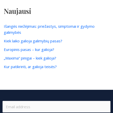
Naujausi
Išangės niežėjimas: priežastys, simptomai ir gydymo
galimybės
Kiek laiko galioja galimybių pasas?
Europinis pasas – kur galioja?
„Maxima“ pinigai – kiek galioja?
Kur patikrinti, ar galioja teisės?