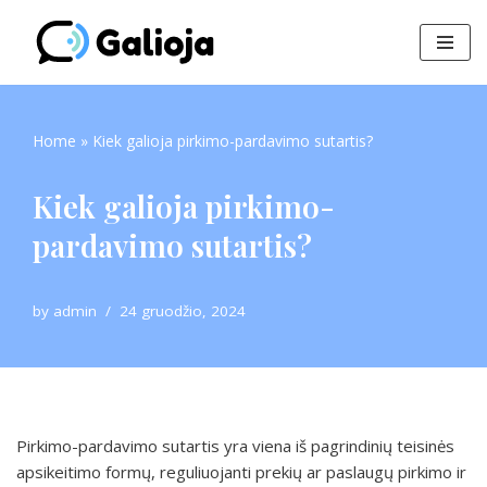
Skip
to
content
Home
»
Kiek galioja pirkimo-pardavimo sutartis?
Kiek galioja pirkimo-
pardavimo sutartis?
by
admin
24 gruodžio, 2024
Pirkimo-pardavimo sutartis yra viena iš pagrindinių teisinės
apsikeitimo formų, reguliuojanti prekių ar paslaugų pirkimo ir