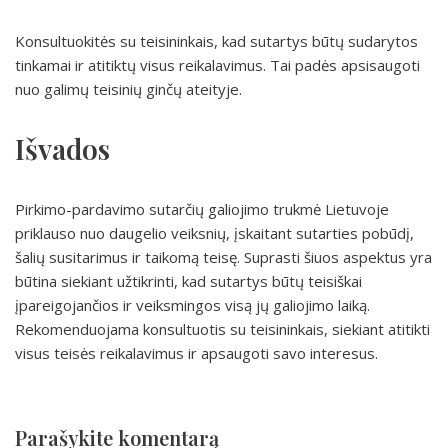
Konsultuokitės su teisininkais, kad sutartys būtų sudarytos
tinkamai ir atitiktų visus reikalavimus. Tai padės apsisaugoti
nuo galimų teisinių ginčų ateityje.
Išvados
Pirkimo-pardavimo sutarčių galiojimo trukmė Lietuvoje
priklauso nuo daugelio veiksnių, įskaitant sutarties pobūdį,
šalių susitarimus ir taikomą teisę. Suprasti šiuos aspektus yra
būtina siekiant užtikrinti, kad sutartys būtų teisiškai
įpareigojančios ir veiksmingos visą jų galiojimo laiką.
Rekomenduojama konsultuotis su teisininkais, siekiant atitikti
visus teisės reikalavimus ir apsaugoti savo interesus.
Parašykite komentarą