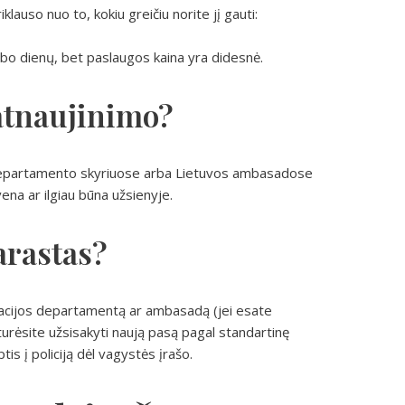
lauso nuo to, kokiu greičiu norite jį gauti:
darbo dienų, bet paslaugos kaina yra didesnė.
 atnaujinimo?
os departamento skyriuose arba Lietuvos ambasadose
yvena ar ilgiau būna užsienyje.
arastas?
racijos departamentą ar ambasadą (jei esate
urėsite užsisakyti naują pasą pagal standartinę
s į policiją dėl vagystės įrašo.