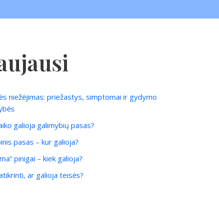
aujausi
ės niežėjimas: priežastys, simptomai ir gydymo
ybės
laiko galioja galimybių pasas?
inis pasas – kur galioja?
ma“ pinigai – kiek galioja?
tikrinti, ar galioja teisės?