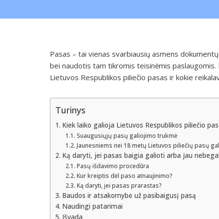
Pasas – tai vienas svarbiausių asmens dokumentų, už
bei naudotis tam tikromis teisinėmis paslaugomis. Dė
Lietuvos Respublikos piliečio pasas ir kokie reikalav
Turinys
Kiek laiko galioja Lietuvos Respublikos piliečio pa
Suaugusiųjų pasų galiojimo trukmė
Jaunesniems nei 18 metų Lietuvos piliečių pasų ga
Ką daryti, jei pasas baigia galioti arba jau nebega
Pasų išdavimo procedūra
Kur kreiptis dėl paso atnaujinimo?
Ką daryti, jei pasas prarastas?
Baudos ir atsakomybė už pasibaigusį pasą
Naudingi patarimai
Išvada