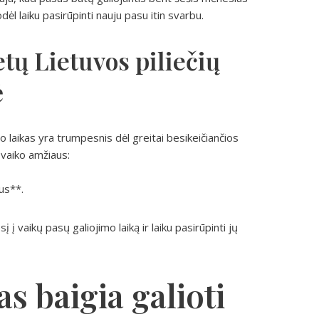
l laiku pasirūpinti nauju pasu itin svarbu.
tų Lietuvos piliečių
ė
 laikas yra trumpesnis dėl greitai besikeičiančios
o vaiko amžiaus:
us**.
į į vaikų pasų galiojimo laiką ir laiku pasirūpinti jų
as baigia galioti