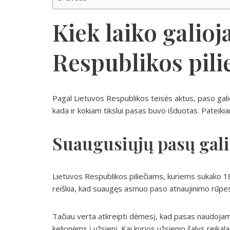
Kiek laiko galioj
Respublikos pili
Pagal Lietuvos Respublikos teisės aktus, paso galio
kada ir kokiam tikslui pasas buvo išduotas. Pateiki
Suaugusiųjų pasų gal
Lietuvos Respublikos piliečiams, kuriems sukako 1
reiškia, kad suaugęs asmuo paso atnaujinimo rūpesč
Tačiau verta atkreipti dėmesį, kad pasas naudoja
kelionėms į užsienį. Kai kurios užsienio šalys reika