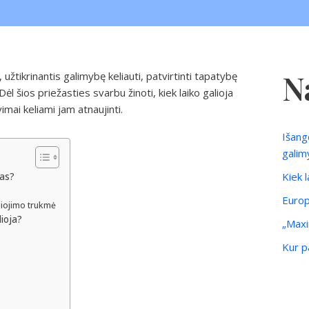
N
tikrinantis galimybę keliauti, patvirtinti tapatybę
l šios priežasties svarbu žinoti, kiek laiko galioja
imai keliami jam atnaujinti.
Išang
galim
Kiek 
sas?
Europ
liojimo trukmė
lioja?
„Maxi
Kur pa