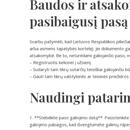
Baudos ir atsak
pasibaigusį pasą
Svarbu pažymėti, kad Lietuvos Respublikos piliečia
arba asmens tapatybės kortelę). Jei dokumento gal
atsakomybė. Be to, neturėdami galiojančio paso, neg
– Registruotis kelionei į užsienį.
– Sudaryti tam tikrų sutarčių teisiškai galiojančiu b
– Gauti tam tikrų valstybinės ar teisinės priežiūros
Naudingi patari
1. **Stebėkite paso galiojimo datą**: Pasistenkite 
galiojimo pabaigos, kad išvengtumėte galimų rūpes