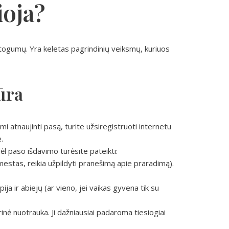
ioja?
patogumų. Yra keletas pagrindinių veiksmų, kuriuos
ūra
i atnaujinti pasą, turite užsiregistruoti internetu
.
 paso išdavimo turėsite pateikti:
amestas, reikia užpildyti pranešimą apie praradimą).
ja ir abiejų (ar vieno, jei vaikas gyvena tik su
rinė nuotrauka. Ji dažniausiai padaroma tiesiogiai