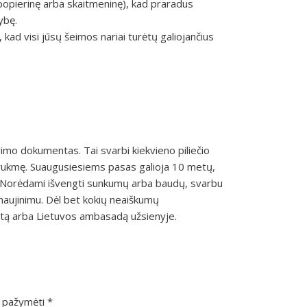
 (popierinę arba skaitmeninę), kad praradus
ybę.
kad visi jūsų šeimos nariai turėtų galiojančius
vimo dokumentas. Tai svarbi kiekvieno piliečio
o trukmę. Suaugusiesiems pasas galioja 10 metų,
ų. Norėdami išvengti sunkumų arba baudų, svarbu
atnaujinimu. Dėl bet kokių neaiškumų
tą arba Lietuvos ambasadą užsienyje.
ai pažymėti
*