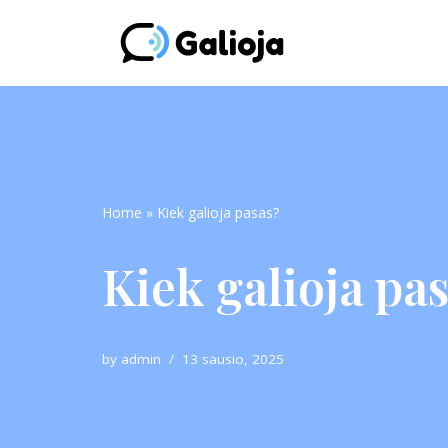
Skip
to
content
Home
»
Kiek galioja pasas?
Kiek galioja pa
by
admin
13 sausio, 2025