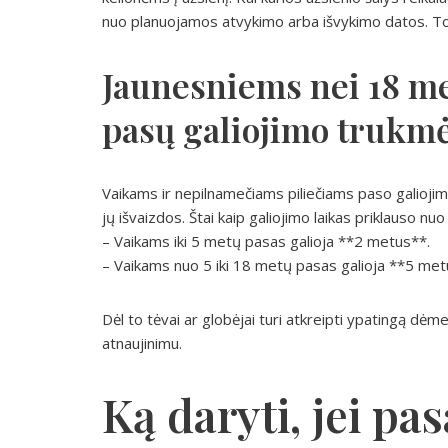
nuo planuojamos atvykimo arba išvykimo datos. Todė
Jaunesniems nei 18 me
pasų galiojimo trukm
Vaikams ir nepilnamečiams piliečiams paso galiojimo
jų išvaizdos. Štai kaip galiojimo laikas priklauso nu
– Vaikams iki 5 metų pasas galioja **2 metus**.
– Vaikams nuo 5 iki 18 metų pasas galioja **5 met
Dėl to tėvai ar globėjai turi atkreipti ypatingą dėmes
atnaujinimu.
Ką daryti, jei pas