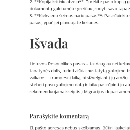
2. **Kopija kritiniu atveju**: Turėkite paso kopiją
dokumentą galėtumėte greičiau įrodyti savo tapat
3. **Kiekvieno šeimos nario pasas**: Pasirūpinkite, 
pasus, ypač jei planuojate keliones.
Išvada
Lietuvos Respublikos pasas – tai daugiau nei kelia
tapatybės dalis, turinti aiškiai nustatytą galiojim
vaikams – trumpesnį laiką, atsižvelgiant į jų amži
stebėti paso galiojimo datą ir laiku pasirūpinti jo 
rekomenduojama kreiptis į Migracijos departamen
Parašykite komentarą
El. pašto adresas nebus skelbiamas.
Būtini laukeli