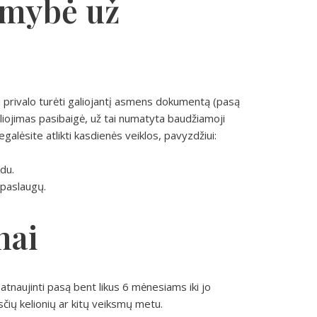
omybė už
i privalo turėti galiojantį asmens dokumentą (pasą
iojimas pasibaigė, už tai numatyta baudžiamoji
alėsite atlikti kasdienės veiklos, pavyzdžiui:
ūdu.
 paslaugų.
mai
atnaujinti pasą bent likus 6 mėnesiams iki jo
čių kelionių ar kitų veiksmų metu.