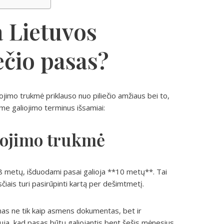
a Lietuvos
ečio pasas?
jimo trukmė priklauso nuo piliečio amžiaus bei to,
ame galiojimo terminus išsamiai:
iojimo trukmė
8 metų, išduodami pasai galioja **10 metų**. Tai
iais turi pasirūpinti kartą per dešimtmetį.
mas ne tik kaip asmens dokumentas, bet ir
lauja, kad pasas būtų galiojantis bent šešis mėnesius