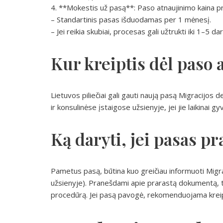
4. **Mokestis už pasą**: Paso atnaujinimo kaina prik
– Standartinis pasas išduodamas per 1 mėnesį.
– Jei reikia skubiai, procesas gali užtrukti iki 1–5 
Kur kreiptis dėl paso
Lietuvos piliečiai gali gauti naują pasą Migracij
ir konsulinėse įstaigose užsienyje, jei jie laikinai g
Ką daryti, jei pasas pr
Pametus pasą, būtina kuo greičiau informuoti Mig
užsienyje). Pranešdami apie prarastą dokumentą, t
procedūrą. Jei pasą pavogė, rekomenduojama kreipti