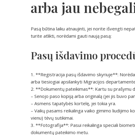
arba jau nebegal
Pasą būtina laiku atnaujinti, jei norite išvengti ne
turite atlikti, norėdami gauti naują pasą:
Pasų išdavimo proced
1. **Registracija pasų išdavimo skyriuje**: Norėdam
arba tiesiogiai apsilankyti Migracijos departamente
2. **Dokumentų pateikimas**: Kartu su prašymu dėl
– Senojo paso kopiją arba originalą (jei jis buvo p
– Asmens tapatybės kortelę, jei tokia yra.
– Vaikų pasams reikalinga vaiko gimimo liudijimo kopi
vienu) tėvų sutikimai.
3. **Fotografija**: Pasui reikalinga speciali biomet
dokumentų pateikimo metu.