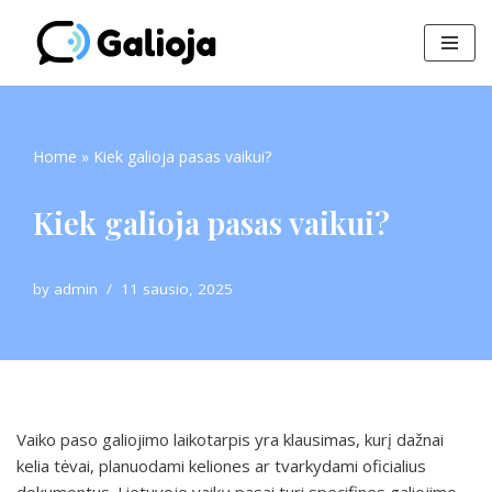
Skip
to
content
Home
»
Kiek galioja pasas vaikui?
Kiek galioja pasas vaikui?
by
admin
11 sausio, 2025
Vaiko paso galiojimo laikotarpis yra klausimas, kurį dažnai
kelia tėvai, planuodami keliones ar tvarkydami oficialius