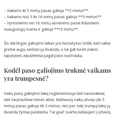
– Vaikams iki 5 metų pasas galioja **2 metus**.
– Vaikams nuo 5 iki 16 metų pasas galioja **5 metus**.
– Vyresniems nei 16 metų asmenims pasai išduodami
suaugusiųjų tvarka ir galioja **10 metų**.
Šis skirtingas galiojimo laikas yra nustatytas todėl, kad vaikai
greitai auga, keičiasi jų išvaizda, o tai gali turėti įtakos
tapatybės atpažinimui pagal paso nuotrauką.
Kodėl paso galiojimo trukmė vaikams
yra trumpesnė?
Vaikų pasų galiojimo laiką reglamentuoja tiek nacionaliniai,
tiek tarptautiniai teisės aktai. Mažiausių vaikų atveju (iki 5
metų) pasas galioja tik 2 metus, nes per tokį trumpą laiką jų
išvaizda žymiai pasikeičia. Tai ypač svarbu keliaujant į užsienį,