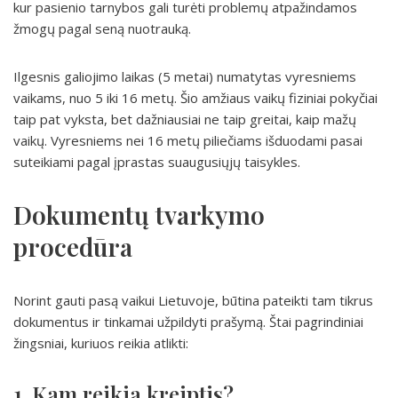
kur pasienio tarnybos gali turėti problemų atpažindamos
žmogų pagal seną nuotrauką.
Ilgesnis galiojimo laikas (5 metai) numatytas vyresniems
vaikams, nuo 5 iki 16 metų. Šio amžiaus vaikų fiziniai pokyčiai
taip pat vyksta, bet dažniausiai ne taip greitai, kaip mažų
vaikų. Vyresniems nei 16 metų piliečiams išduodami pasai
suteikiami pagal įprastas suaugusiųjų taisykles.
Dokumentų tvarkymo
procedūra
Norint gauti pasą vaikui Lietuvoje, būtina pateikti tam tikrus
dokumentus ir tinkamai užpildyti prašymą. Štai pagrindiniai
žingsniai, kuriuos reikia atlikti:
1. Kam reikia kreiptis?