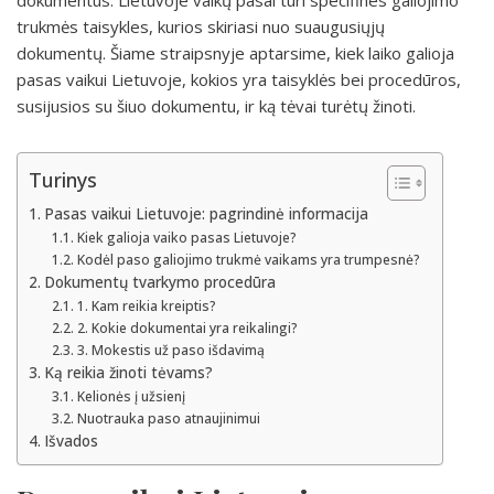
dokumentus. Lietuvoje vaikų pasai turi specifines galiojimo
trukmės taisykles, kurios skiriasi nuo suaugusiųjų
dokumentų. Šiame straipsnyje aptarsime, kiek laiko galioja
pasas vaikui Lietuvoje, kokios yra taisyklės bei procedūros,
susijusios su šiuo dokumentu, ir ką tėvai turėtų žinoti.
Turinys
Pasas vaikui Lietuvoje: pagrindinė informacija
Kiek galioja vaiko pasas Lietuvoje?
Kodėl paso galiojimo trukmė vaikams yra trumpesnė?
Dokumentų tvarkymo procedūra
1. Kam reikia kreiptis?
2. Kokie dokumentai yra reikalingi?
3. Mokestis už paso išdavimą
Ką reikia žinoti tėvams?
Kelionės į užsienį
Nuotrauka paso atnaujinimui
Išvados