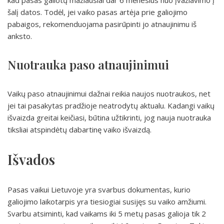
kad pasas galiotų mažiausiai dar 6 mėnesius nuo įvažiavimo į
šalį datos. Todėl, jei vaiko pasas artėja prie galiojimo
pabaigos, rekomenduojama pasirūpinti jo atnaujinimu iš
anksto.
Nuotrauka paso atnaujinimui
Vaikų paso atnaujinimui dažnai reikia naujos nuotraukos, net
jei tai pasakytas pradžioje neatrodytų aktualu. Kadangi vaikų
išvaizda greitai keičiasi, būtina užtikrinti, jog nauja nuotrauka
tiksliai atspindėtų dabartinę vaiko išvaizdą.
Išvados
Pasas vaikui Lietuvoje yra svarbus dokumentas, kurio
galiojimo laikotarpis yra tiesiogiai susijęs su vaiko amžiumi.
Svarbu atsiminti, kad vaikams iki 5 metų pasas galioja tik 2