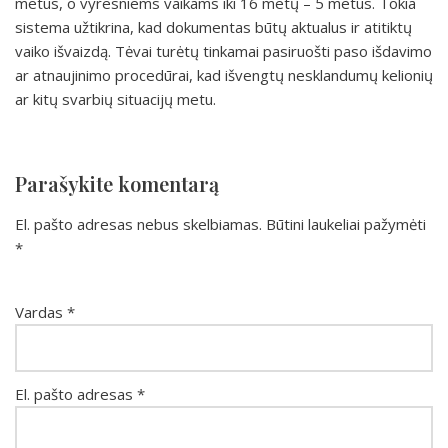
metus, o vyresniems vaikams iki 16 metų – 5 metus. Tokia
sistema užtikrina, kad dokumentas būtų aktualus ir atitiktų
vaiko išvaizdą. Tėvai turėtų tinkamai pasiruošti paso išdavimo
ar atnaujinimo procedūrai, kad išvengtų nesklandumų kelionių
ar kitų svarbių situacijų metu.
Parašykite komentarą
El. pašto adresas nebus skelbiamas.
Būtini laukeliai pažymėti
*
Vardas
*
El. pašto adresas
*