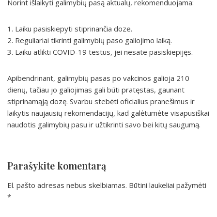
Norint išlaikyti galimybių pasą aktualų, rekomenduojama:
1. Laiku pasiskiepyti stiprinančia doze.
2. Reguliariai tikrinti galimybių paso galiojimo laiką.
3. Laiku atlikti COVID-19 testus, jei nesate pasiskiepijęs.
Apibendrinant, galimybių pasas po vakcinos galioja 210
dienų, tačiau jo galiojimas gali būti pratęstas, gaunant
stiprinamąją dozę. Svarbu stebėti oficialius pranešimus ir
laikytis naujausių rekomendacijų, kad galėtumėte visapusiškai
naudotis galimybių pasu ir užtikrinti savo bei kitų saugumą.
Parašykite komentarą
El. pašto adresas nebus skelbiamas.
Būtini laukeliai pažymėti
*