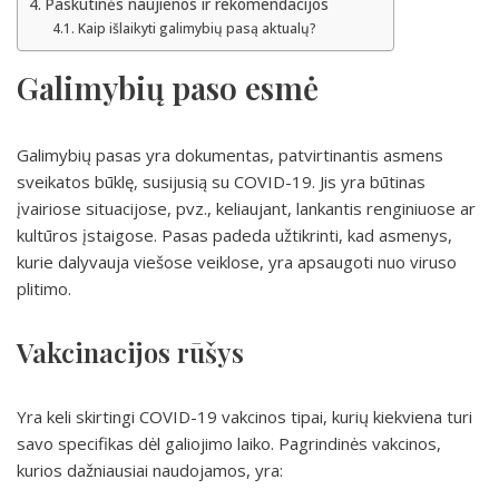
Paskutinės naujienos ir rekomendacijos
Kaip išlaikyti galimybių pasą aktualų?
Galimybių paso esmė
Galimybių pasas yra dokumentas, patvirtinantis asmens
sveikatos būklę, susijusią su COVID-19. Jis yra būtinas
įvairiose situacijose, pvz., keliaujant, lankantis renginiuose ar
kultūros įstaigose. Pasas padeda užtikrinti, kad asmenys,
kurie dalyvauja viešose veiklose, yra apsaugoti nuo viruso
plitimo.
Vakcinacijos rūšys
Yra keli skirtingi COVID-19 vakcinos tipai, kurių kiekviena turi
savo specifikas dėl galiojimo laiko. Pagrindinės vakcinos,
kurios dažniausiai naudojamos, yra: