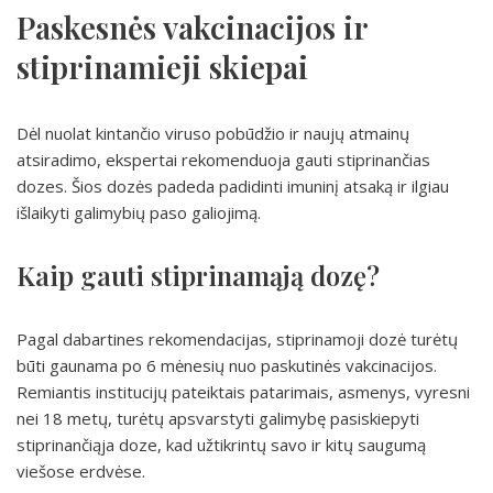
Paskesnės vakcinacijos ir
stiprinamieji skiepai
Dėl nuolat kintančio viruso pobūdžio ir naujų atmainų
atsiradimo, ekspertai rekomenduoja gauti stiprinančias
dozes. Šios dozės padeda padidinti imuninį atsaką ir ilgiau
išlaikyti galimybių paso galiojimą.
Kaip gauti stiprinamąją dozę?
Pagal dabartines rekomendacijas, stiprinamoji dozė turėtų
būti gaunama po 6 mėnesių nuo paskutinės vakcinacijos.
Remiantis institucijų pateiktais patarimais, asmenys, vyresni
nei 18 metų, turėtų apsvarstyti galimybę pasiskiepyti
stiprinančiąja doze, kad užtikrintų savo ir kitų saugumą
viešose erdvėse.