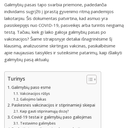
Galimybių pasas tapo svarbia priemone, padedančia
individams sugrįžti į įprastą gyvenimo ritmą pandemijos
laikotarpiu. Šis dokumentas patvirtina, kad asmuo yra
pasiskiepijęs nuo COVID-19, pasveikęs arba turintis neigiamą
testą. Tačiau, kiek gi laiko galioja galimybių pasas po
vakcinacijos? Šiame straipsnyje detaliai išnagrinėsime šį
klausimą, analizuosime skirtingas vakcinas, pasikalbėsime
apie naujausias taisykles ir suteiksime patarimų, kaip išlaikyti
galimybių pasą aktualų.
Turinys
Galimybių paso esmė
Vakcinacijos rūšys
Galiojimo laikas
Paskesnės vakcinacijos ir stiprinamieji skiepai
Kaip gauti stiprinamąją dozę?
Covid-19 testai ir galimybių paso galiojimas
Testavimo galimybės