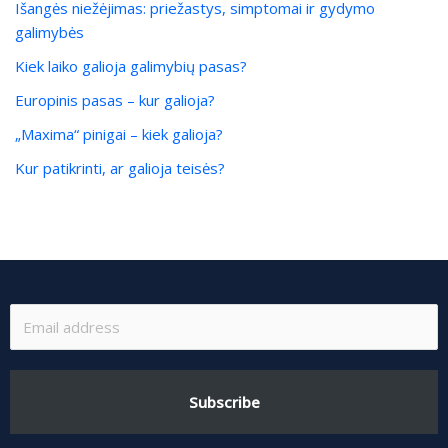
Išangės niežėjimas: priežastys, simptomai ir gydymo
galimybės
Kiek laiko galioja galimybių pasas?
Europinis pasas – kur galioja?
„Maxima“ pinigai – kiek galioja?
Kur patikrinti, ar galioja teisės?
Subscribe