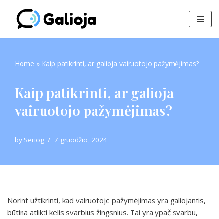
Skip
to
content
Home
»
Kaip patikrinti, ar galioja vairuotojo pažymėjimas?
Kaip patikrinti, ar galioja
vairuotojo pažymėjimas?
by
Seriog
7 gruodžio, 2024
Norint užtikrinti, kad vairuotojo pažymėjimas yra galiojantis,
būtina atlikti kelis svarbius žingsnius. Tai yra ypač svarbu,