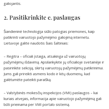
galiojantis.
2. Pasitikrinkite e. paslaugas
Šiandieninė technologija siūlo patogias priemones, kaip
patikrinti vairuotojo pažymėjimo galiojimą internetu.
Lietuvoje galite naudotis šiais šaltiniais:
– Regitra – oficiali įstaiga, atsakinga už vairuotojų
pažymėjimų išdavimą. Apsilankykite jų oficialioje svetainėje ir
pasirinkite sekciją, skirtą vairuotojų pažymėjimų patikrinimui.
Jums gali prireikti asmens kodo ir kitų duomenų, kad
galėtumėte pateikti paraišką.
– Valstybinės mokesčių inspekcijos (VMI) paslaugos – kai
kuriais atvejais, informacija apie vairuotojo pažymėjimą gali
būti prieinama per VMI portalo sistemą.