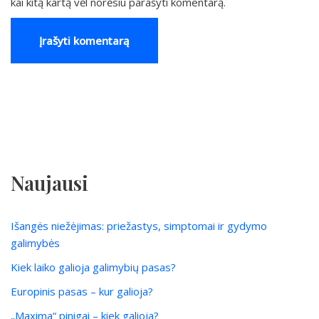
kai kitą kartą vėl norėsiu parašyti komentarą.
Naujausi
Išangės niežėjimas: priežastys, simptomai ir gydymo
galimybės
Kiek laiko galioja galimybių pasas?
Europinis pasas – kur galioja?
„Maxima“ pinigai – kiek galioja?