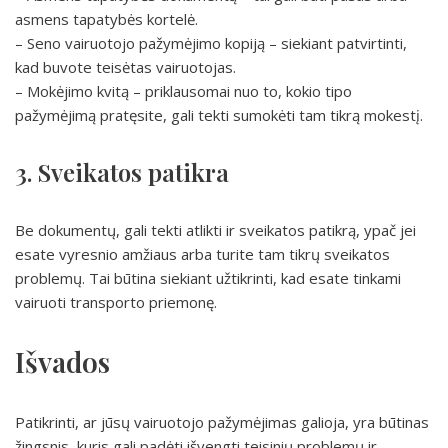
asmens tapatybės kortelė.
– Seno vairuotojo pažymėjimo kopiją – siekiant patvirtinti,
kad buvote teisėtas vairuotojas.
– Mokėjimo kvitą – priklausomai nuo to, kokio tipo
pažymėjimą pratęsite, gali tekti sumokėti tam tikrą mokestį.
3. Sveikatos patikra
Be dokumentų, gali tekti atlikti ir sveikatos patikrą, ypač jei
esate vyresnio amžiaus arba turite tam tikrų sveikatos
problemų. Tai būtina siekiant užtikrinti, kad esate tinkami
vairuoti transporto priemonę.
Išvados
Patikrinti, ar jūsų vairuotojo pažymėjimas galioja, yra būtinas
žingsnis, kuris gali padėti išvengti teisinių problemų ir