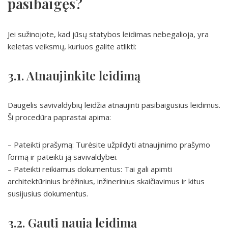
pasibaigęs?
Jei sužinojote, kad jūsų statybos leidimas nebegalioja, yra
keletas veiksmų, kuriuos galite atlikti:
3.1. Atnaujinkite leidimą
Daugelis savivaldybių leidžia atnaujinti pasibaigusius leidimus.
Ši procedūra paprastai apima:
– Pateikti prašymą: Turėsite užpildyti atnaujinimo prašymo
formą ir pateikti ją savivaldybei.
– Pateikti reikiamus dokumentus: Tai gali apimti
architektūrinius brėžinius, inžinerinius skaičiavimus ir kitus
susijusius dokumentus.
3.2. Gauti naują leidimą