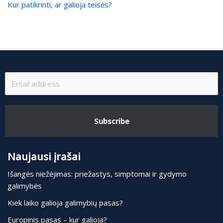
Kur patikrinti, ar galioja teisės?
Subscribe
Naujausi įrašai
Išangės niežėjimas: priežastys, simptomai ir gydymo
galimybės
Kiek laiko galioja galimybių pasas?
Europinis pasas – kur galioja?