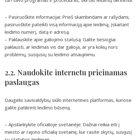
turi savo programas ir procedūras, skirtas leidimų tikrinimui.
– Pasiruoškite informacijai: Prieš skambindami ar rašydami,
pasiruoškite pateikti visą informaciją apie leidimą, įskaitant
leidimo numerį, datą ir adresą.
– Paklauskite apie galiojimo statusą: Galite tiesiogiai
paklausti, ar leidimas vis dar galioja, ar yra kokių nors
problemų, susijusių su leidimo atnaujinimu.
2.2. Naudokite internetu prieinamas
paslaugas
Daugelis savivaldybių siūlo internetines platformas, kuriose
galite patikrinti leidimo būseną.
– Apsilankykite oficialioje svetainėje: Dažnai reikia eiti į
miesto ar rajono oficialią svetainę, kur rasite skyrių, susijusį
su statybos leidimais.