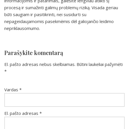
informacijomis ir patarimais, galėsite lengviau atlikti šį
procesą ir sumažinti galimų problemų riziką. Visada geriau
būti saugiam ir pasitikrinti, nei susidurti su
nepageidaujamomis pasekmėmis dėl galiojančio leidimo
nepriklausomumo.
Parašykite komentarą
El. pašto adresas nebus skelbiamas.
Būtini laukeliai pažymėti
*
Vardas
*
El. pašto adresas
*