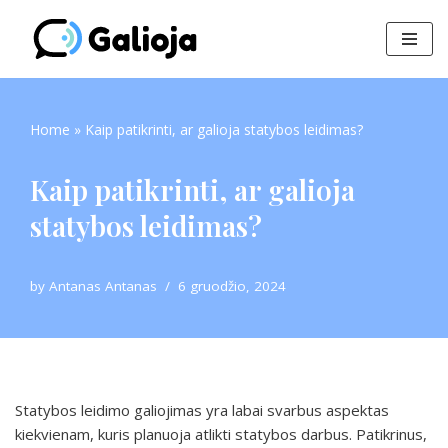
Skip
to
content
Home
»
Kaip patikrinti, ar galioja statybos leidimas?
Kaip patikrinti, ar galioja
statybos leidimas?
by
Antanas Antanas
6 gruodžio, 2024
Statybos leidimo galiojimas yra labai svarbus aspektas
kiekvienam, kuris planuoja atlikti statybos darbus. Patikrinus,