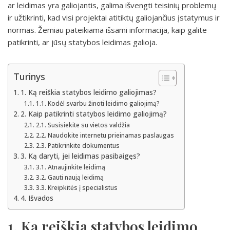
ar leidimas yra galiojantis, galima išvengti teisinių problemų
ir užtikrinti, kad visi projektai atitiktų galiojančius įstatymus ir
normas. Žemiau pateikiama išsami informacija, kaip galite
patikrinti, ar jūsų statybos leidimas galioja.
Turinys
1. Ką reiškia statybos leidimo galiojimas?
1.1. Kodėl svarbu žinoti leidimo galiojimą?
2. Kaip patikrinti statybos leidimo galiojimą?
2.1. Susisiekite su vietos valdžia
2.2. Naudokite internetu prieinamas paslaugas
2.3. Patikrinkite dokumentus
3. Ką daryti, jei leidimas pasibaigęs?
3.1. Atnaujinkite leidimą
3.2. Gauti naują leidimą
3.3. Kreipkitės į specialistus
4. Išvados
1. Ką reiškia statybos leidimo