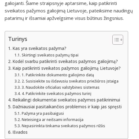
galiojanti. Šiame straipsnyje aptarsime, kaip patikrinti
sveikatos pažymos galiojimą Lietuvoje, pateiksime naudingų
patarimų ir išsamiai apžvelgsime visus būtinus žingsnius.
Turinys
Kas yra sveikatos pažyma?
Skirtingi sveikatos pažymų tipai
Kodėl svarbu patikrinti sveikatos pažymos galiojimą?
Kaip patikrinti sveikatos pažymos galiojimą Lietuvoje?
1. Patikrinkite dokumento galiojimo datą
2. Susisiekite su išdavusiu sveikatos priežiūros įstaiga
3. Naudokite oficialias valstybines sistemas
4. Patikrinkite sveikatos pažymos turinį
Reikalingi dokumentai sveikatos pažymos patikrinimui
Dažniausiai pasitaikančios problemos ir kaip jas spręsti
Pažyma yra pasibaigusi
Neteisinga ar neišsami informacija
Nepasirinkta tinkama sveikatos pažymos rūšis
Išvados