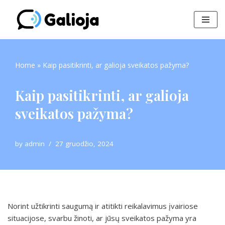
Skip
to
content
Home
»
Kaip pasitikrinti, ar galioja sveikatos pažyma?
Kaip pasitikrinti, ar galioja
sveikatos pažyma?
by
admin
27 gruodžio, 2024
Norint užtikrinti saugumą ir atitikti reikalavimus įvairiose
situacijose, svarbu žinoti, ar jūsų sveikatos pažyma yra