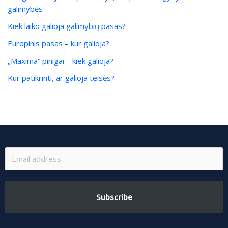
galimybės
Kiek laiko galioja galimybių pasas?
Europinis pasas – kur galioja?
„Maxima“ pinigai – kiek galioja?
Kur patikrinti, ar galioja teisės?
Subscribe