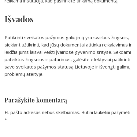
reikiama institucija, kad pasirinkite tinkamą dokumentą.
Išvados
Patikrinti sveikatos pažymos galiojimą yra svarbus žingsnis,
siekiant užtikrinti, kad jūsų dokumentai atitinka reikalavimus ir
leidžia jums laisvai veikti įvairiose gyvenimo srityse. Sekdami
pateiktus žingsnius ir patarimus, galėsite efektyviai patikrinti
savo sveikatos pažymos statusą Lietuvoje ir išvengti galimų
problemų ateityje.
Parašykite komentarą
El. pašto adresas nebus skelbiamas.
Būtini laukeliai pažymėti
*