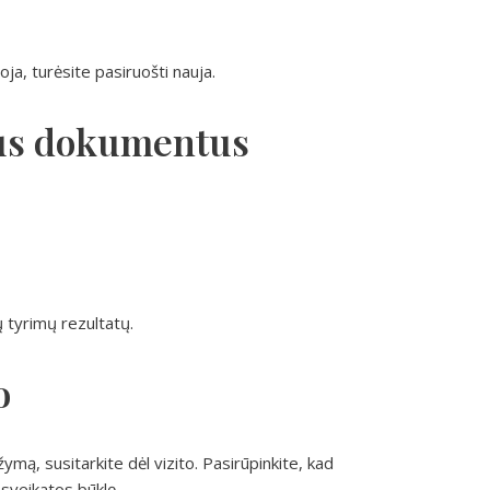
ja, turėsite pasiruošti nauja.
gus dokumentus
ų tyrimų rezultatų.
o
ymą, susitarkite dėl vizito. Pasirūpinkite, kad
sveikatos būklę.