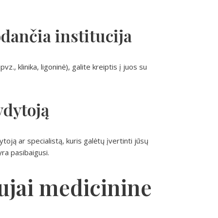
odančia institucija
z., klinika, ligoninė), galite kreiptis į juos su
ydytoją
toją ar specialistą, kuris galėtų įvertinti jūsų
yra pasibaigusi.
ujai medicinine