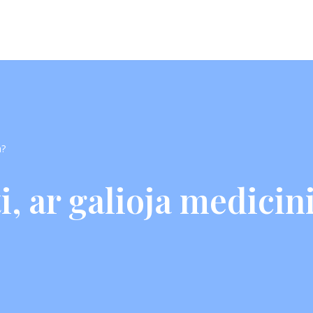
a?
ti, ar galioja medici