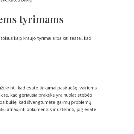
iems tyrimams
 tokius kaip kraujo tyrimai arba kiti testai, kad
žtikrinti, kad esate tinkamai pasiruošę įvairioms
ite, kad geriausia praktika yra nuolat stebėti
ikatos būklę, kad išvengtumėte galimų problemų
ku atnaujinti dokumentus ir užtikrinti, jog esate