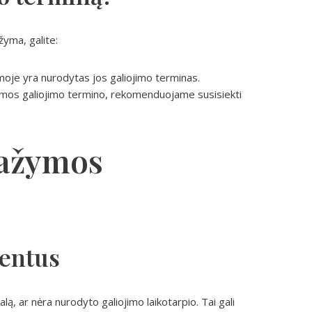
žyma, galite:
ymoje yra nurodytas jos galiojimo terminas.
pažymos galiojimo termino, rekomenduojame susisiekti
pažymos
mentus
lą, ar nėra nurodyto galiojimo laikotarpio. Tai gali