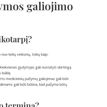
ymos galiojimo
ikotarpį?
nuo kelių veiksnių, tokių kaip:
ekvienas gydytojas gali nustatyti skirtingą
 būklę.
orto medicininių pažymų galiojimas gali būti
dimams gali būti būtina, kad pažyma būtų
mo terminą?