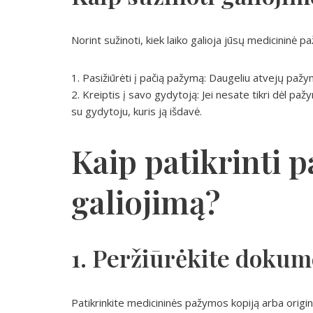
Norint sužinoti, kiek laiko galioja jūsų medicininė pa
1. Pasižiūrėti į pačią pažymą: Daugeliu atvejų paž
2. Kreiptis į savo gydytoją: Jei nesate tikri dėl 
su gydytoju, kuris ją išdavė.
Kaip patikrinti 
galiojimą?
1. Peržiūrėkite doku
Patikrinkite medicininės pažymos kopiją arba origina