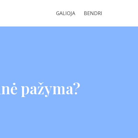
GALIOJA
BENDRI
ninė pažyma?