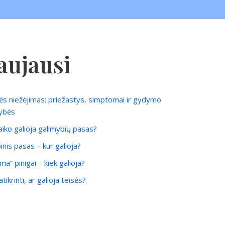
aujausi
ės niežėjimas: priežastys, simptomai ir gydymo
ybės
laiko galioja galimybių pasas?
inis pasas – kur galioja?
ma“ pinigai – kiek galioja?
tikrinti, ar galioja teisės?