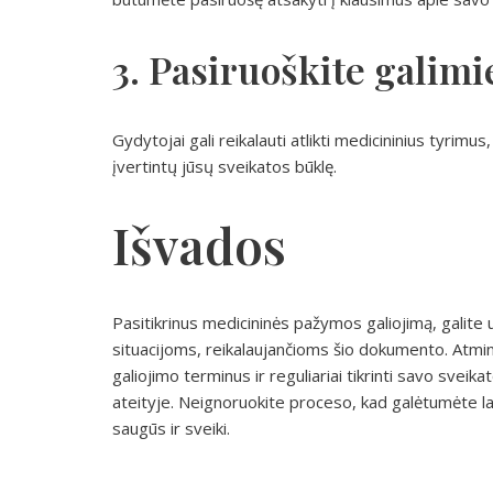
3. Pasiruoškite galim
Gydytojai gali reikalauti atlikti medicininius tyrimus,
įvertintų jūsų sveikatos būklę.
Išvados
Pasitikrinus medicininės pažymos galiojimą, galite u
situacijoms, reikalaujančioms šio dokumento. Atmink
galiojimo terminus ir reguliariai tikrinti savo sve
ateityje. Neignoruokite proceso, kad galėtumėte lai
saugūs ir sveiki.