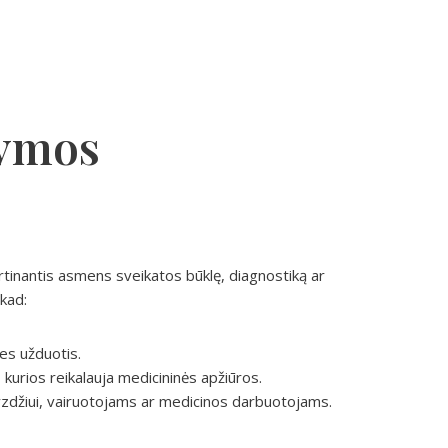
žymos
tinantis asmens sveikatos būklę, diagnostiką ar
 kad:
ines užduotis.
kurios reikalauja medicininės apžiūros.
vyzdžiui, vairuotojams ar medicinos darbuotojams.