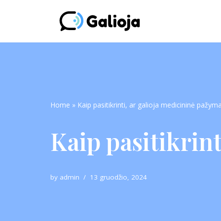
Skip
to
content
Home
»
Kaip pasitikrinti, ar galioja medicininė pažym
Kaip pasitikrin
by
admin
13 gruodžio, 2024