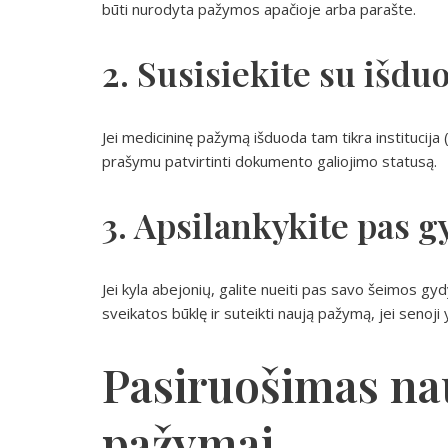
būti nurodyta pažymos apačioje arba parašte.
2. Susisiekite su išdu
Jei medicininę pažymą išduoda tam tikra institucija (pv
prašymu patvirtinti dokumento galiojimo statusą.
3. Apsilankykite pas g
Jei kyla abejonių, galite nueiti pas savo šeimos gydy
sveikatos būklę ir suteikti naują pažymą, jei senoji 
Pasiruošimas na
pažymai