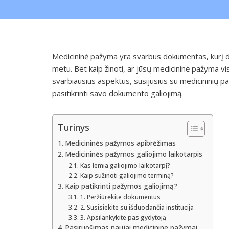
Medicininė pažyma yra svarbus dokumentas, kurį daug
metu. Bet kaip žinoti, ar jūsų medicininė pažyma v
svarbiausius aspektus, susijusius su medicininių 
pasitikrinti savo dokumento galiojimą.
Turinys
Medicininės pažymos apibrėžimas
Medicininės pažymos galiojimo laikotarpis
Kas lemia galiojimo laikotarpį?
Kaip sužinoti galiojimo terminą?
Kaip patikrinti pažymos galiojimą?
1. Peržiūrėkite dokumentus
2. Susisiekite su išduodančia institucija
3. Apsilankykite pas gydytoją
Pasiruošimas naujai medicinine pažymai