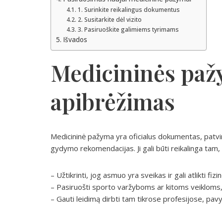
1. Surinkite reikalingus dokumentus
2. Susitarkite dėl vizito
3. Pasiruoškite galimiems tyrimams
Išvados
Medicininės pa
apibrėžimas
Medicininė pažyma yra oficialus dokumentas, patvir
gydymo rekomendacijas. Ji gali būti reikalinga tam,
– Užtikrinti, jog asmuo yra sveikas ir gali atlikti fiz
– Pasiruošti sporto varžyboms ar kitoms veikloms, 
– Gauti leidimą dirbti tam tikrose profesijose, pa