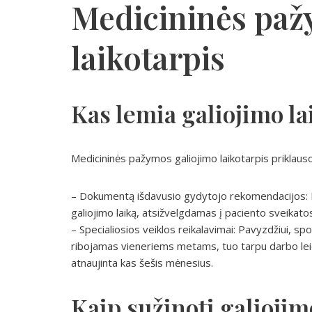
Medicininės paž
laikotarpis
Kas lemia galiojimo la
Medicininės pažymos galiojimo laikotarpis priklauso 
– Dokumentą išdavusio gydytojo rekomendacijos: Ki
galiojimo laiką, atsižvelgdamas į paciento sveikatos
– Specialiosios veiklos reikalavimai: Pavyzdžiui, sp
ribojamas vieneriems metams, tuo tarpu darbo lei
atnaujinta kas šešis mėnesius.
Kaip sužinoti galioji