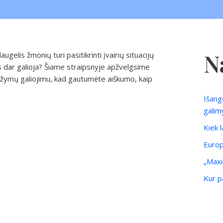
N
elis žmonių turi pasitikrinti įvairių situacijų
is dar galioja? Šiame straipsnyje apžvelgsime
pažymų galiojimu, kad gautumėte aiškumo, kaip
Išang
galim
Kiek 
Europ
„Maxi
Kur pa