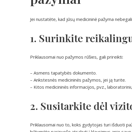
Jei nustatėte, kad jūsų medicininė pažyma nebegalio
1. Surinkite reikalin
Priklausomai nuo pažymos rūšies, gali prireikti:
– Asmens tapatybės dokumento.
– Ankstesnės medicininės pažymos, jei ją turite.
– Kitos medicininės informacijos, pvz., laboratorini
2. Susitarkite dėl vizit
Priklausomai nuo to, koks gydytojas turi išduoti paž
būtumėte pasiruošę atsakyti į klausimus apie savo 