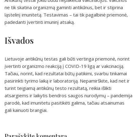
Antikūnų testai jokiu būdu nepakeičia vakcinacijos. Vakcinos
ne tik skatina organizmą gaminti antikūnus, bet ir stiprina
ląstelinį imunitetą. Testavimas – tai tik pagalbinė priemonė,
padedanti įvertinti imuninį atsaką.
Išvados
Lietuvoje antikūnų testas gali būti vertinga priemonė, norint
įvertinti organizmo reakciją į COVID-19 ligą ar vakcinaciją.
Tačiau, norint, kad rezultatai būtų patikimi, svarbu tinkamai
pasirinkti tyrimo laiką ir laboratoriją. Nepamirškite, kad net ir
turint teigiamą antikūnų testo rezultatą, reikia išlikti
atsargiems ir laikytis bendros saugos nurodymų – pandemija
parodė, kad imunitetu pasitikėti galima, tačiau atsainumas
gali kainuoti brangiai.
Parašykite komentarą