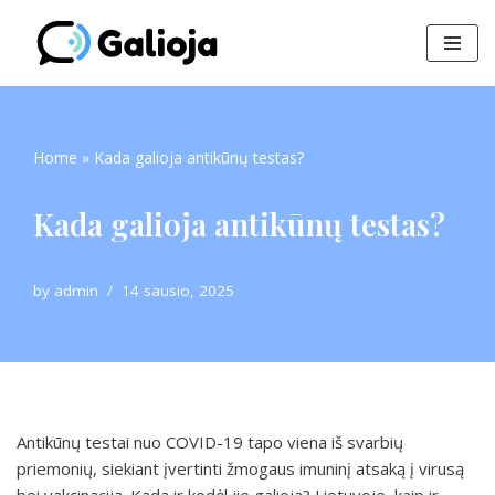
Skip
to
content
Home
»
Kada galioja antikūnų testas?
Kada galioja antikūnų testas?
by
admin
14 sausio, 2025
Antikūnų testai nuo COVID-19 tapo viena iš svarbių
priemonių, siekiant įvertinti žmogaus imuninį atsaką į virusą