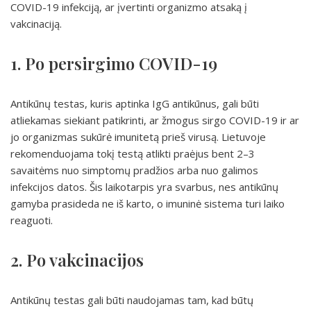
COVID-19 infekciją, ar įvertinti organizmo atsaką į
vakcinaciją.
1. Po persirgimo COVID-19
Antikūnų testas, kuris aptinka IgG antikūnus, gali būti
atliekamas siekiant patikrinti, ar žmogus sirgo COVID-19 ir ar
jo organizmas sukūrė imunitetą prieš virusą. Lietuvoje
rekomenduojama tokį testą atlikti praėjus bent 2–3
savaitėms nuo simptomų pradžios arba nuo galimos
infekcijos datos. Šis laikotarpis yra svarbus, nes antikūnų
gamyba prasideda ne iš karto, o imuninė sistema turi laiko
reaguoti.
2. Po vakcinacijos
Antikūnų testas gali būti naudojamas tam, kad būtų