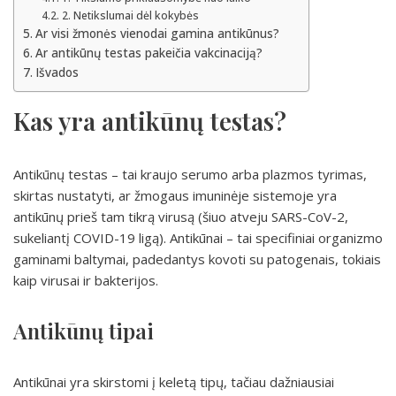
2. Netikslumai dėl kokybės
Ar visi žmonės vienodai gamina antikūnus?
Ar antikūnų testas pakeičia vakcinaciją?
Išvados
Kas yra antikūnų testas?
Antikūnų testas – tai kraujo serumo arba plazmos tyrimas,
skirtas nustatyti, ar žmogaus imuninėje sistemoje yra
antikūnų prieš tam tikrą virusą (šiuo atveju SARS-CoV-2,
sukeliantį COVID-19 ligą). Antikūnai – tai specifiniai organizmo
gaminami baltymai, padedantys kovoti su patogenais, tokiais
kaip virusai ir bakterijos.
Antikūnų tipai
Antikūnai yra skirstomi į keletą tipų, tačiau dažniausiai