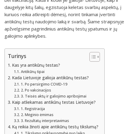
bei vakcinaciją. Kada ir kodėl jie galioja? Lietuvoje, kaip ir
daugelyje kitų šalių, egzistuoja keletas svarbių aspektų, į
kuriuos reikia atkreipti dėmesį, norint tinkamai įvertinti
antikūnų testų naudojimo laiką ir svarbą. Šiame straipsnyje
apžvelgsime pagrindinius antikūnų testų ypatumus ir jų
galiojimo aplinkybes.
Turinys
Kas yra antikūnų testas?
Antikūnų tipai
Kada Lietuvoje galioja antikūnų testas?
1. Po persirgimo COVID-19
2. Po vakcinacijos
3. Teisės aktų ir galiojimo apribojimai
Kaip atliekamas antikūnų testas Lietuvoje?
1. Registracija
2. Mėginio ėmimas
3. Rezultatų interpretavimas
Ką reikia žinoti apie antikūnų testų tikslumą?
1. Tikslumo priklausomybė nuo laiko