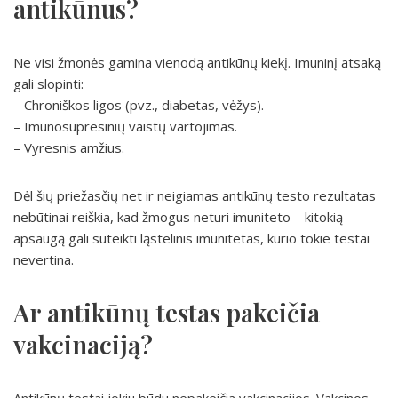
antikūnus?
Ne visi žmonės gamina vienodą antikūnų kiekį. Imuninį atsaką
gali slopinti:
– Chroniškos ligos (pvz., diabetas, vėžys).
– Imunosupresinių vaistų vartojimas.
– Vyresnis amžius.
Dėl šių priežasčių net ir neigiamas antikūnų testo rezultatas
nebūtinai reiškia, kad žmogus neturi imuniteto – kitokią
apsaugą gali suteikti ląstelinis imunitetas, kurio tokie testai
nevertina.
Ar antikūnų testas pakeičia
vakcinaciją?