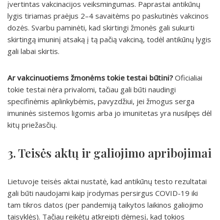
įvertintas vakcinacijos veiksmingumas. Paprastai antikūnų
lygis tiriamas praėjus 2–4 savaitėms po paskutinės vakcinos
dozės. Svarbu paminėti, kad skirtingi žmonės gali sukurti
skirtingą imuninį atsaką į tą pačią vakciną, todėl antikūnų lygis
gali labai skirtis.
Ar vakcinuotiems žmonėms tokie testai būtini?
Oficialiai
tokie testai nėra privalomi, tačiau gali būti naudingi
specifinėmis aplinkybėmis, pavyzdžiui, jei žmogus serga
imuninės sistemos ligomis arba jo imunitetas yra nusilpęs dėl
kitų priežasčių.
3. Teisės aktų ir galiojimo apribojimai
Lietuvoje teisės aktai nustatė, kad antikūnų testo rezultatai
gali būti naudojami kaip įrodymas persirgus COVID-19 iki
tam tikros datos (per pandemiją taikytos laikinos galiojimo
taisyklės). Tačiau reikėtų atkreipti dėmesį, kad tokios