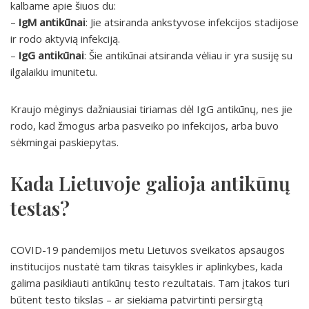
kalbame apie šiuos du:
–
IgM antikūnai
: Jie atsiranda ankstyvose infekcijos stadijose
ir rodo aktyvią infekciją.
–
IgG antikūnai
: Šie antikūnai atsiranda vėliau ir yra susiję su
ilgalaikiu imunitetu.
Kraujo mėginys dažniausiai tiriamas dėl IgG antikūnų, nes jie
rodo, kad žmogus arba pasveiko po infekcijos, arba buvo
sėkmingai paskiepytas.
Kada Lietuvoje galioja antikūnų
testas?
COVID-19 pandemijos metu Lietuvos sveikatos apsaugos
institucijos nustatė tam tikras taisykles ir aplinkybes, kada
galima pasikliauti antikūnų testo rezultatais. Tam įtakos turi
būtent testo tikslas – ar siekiama patvirtinti persirgtą