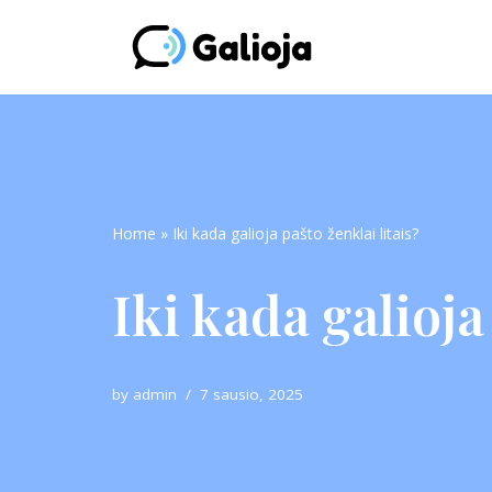
Skip
to
content
Home
»
Iki kada galioja pašto ženklai litais?
Iki kada galioja
by
admin
7 sausio, 2025