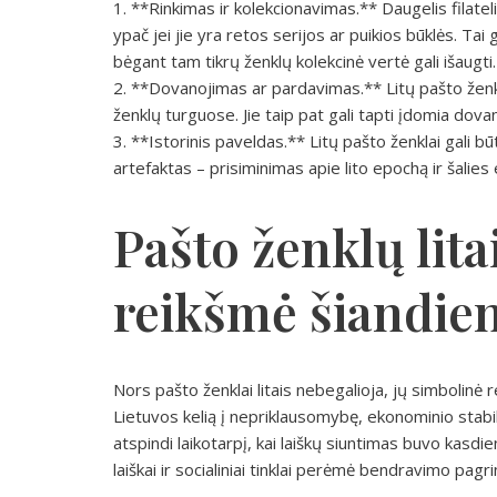
1. **Rinkimas ir kolekcionavimas.** Daugelis filateli
ypač jei jie yra retos serijos ar puikios būklės. Tai ga
bėgant tam tikrų ženklų kolekcinė vertė gali išaugti.
2. **Dovanojimas ar pardavimas.** Litų pašto ženk
ženklų turguose. Jie taip pat gali tapti įdomia do
3. **Istorinis paveldas.** Litų pašto ženklai gali b
artefaktas – prisiminimas apie lito epochą ir šalie
Pašto ženklų lita
reikšmė šiandie
Nors pašto ženklai litais nebegalioja, jų simbolinė r
Lietuvos kelią į nepriklausomybę, ekonominio stabilu
atspindi laikotarpį, kai laiškų siuntimas buvo kasdien
laiškai ir socialiniai tinklai perėmė bendravimo pagr