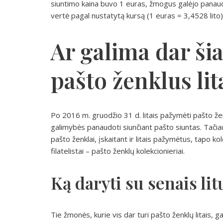
siuntimo kaina buvo 1 euras, žmogus galėjo panaudo
vertė pagal nustatytą kursą (1 euras = 3,4528 lito)
Ar galima dar ši
pašto ženklus lit
Po 2016 m. gruodžio 31 d. litais pažymėti pašto žen
galimybės panaudoti siunčiant pašto siuntas. Tačiau t
pašto ženklai, įskaitant ir litais pažymėtus, tapo k
filatelistai – pašto ženklų kolekcionieriai.
Ką daryti su senais lit
Tie žmonės, kurie vis dar turi pašto ženklų litais, g