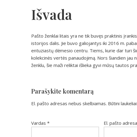
Išvada
Pašto ženklai litais yra ne tik buvęs praktinis įranki
istorijos dalis. Jie buvo galiojantys iki 2016 m. paba
entuziastų dėmesio centru. Tiems, kurie dar turi šiu
kolekcinės vertės panaudojimą. Nors šiandien jau ni
ženklu, šie maži reliktai išlieka gyvi mūsų tautos pr
Parašykite komentarą
El. pašto adresas nebus skelbiamas.
Būtini laukeli
Vardas
*
El. pašto adres