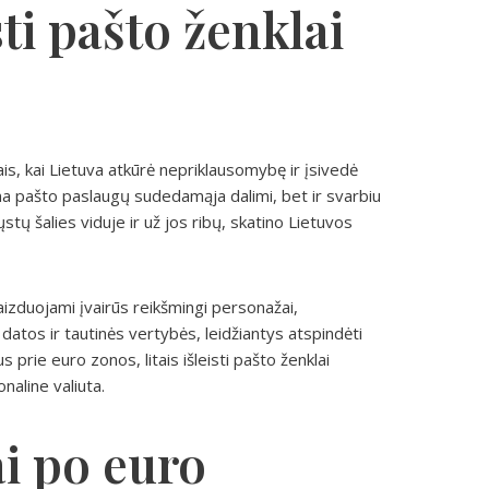
ti pašto ženklai
is, kai Lietuva atkūrė nepriklausomybę ir įsivedė
ūtina pašto paslaugų sudedamąja dalimi, bet ir svarbiu
stų šalies viduje ir už jos ribų, skatino Lietuvos
zduojami įvairūs reikšmingi personažai,
datos ir tautinės vertybės, leidžiantys atspindėti
s prie euro zonos, litais išleisti pašto ženklai
naline valiuta.
ai po euro