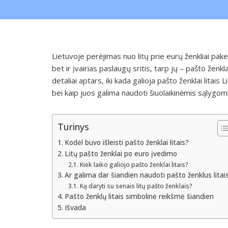
Lietuvoje perėjimas nuo litų prie eurų ženkliai pa
bet ir įvairias paslaugų sritis, tarp jų – pašto ženk
detaliai aptars, iki kada galioja pašto ženklai litais 
bei kaip juos galima naudoti šiuolaikinėmis sąlygomi
Turinys
Kodėl buvo išleisti pašto ženklai litais?
Litų pašto ženklai po euro įvedimo
Kiek laiko galiojo pašto ženklai litais?
Ar galima dar šiandien naudoti pašto ženklus litai
Ką daryti su senais litų pašto ženklais?
Pašto ženklų litais simbolinė reikšmė šiandien
Išvada