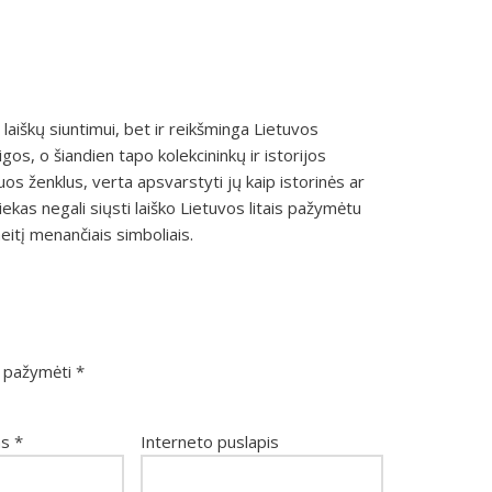
s laiškų siuntimui, bet ir reikšminga Lietuvos
igos, o šiandien tapo kolekcininkų ir istorijos
os ženklus, verta apsvarstyti jų kaip istorinės ar
ekas negali siųsti laiško Lietuvos litais pažymėtu
aeitį menančiais simboliais.
ai pažymėti
*
as
*
Interneto puslapis