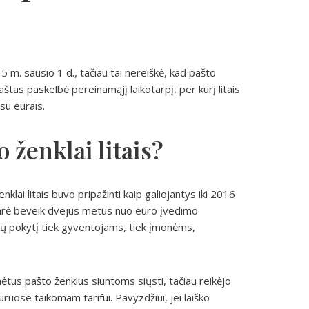
5 m. sausio 1 d., tačiau tai nereiškė, kad pašto
paštas paskelbė pereinamąjį laikotarpį, per kurį litais
su eurais.
o ženklai litais?
klai litais buvo pripažinti kaip galiojantys iki 2016
darė beveik dvejus metus nuo euro įvedimo
ndų pokytį tiek gyventojams, tiek įmonėms,
mėtus pašto ženklus siuntoms siųsti, tačiau reikėjo
 euruose taikomam tarifui. Pavyzdžiui, jei laiško