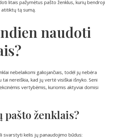
ti litais pažymėtus pašto ženklus, kurių bendroji
 atitiktų tą sumą.
andien naudoti
ais?
klai nebelaikomi galiojančiais, todėl jų nebėra
ai nereiškia, kad jų vertė visiškai išnyko. Seni
olekcinėmis vertybėmis, kuriomis aktyviai domisi
ų pašto ženklais?
ali svarstyti kelis jų panaudojimo būdus: