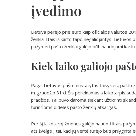
įvedimo
Lietuva perėjo prie euro kaip oficialios valiutos 201
ženklai litais iš karto tapo negaliojantys. Lietuvos 
pažymėti pašto ženklai galėjo būti naudojami kartu 
Kiek laiko galiojo pašt
Pagal Lietuvos pašto nustatytas taisykles, pašto žen
m. gruodžio 31 d. Šis pereinamasis laikotarpis su
pradžios. Tai buvo daroma siekiant užtikrinti skla
turinčioms dideles pašto ženklų atsargas.
Per šį laikotarpį žmonės galėjo naudoti litais pažy
atsižvelgti į tai, kad jų vertė turėjo būti prilyginta