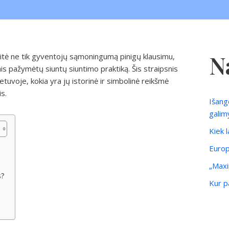
N
keitė ne tik gyventojų sąmoningumą pinigų klausimu,
lais pažymėtų siuntų siuntimo praktiką. Šis straipsnis
Lietuvoje, kokia yra jų istorinė ir simbolinė reikšmė
s.
Išang
galim
Kiek 
Europ
„Maxi
s?
Kur pa