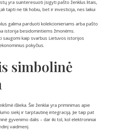
stų yra suinteresuoti įsigyti pašto ženklus litais,
li tapti ne tik hobiu, bet ir investicija, nes laikui
lus galima parduoti kolekcionieriams arba pašto
vana istorija besidomintiems žmonėms.
ūti saugomi kaip svarbus Lietuvos istorijos
s ekonominius pokyčius.
is simbolinė
n
eikšmė išlieka. Šie ženklai yra priminimas apie
mo siekį ir tarptautinę integraciją. Jie taip pat
inė gyvenimo dalis – dar iki tol, kol elektroniniai
indinį vaidmenį.