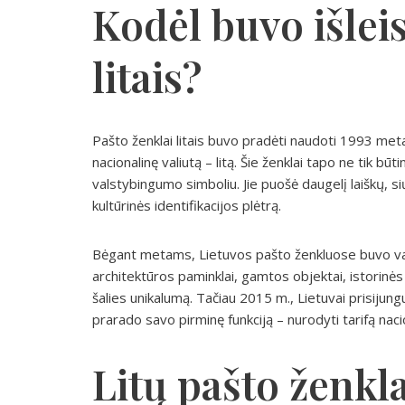
Kodėl buvo išleis
litais?
Pašto ženklai litais buvo pradėti naudoti 1993 meta
nacionalinę valiutą – litą. Šie ženklai tapo ne tik b
valstybingumo simboliu. Jie puošė daugelį laiškų, sių
kultūrinės identifikacijos plėtrą.
Bėgant metams, Lietuvos pašto ženkluose buvo vai
architektūros paminklai, gamtos objektai, istorinės 
šalies unikalumą. Tačiau 2015 m., Lietuvai prisijungu
prarado savo pirminę funkciją – nurodyti tarifą nacio
Litų pašto ženkl