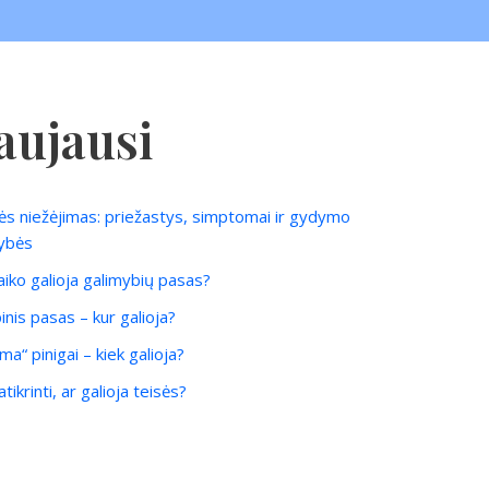
aujausi
ės niežėjimas: priežastys, simptomai ir gydymo
ybės
laiko galioja galimybių pasas?
inis pasas – kur galioja?
ma“ pinigai – kiek galioja?
tikrinti, ar galioja teisės?