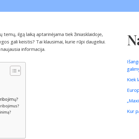
N
 temų, ilgą laiką aptarinėjama tiek žiniasklaidoje,
os gali keistis? Tai klausimai, kurie rūpi daugeliui.
naujausia informacija.
Išang
galim
Kiek 
Europ
 ribojimų?
„Maxi
 ribojimus?
Kur pa
žinimą?