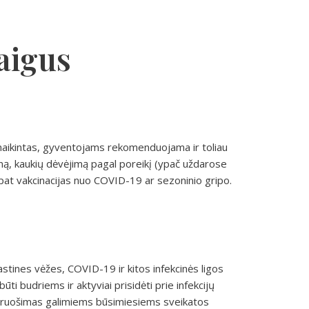
baigus
panaikintas, gyventojams rekomenduojama ir toliau
eną, kaukių dėvėjimą pagal poreikį (ypač uždarose
 pat vakcinacijas nuo COVID-19 ar sezoninio gripo.
stines vėžes, COVID-19 ir kitos infekcinės ligos
ti budriems ir aktyviai prisidėti prie infekcijų
siruošimas galimiems būsimiesiems sveikatos