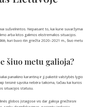
ai sušvelnintos. Nepaisant to, kai kurie suvaržymai
dimo arba kitos galimos ekstremalios situacijos.
ūklė, kuri buvo itin griežta 2020–2021 m., šiuo metu
e šiuo metu galioja?
iai panaikino karantiną ir jį pakeitė valstybės lygio
kaip teisinė sąvoka nebėra taikoma, tačiau kai kurios
os situacijos statusu.
linės globos įstaigose vis dar galioja griežtesni
s, rankų dezinfekavimas, pacientų izoliacija