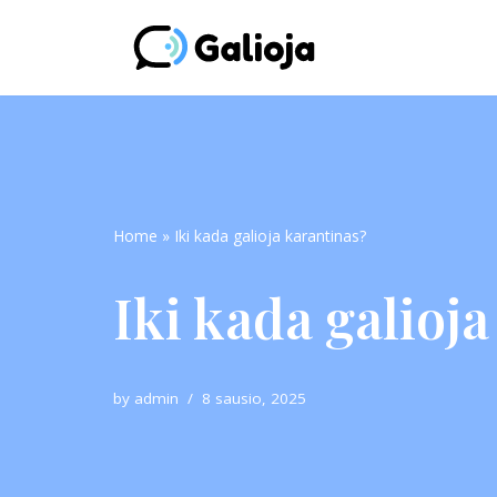
Skip
to
content
Home
»
Iki kada galioja karantinas?
Iki kada galioj
by
admin
8 sausio, 2025