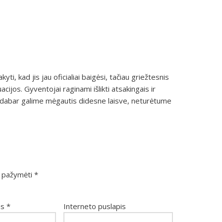
i, kad jis jau oficialiai baigėsi, tačiau griežtesnis
acijos. Gyventojai raginami išlikti atsakingais ir
ors dabar galime mėgautis didesne laisve, neturėtume
ai pažymėti
*
as
*
Interneto puslapis