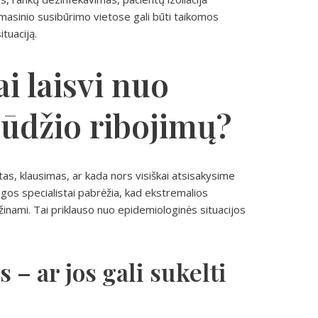
masinio susibūrimo vietose gali būti taikomos
tuaciją.
i laisvi nuo
būdžio ribojimų?
tas, klausimas, ar kada nors visiškai atsisakysime
augos specialistai pabrėžia, kad ekstremalios
ąžinami. Tai priklauso nuo epidemiologinės situacijos
 – ar jos gali sukelti