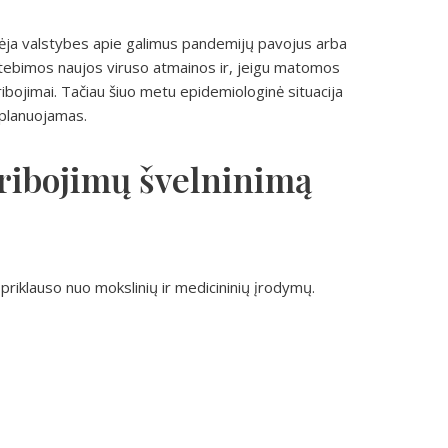
pėja valstybes apie galimus pandemijų pavojus arba
 stebimos naujos viruso atmainos ir, jeigu matomos
i ribojimai. Tačiau šiuo metu epidemiologinė situacija
a planuojamas.
 ribojimų švelninimą
priklauso nuo mokslinių ir medicininių įrodymų.