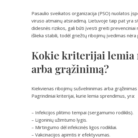
Pasaulio sveikatos organizacija (PSO) nuolatos įs
viruso atmainų atsiradimą. Lietuvoje taip pat yra
didesnės rizikos, gali būti įvesti greiti prevencinia
išlieka stabili, todėl griežtų ribojimų įvedimas nėr
Kokie kriterijai lemia
arba grąžinimą?
Kiekvienas ribojimų sušvelninimas arba grąžinimas 
Pagrindiniai kriterijai, kurie lemia sprendimus, yra:
– Infekcijos plitimo tempai (sergamumo rodiklis).
– Ligoninių užimtumo lygis.
– Mirtingumo dėl infekcinės ligos rodikliai.
– Vakcinacijos apimtis ir efektyvumas.