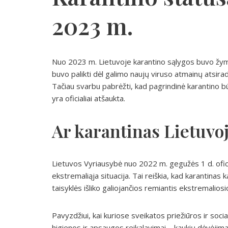
2023 m.
Nuo 2023 m. Lietuvoje karantino sąlygos buvo žymi
buvo palikti dėl galimo naujų viruso atmainų atsira
Tačiau svarbu pabrėžti, kad pagrindinė karantino b
yra oficialiai atšaukta.
Ar karantinas Lietuvoj
Lietuvos Vyriausybė nuo 2022 m. gegužės 1 d. oficial
ekstremaliąja situacija. Tai reiškia, kad karantinas 
taisyklės išliko galiojančios remiantis ekstremaliosi
Pavyzdžiui, kai kuriose sveikatos priežiūros ir socia
higienos ir apsaugos reikalavimai – kaukių dėvėjima