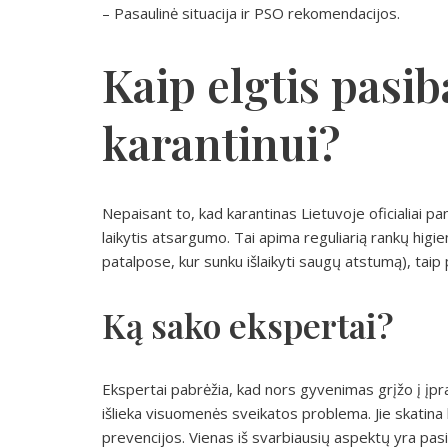
– Pasaulinė situacija ir PSO rekomendacijos.
Kaip elgtis pasi
karantinui?
Nepaisant to, kad karantinas Lietuvoje oficialiai 
laikytis atsargumo. Tai apima reguliarią rankų higi
patalpose, kur sunku išlaikyti saugų atstumą), taip
Ką sako ekspertai?
Ekspertai pabrėžia, kad nors gyvenimas grįžo į įpra
išlieka visuomenės sveikatos problema. Jie skatina bū
prevencijos. Vienas iš svarbiausių aspektų yra pa