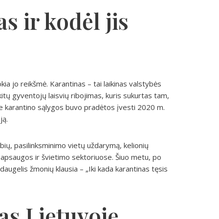
s ir kodėl jis
kia jo reikšmė. Karantinas – tai laikinas valstybės
 kitų gyventojų laisvių ribojimas, kuris sukurtas tam,
oje karantino sąlygos buvo pradėtos įvesti 2020 m.
ją.
bių, pasilinksminimo vietų uždarymą, kelionių
 apsaugos ir švietimo sektoriuose. Šiuo metu, po
augelis žmonių klausia – „Iki kada karantinas tęsis
as Lietuvoje