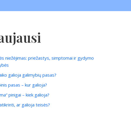
aujausi
ės niežėjimas: priežastys, simptomai ir gydymo
ybės
laiko galioja galimybių pasas?
inis pasas – kur galioja?
ma“ pinigai – kiek galioja?
tikrinti, ar galioja teisės?