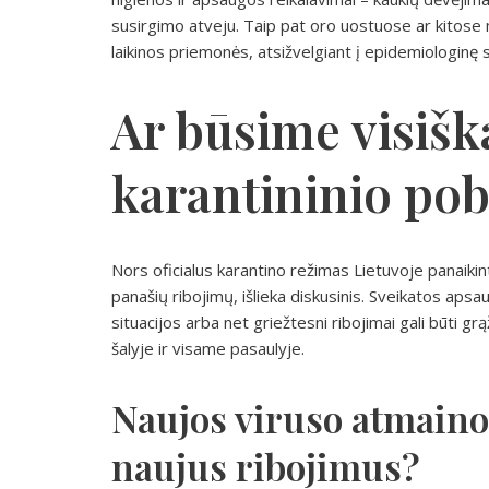
susirgimo atveju. Taip pat oro uostuose ar kitose 
laikinos priemonės, atsižvelgiant į epidemiologinę si
Ar būsime visiška
karantininio po
Nors oficialus karantino režimas Lietuvoje panaikin
panašių ribojimų, išlieka diskusinis. Sveikatos aps
situacijos arba net griežtesni ribojimai gali būti gr
šalyje ir visame pasaulyje.
Naujos viruso atmainos
naujus ribojimus?