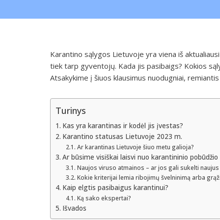
Karantino sąlygos Lietuvoje yra viena iš aktualiausių
tiek tarp gyventojų. Kada jis pasibaigs? Kokios sąlyg
Atsakykime į šiuos klausimus nuodugniai, remiantis 
Turinys
Kas yra karantinas ir kodėl jis įvestas?
Karantino statusas Lietuvoje 2023 m.
Ar karantinas Lietuvoje šiuo metu galioja?
Ar būsime visiškai laisvi nuo karantininio pobūdžio
Naujos viruso atmainos – ar jos gali sukelti naujus
Kokie kriterijai lemia ribojimų švelninimą arba grą
Kaip elgtis pasibaigus karantinui?
Ką sako ekspertai?
Išvados