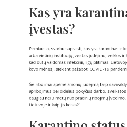
Kas yra karantina
įvestas?
Pirmiausia, svarbu suprasti, kas yra karantinas ir ko
arba vietinių institucijų įvestas judėjimo, veiklos ir
kad būtų valdomas infekcinių ligų plitimas. Lietuv
kovo mėnesį, siekiant pažaboti COVID-19 pandemi
Šie ribojimai apėmė žmonių judėjimą tarp savivaldy
apribojimus bei didelius pokyčius darbo, sveikatos
daugiau nei 3 metų nuo pradinių ribojimų įvedimo, d
Lietuvoje ir kaip jis keisis?“
Karantino status