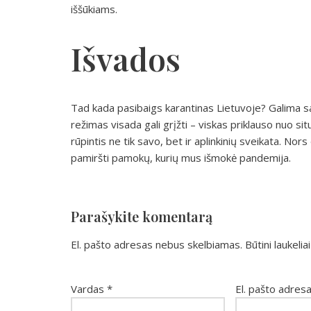
iššūkiams.
Išvados
Tad kada pasibaigs karantinas Lietuvoje? Galima sakyt
režimas visada gali grįžti – viskas priklauso nuo situ
rūpintis ne tik savo, bet ir aplinkinių sveikata. N
pamiršti pamokų, kurių mus išmokė pandemija.
Parašykite komentarą
El. pašto adresas nebus skelbiamas.
Būtini laukeli
Vardas
*
El. pašto adres