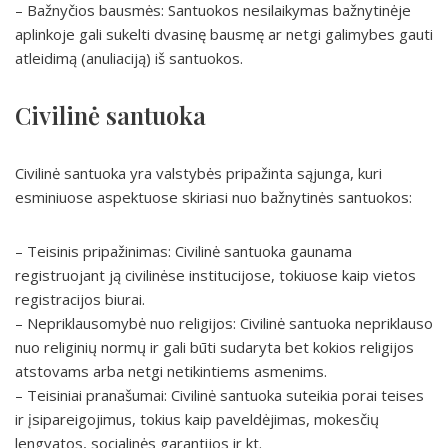
– Bažnyčios bausmės: Santuokos nesilaikymas bažnytinėje
aplinkoje gali sukelti dvasinę bausmę ar netgi galimybes gauti
atleidimą (anuliaciją) iš santuokos.
Civilinė santuoka
Civilinė santuoka yra valstybės pripažinta sąjunga, kuri
esminiuose aspektuose skiriasi nuo bažnytinės santuokos:
– Teisinis pripažinimas: Civilinė santuoka gaunama
registruojant ją civilinėse institucijose, tokiuose kaip vietos
registracijos biurai.
– Nepriklausomybė nuo religijos: Civilinė santuoka nepriklauso
nuo religinių normų ir gali būti sudaryta bet kokios religijos
atstovams arba netgi netikintiems asmenims.
– Teisiniai pranašumai: Civilinė santuoka suteikia porai teises
ir įsipareigojimus, tokius kaip paveldėjimas, mokesčių
lengvatos, socialinės garantijos ir kt.