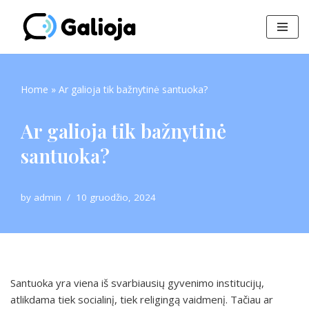
Skip
to
content
Home
»
Ar galioja tik bažnytinė santuoka?
Ar galioja tik bažnytinė
santuoka?
by
admin
10 gruodžio, 2024
Santuoka yra viena iš svarbiausių gyvenimo institucijų,
atlikdama tiek socialinį, tiek religingą vaidmenį. Tačiau ar