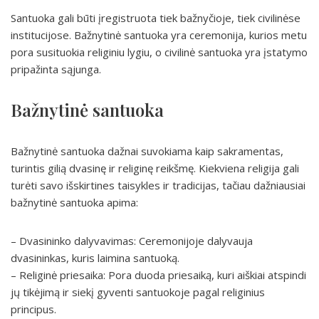
Santuoka gali būti įregistruota tiek bažnyčioje, tiek civilinėse
institucijose. Bažnytinė santuoka yra ceremonija, kurios metu
pora susituokia religiniu lygiu, o civilinė santuoka yra įstatymo
pripažinta sąjunga.
Bažnytinė santuoka
Bažnytinė santuoka dažnai suvokiama kaip sakramentas,
turintis gilią dvasinę ir religinę reikšmę. Kiekviena religija gali
turėti savo išskirtines taisykles ir tradicijas, tačiau dažniausiai
bažnytinė santuoka apima:
– Dvasininko dalyvavimas: Ceremonijoje dalyvauja
dvasininkas, kuris laimina santuoką.
– Religinė priesaika: Pora duoda priesaiką, kuri aiškiai atspindi
jų tikėjimą ir siekį gyventi santuokoje pagal religinius
principus.