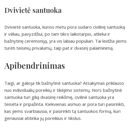
Dvivietė santuoka
Dvivietė santuoka, kurios metu pora sudaro civilinę santuoką
ir vėliau, pavyzdžiui, po tam tikro laikotarpio, atlieka ir
bažnytinę ceremoniją, yra vis labiau populiari. Tai leidžia jiems
turėti teisinių privalumų, taip pat ir dvasinį palaiminimą.
Apibendrinimas
Taigi, ar galioja tik bažnytinė santuoka? Atsakymas priklauso
nuo individualių poreikių ir tikėjimo sistemų. Nors bažnytinė
santuoka turi gilią dvasinę reikšmę, civilinė santuoka yra
teisėta ir pripažinta. Kiekvienas asmuo ar pora turi pasirinkti,
kas jiems svarbiausia, ir pasirinkti tą santuokos formą, kuri
geriausiai atitinka jų poreikius ir tikslus.