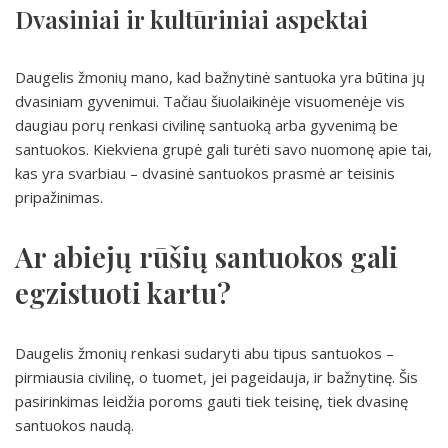
Dvasiniai ir kultūriniai aspektai
Daugelis žmonių mano, kad bažnytinė santuoka yra būtina jų
dvasiniam gyvenimui. Tačiau šiuolaikinėje visuomenėje vis
daugiau porų renkasi civilinę santuoką arba gyvenimą be
santuokos. Kiekviena grupė gali turėti savo nuomonę apie tai,
kas yra svarbiau – dvasinė santuokos prasmė ar teisinis
pripažinimas.
Ar abiejų rūšių santuokos gali
egzistuoti kartu?
Daugelis žmonių renkasi sudaryti abu tipus santuokos –
pirmiausia civilinę, o tuomet, jei pageidauja, ir bažnytinę. Šis
pasirinkimas leidžia poroms gauti tiek teisinę, tiek dvasinę
santuokos naudą.