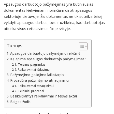
Apsaugos darbuotojo pažymėjimas yra būtiniausias
dokumentas kiekvienam, norinčiam dirbti apsaugos
sektoriuje Lietuvoje. Šis dokumentas ne tik suteikia teisę
vykdyti apsaugos darbus, bet ir užtikrina, kad darbuotojas
atitinka visus reikalavimus šioje srityje.
Turinys
Apsaugos darbuotojo pažymėjimo reikšmė
Ką apima apsaugos darbuotojo pažymėjimas?
Teisinis pagrindas
Reikalavimai išdavimui
Pažymėjimo galiojimo laikotarpis
Procedūra pažymėjimo atnaujinimui
Reikalavimai atnaujinimui
Teisiniai procesai
Besikeičiantys reikalavimai ir teisės aktai
Baigos žodis