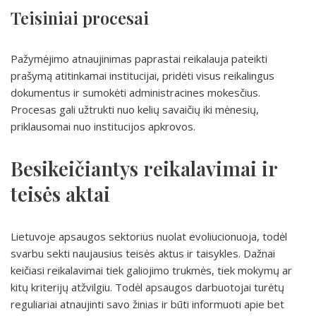
Teisiniai procesai
Pažymėjimo atnaujinimas paprastai reikalauja pateikti
prašymą atitinkamai institucijai, pridėti visus reikalingus
dokumentus ir sumokėti administracines mokesčius.
Procesas gali užtrukti nuo kelių savaičių iki mėnesių,
priklausomai nuo institucijos apkrovos.
Besikeičiantys reikalavimai ir
teisės aktai
Lietuvoje apsaugos sektorius nuolat evoliucionuoja, todėl
svarbu sekti naujausius teisės aktus ir taisykles. Dažnai
keičiasi reikalavimai tiek galiojimo trukmės, tiek mokymų ar
kitų kriterijų atžvilgiu. Todėl apsaugos darbuotojai turėtų
reguliariai atnaujinti savo žinias ir būti informuoti apie bet