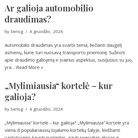
Ar galioja automobilio
draudimas?
by
Seriog
4 gruodžio, 2024
Automobilio draudimas yra svarbi tema, liečianti daugelį
asmenų, kurie turi nuosavą transporto priemonę. Sužinoti
apie draudimo galiojimą ir įvairius aspektus, susijusius su juo,
yra…
Read More »
„Mylimiausia“ kortelė – kur
galioja?
by
Seriog
4 gruodžio, 2024
„Mylimiausia“ kortelė – kur galioja? „Mylimiausia“ kortelė yra
viena iš populiariausių lojalumo kortelių šalyje, leidžianti
vartotojams kaupti nuolaidas, gauti specialias akcijas ir