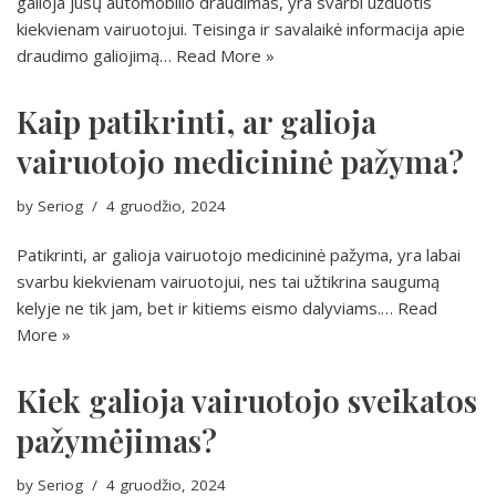
galioja jūsų automobilio draudimas, yra svarbi užduotis
kiekvienam vairuotojui. Teisinga ir savalaikė informacija apie
draudimo galiojimą…
Read More »
Kaip patikrinti, ar galioja
vairuotojo medicininė pažyma?
by
Seriog
4 gruodžio, 2024
Patikrinti, ar galioja vairuotojo medicininė pažyma, yra labai
svarbu kiekvienam vairuotojui, nes tai užtikrina saugumą
kelyje ne tik jam, bet ir kitiems eismo dalyviams.…
Read
More »
Kiek galioja vairuotojo sveikatos
pažymėjimas?
by
Seriog
4 gruodžio, 2024