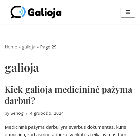
Skip
to
content
Home
»
galioja
»
Page 29
galioja
Kiek galioja medicininė pažyma
darbui?
by
Seriog
4 gruodžio, 2024
Medicininė pažyma darbui yra svarbus dokumentas, kuris
patvirtina, kad asmuo atitinka sveikatos reikalavimus tam