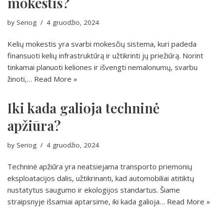
mokestis?
by
Seriog
4 gruodžio, 2024
Kelių mokestis yra svarbi mokesčių sistema, kuri padeda
finansuoti kelių infrastruktūrą ir užtikrinti jų priežiūrą. Norint
tinkamai planuoti keliones ir išvengti nemalonumų, svarbu
žinoti,…
Read More »
Iki kada galioja techninė
apžiūra?
by
Seriog
4 gruodžio, 2024
Techninė apžiūra yra neatsiejama transporto priemonių
eksploatacijos dalis, užtikrinanti, kad automobiliai atitiktų
nustatytus saugumo ir ekologijos standartus. Šiame
straipsnyje išsamiai aptarsime, iki kada galioja…
Read More »